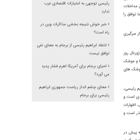
رئیسی توجهی به امتیازات اقتصادی غرب
ی مداخلات
ندارد
 توافق را
خبر خوش نتیجه بخشی مذاکرات وین در
راه است؟
از سرگیری
انتقاد ابراهیم رئیسی از برجام به معنای نفی
ورنال روز
توافق نیست
ها و موشک
احیای برجام برای آمریکا اهرم فشار پدید
موشک های
می آورد؟
معنای چشم انداز ریاست جمهوری ابراهیم
یم رئیسی،
رئیسی برای برجام
ادی است و
 اظهارات
ذر است و
ه پیش در