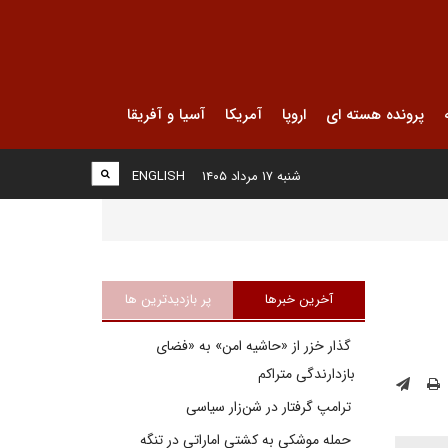
پرونده هسته ای
اروپا
آمریکا
آسیا و آفریقا
شنبه ۱۷ مرداد ۱۴۰۵
ENGLISH
آخرین خبرها
پر بازدیدترین ها
گذار خزر از «حاشیه امن» به «فضای
بازدارندگی متراکم
ترامپ گرفتار در شن‌زار سیاسی
حمله موشکی به کشتی اماراتی در تنگه