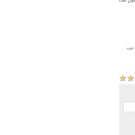
 توان گفت
ه غرب