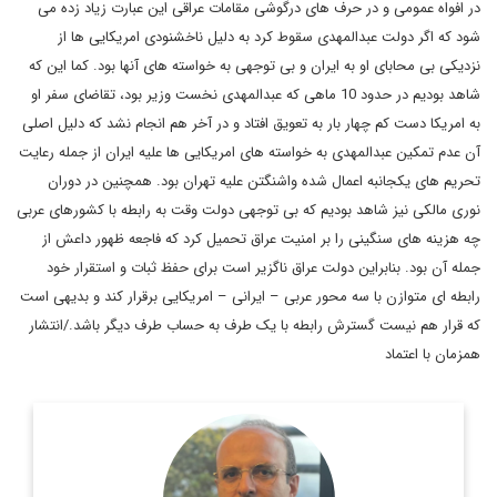
در افواه عمومی و در حرف های درگوشی مقامات عراقی این عبارت زیاد زده می
شود که اگر دولت عبدالمهدی سقوط کرد به دلیل ناخشنودی امریکایی ها از
نزدیکی بی محابای او به ایران و بی توجهی به خواسته های آنها بود. کما این که
شاهد بودیم در حدود 10 ماهی که عبدالمهدی نخست وزیر بود، تقاضای سفر او
به امریکا دست کم چهار بار به تعویق افتاد و در آخر هم انجام نشد که دلیل اصلی
آن عدم تمکین عبدالمهدی به خواسته های امریکایی ها علیه ایران از جمله رعایت
تحریم های یکجانبه اعمال شده واشنگتن علیه تهران بود. همچنین در دوران
نوری مالکی نیز شاهد بودیم که بی توجهی دولت وقت به رابطه با کشورهای عربی
چه هزینه های سنگینی را بر امنیت عراق تحمیل کرد که فاجعه ظهور داعش از
جمله آن بود. بنابراین دولت عراق ناگزیر است برای حفظ ثبات و استقرار خود
رابطه ای متوازن با سه محور عربی – ایرانی – امریکایی برقرار کند و بدیهی است
که قرار هم نیست گسترش رابطه با یک طرف به حساب طرف دیگر باشد./انتشار
همزمان با اعتماد
روزنامه نگار، نویسنده، مترجم و سردبیر دیپلماسی ایرانی.
اطلاعات بیشتر