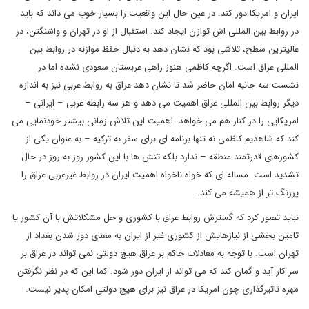
ایران و امریکا دور کند. در عین حال این واقعیت را بسیار خوب می داند که باید
در روابط بین المللی اش توازن ایجاد کند. استقبال از او در تهران و واشنگتن، در
عالیترین سطح، تلاشی بود که نشان دهد به دنبال حفظ موازنه در روابط بین
المللی عراق است. اگرچه کاظمی هنوز راهی عربستان سعودی نشده اما در
نشست سه جانبه امان حاضر شد تا نشان دهد عراق به روابط عربی نیز به اندازه
دیگر روابط بین المللی عراق اهمیت می دهد و هر سه رابطه عربی – ایرانی –
امریکایی را در کنار هم می خواهد. اهمیت این تلاش زمانی بیشتر خودنمایی می
کند که شاهدیم کاظمی نه تنها برنامه ای برای سفر به ترکیه – به عنوان یکی از
کشورهای قدرتمند منطقه – ندارد بلکه تنش ها با این کشور روز به روز در حال
تشدید است. مساله ای که خواه ناخواه اهمیت ایران در روابط غیرعربی عراق را
پررنگ تر از همیشه می کند.
نباید تصور کرد که گسترش روابط عراق با کشوری و حل مشکلاتش با آن کشور یا
تامین بخشی از نیازهایش از کشوری غیر از ایران به معنای دور شدن بغداد از
تهران است. با توجه به معادلات حاکم بر عراق هیچ دولتی نمی تواند در عراق بر
سر کار آید و گمان کند که می تواند از ایران دور شود. کما این که در نظر نگرفتن
مهره تاثیرگذاری چون امریکا در عراق نیز برای هیچ دولتی امکان پذیر نیست.