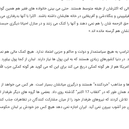
ر حالی که اکثرشان از طبقه متوسط هستند. حتی می بینی خانواده های فقیر هم همین گون
لیپینی و بنگلادشی و آفریقایی در خانه هایشان داشته باشند. اکثرا با آنها بدرفتاری می 
حق الزحمه شان را هم نمی دهند و آنها را کتک می زنند و در منازل احیانا دیگری حبس
انشان هم گرسنه مانده اند.»
ترامپ به هیچ سیاستمدار و دولت و حاکم و حزبی اعتماد ندارد. هیچ کمک مالی هم نمی
در دنیا کشورهای زیادی هستند که به این پول ها نیاز دارند. لبنان از کجا پول بیاورد
ریکا هم از هر گونه کمکی دریغ می کند برای این که می گوید هر گونه کمکی حزب الله 
ه ها و مذاهب "خردکننده" هستند و درگیری میانشان بسیار است. هر کس می خواهد از پ
اجتماعی خود مراقبت کند و می خواهد پایگاه اجتماعی خود را بازیابد همان طور که در "انقلاب 17 اکتبر" گذشته روی داد. بعضی ها گروه های دیگر
تلاش کردند که نیروهای طرفدار خود را از میان مشارکت کنندگانِ در تظاهرات جذب کنن
ی جز آشوب بیرون نمی آید. ایران اجازه نمی دهد هیچ کس جز خودش بر لبنان حکومت