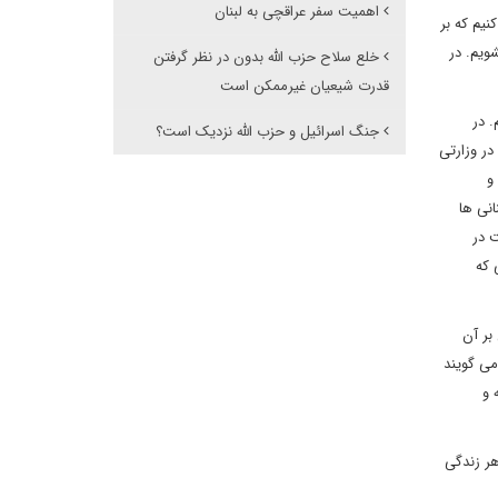
اهمیت سفر عراقچی به لبنان
نیم که بر
ویم. در
خلع سلاح حزب الله بدون در نظر گرفتن
قدرت شیعیان غیرممکن است
. در
جنگ اسرائیل و حزب الله نزدیک است؟
در وزارتی
و
انی ها
ت در
 که
بر آن
می گویند
 و
هر زندگی