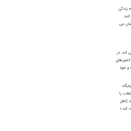
ه زندگی
کنند.
شان می
 کند، در
. کشورهای
و نفوذ
ایگاه
 طرفدار انقلاب را
د (اهل
 کند.»