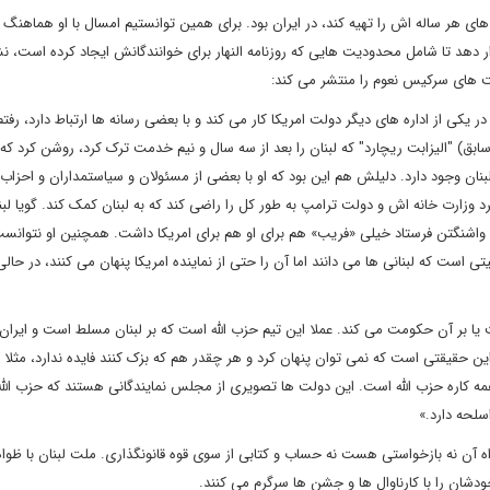
ای هر ساله اش را تهیه کند، در ایران بود. برای همین توانستیم امسال با او هماهنگ ک
ر دهد تا شامل محدودیت هایی که روزنامه النهار برای خوانندگانش ایجاد کرده است، نش
های سرکیس نعوم را منتشر می کند:
یکی از اداره های دیگر دولت امریکا کار می کند و با بعضی رسانه ها ارتباط دارد، رفتم
ابق) "الیزابت ریچارد" که لبنان را بعد از سه سال و نیم خدمت ترک کرد، روشن کرد که 
بنان وجود دارد. دلیلش هم این بود که او با بعضی از مسئولان و سیاستمداران و احزاب 
زارت خانه اش و دولت ترامپ به طور کل را راضی کند که به لبنان کمک کند. گویا لبن
 به واشنگتن فرستاد خیلی «فریب» هم برای او هم برای امریکا داشت. همچنین او نتوانس
است که لبنانی ها می دانند اما آن را حتی از نماینده امریکا پنهان می کنند، در حالی
بر آن حکومت می کند. عملا این تیم حزب الله است که بر لبنان مسلط است و ایران 
 این حقیقتی است که نمی توان پنهان کرد و هر چقدر هم که بزک کنند فایده ندارد، مثلا 
 کاره حزب الله است. این دولت ها تصویری از مجلس نمایندگانی هستند که حزب الله
سلحه دارد.»
اه آن نه بازخواستی هست نه حساب و کتابی از سوی قوه قانونگذاری. ملت لبنان با ظوا
دشان را با کارناوال ها و جشن ها سرگرم می کنند.