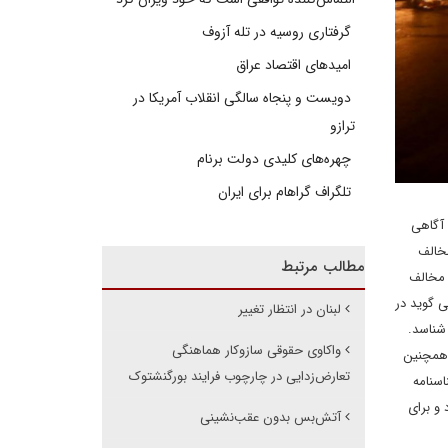
گرفتاری روسیه در تله آزوف
امیدهای اقتصاد عراق
دویست و پنجاه سالگی انقلاب آمریکا در
ترازو
چهره‌های کلیدی دولت برنام
تلگراف گراهام برای ایران
 آگاهی
مخالف
مطالب مرتبط
 مخالف
ی گوید در
لبنان در انتظار تغییر
شناسد.
واکاوی حقوقی سازوکار هماهنگی
 همچنین
تعارض‌زدایی در چارچوب فرایند بورگنشتوک
اسنامه
 و برای
آتش‌بس بدون عقب‌نشینی