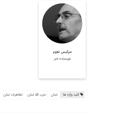
سركيس نعوم، نويسنده و
روزنامه نگار مشهور لبناني
ويكي از ستون نويسان
روزنامه النهار است. وی در
سال 2011 جایزه جهانی
جبران خلیل جبران را در
سرکیس نعوم
استرالیا دریافت کرد. ...
نویسنده خبر
اطلاعات بیشتر
کلید واژه ها:
لبنان
حزب الله لبنان
تظاهرات لبنان