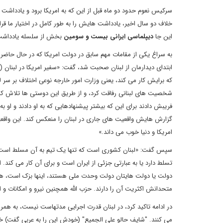
سرکیس نعوم حدود دو ماه قبل از این که به امریکا برود و یادداشت ه
خلاف دو سال اخیر، یادداشت هایش را به طور کامل در اختیار ما قرا
این جا
دیپلماسی ایرانی بیست و سومین
بخش از سلسله یادداشت 
به سراغ یکی از مقامات مهم سابق در دولت امریکا که در حال حاضر در 
ابتدای دیدارمان از لبنان صحبت شد، گفت: «سفیر امریکا در لبنان (س
که برایش کار می کند، یعنی وزارت امور خارجه نوعی اختلاف بر سر ل
شخصیت های لبنانی رفاقت کرد، و از طریق این دوستی ها تلاش کرد و
فریبش دادند برای این که بیشتر پیشنهادهایی که به او دادند و او
گزارش هایش واقعیت های جاری در لبنان را منعکس کند. این واقعیتی 
امریکا و دنیا خوب می داند.»
سپس گفت: «لبنان کشوری است که تنها یک تیم به آن مسلط است یا 
تسلط دارد یا به عبارتی جزئی از ایران است و برای آن کار می کند.
دولت یا دولت هایتان دولت وحدت ملی هستند، اینها بزک است، همه
متحدانش اکثریت آن را دارند. حزب الله همچنین نیرو و امکانات و ا
در ادامه تاکید کرد، در لبنان قدرت اجرایی مدتهاست نیست، به همر
می کنند. "شایف حالو علی الجمیع" (خودش این را به عربی گفت) خو