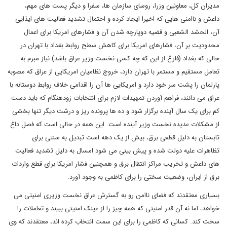
مدیران کل، معاونین وزرا، روسای سازمان ها، سفرا و دیگر پست های مهم،
داعش و ناامنی هایی که اخیرا ایجاد کرده و احتمال تشدید فعالیت های ایذایی
آن، الحشد الشعبی و قضیه دوپارچه شدن آن و فشارهای امریکا برای اعمال
محدودیت بر آن، فشارهای امریکا برای کاهش سطح روابط بغداد با تهران در
حالی که بغداد (فارغ از این که چه کسی نخست وزیر عراق باشد) نیاز مبرم به
تعامل مستقیم و مستمر با تهران دارد، خروج نظامیان امریکایی از عراق که مصوبه
پارلمان را پشت سر خود دارد و امریکایی ها آن را اقدامی خلاف روابط دوستانه با
عراق می دانند، فراهم آوردن تمهیدات لازم برای انتخابات زودهنگام که باید دست
کم برای یک سال آینده برگزار شود و ده ها پرونده ریز و درشت دیگر تنها بخشی
از مشکلات عدیده نخست وزیر آینده است. این همه در حالی است که فصل داغ
تابستان به دلیل قطعی برق، بیش از یک دهه است تبدیل به سنتی برای
تظاهرات علیه دولت شده و پیش بینی می شود امسال به دلیل تشدید فعالیت
های داعش و تخریب مراکز انتقال برق و همچنین فشار امریکا برای قطع واردات
برق از ایران، وضعیت سختی را برای کاظمی به وجود آورد.
بسیاری معتقدند که فضای ناامن رو به گسترش عراق نخست وزیری امنیتی می
خواهد، اما نه آن قدر امنیتی که همه چیز را از عینک امنیتی ببیند و تعاملات را
سخت کند. کسانی که کاظمی را برای این سمت انتخاب کرده اند، معتقدند که وی