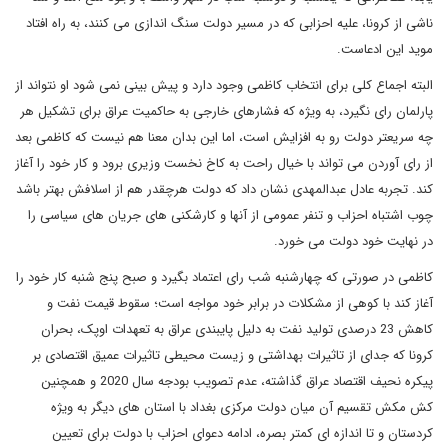
ناشی از کرونا، علیه احزابی که در مسیر دولت سنگ اندازی می کنند، به راه افتاد
موید این ادعاست.
البته اجماع کلی برای انتخاب کاظمی وجود دارد و پیش بینی نمی شود او نتواند از
پارلمان رای نگیرد، به ویژه که فشارهای خارجی به حاکمیت عراق برای تشکیل هر
چه سریعتر دولت رو به افزایش است، اما این بدان معنا هم نیست که کاظمی بعد
از رای آوردن می تواند با خیال راحت به کاخ نخست وزیری برود و کار خود را آغاز
کند. تجربه عادل عبدالمهدی نشان داد که دولت هرچقدر هم از اسلافش بهتر باشد
چوب اشتباه احزاب و تنفر عمومی از آنها و کارشکنی های جریان های سیاسی را
در نهایت خود دولت می خورد.
کاظمی در صورتی که چهارشنبه شب رای اعتماد بگیرد و صبح پنج شنبه کار خود را
آغاز کند با کوهی از مشکلات در برابر خود مواجه است؛ سقوط قیمت نفت و
کاهش 23 درصدی تولید نفت به دلیل پایبندی عراق به تعهدات اوپک، بحران
کرونا که جدای از تاثیرات بهداشتی و زیست محیطی تاثیرات عمیق اقتصادی بر
پیکره نحیف اقتصاد عراق گذاشته، عدم تصویب بودجه سال 2020 و همچنین
کش مکش تقسیم آن میان دولت مرکزی بغداد با استان های دیگر به ویژه
کردستان و تا اندازه ای کمتر بصره، ادامه دعوای احزاب با دولت برای تعیین