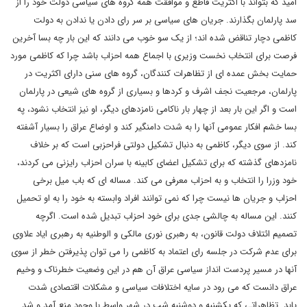
امید که بتواند با اکثریت قاطع و موافقت همه گروه های سیاسی دولت خود را از
سد پارلمان بگذارند. جریان های سیاسی بر سر رای دادن یا ندادن به دولت
کاظمی دچار تناقض شده اند؛ از یک سو خوب می دانند که این بار چه بسا آخرین
فرصت برای انتخاب نخست وزیری با اجماع همه احزاب باشد چرا که کاظمی مورد
حمایت بخش عمده ای از تظاهرات کنندگان، گروه های سنی دارای اکثریت در
پارلمان، مرجعیت نجف اشرف و کردها و بسیاری از گروه های شیعی در پارلمان
است و اگر این بار بعد از چهار بار ناکامی نامزدهای دیگر، او نیز انتخاب نشود، په
بسا خشم افکار عمومی آنها را به شدت دامنگیر کند و اوضاع عراق را بسیار آشفته
کند. از سوی دیگر، کاظمی به دنبال تشکیل دولتی فراحزبی است که بر خلاف
نامزدهای گذشته که برای تشکیل اعضای کابینه با سران احزاب رایزنی می کردند،
خود وزرا را انتخاب و به احزاب معرفی می کند. مساله ای که باب میل برخی
احزاب و جریان ها نیست چرا که نمی توانند افراد وابسته به خود را به او تحمیل
کنند. این مساله به چالشی جدی برای خود احزاب تبدیل شده است. اگرچه
تصمیم ائتلاف دولت قانون، به رهبری نوری مالکی و الوطنیه به رهبری ایاد علاوی
برای عدم شرکت در جلسه رای اعتماد به کاظمی را می توان پذیرفتن خطر از سوی
آنها در مسیر پردست انداز سیاسی عراق آن هم در این وضعیت خطرناک و وخیم
عراق دانست که می رود در سایه اختلافات سیاسی و مشکلات اقتصادی شدت
یابد. تظاهراتی که یکشنبه و دوشنبه شب در شهر واسط با وجود منع آمد و شد