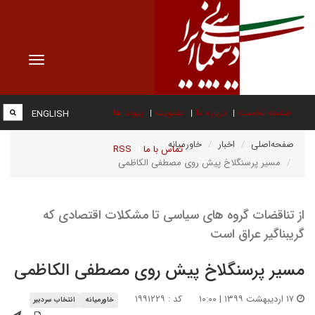
Toggle
vigation
صفحه نخست
درباره ما
عضویت
پیوند ها
ENGLISH
صفحه‌اصلی
اخبار
خاورمیانه
تماس با ما
RSS
مسیر پرسنگلاخ پیش روی مصطفی الکاظمی
از تناقضات گروه های سیاسی تا مشکلات اقتصادی که
گریبناگیر عراق است
مسیر پرسنگلاخ پیش روی مصطفی الکاظمی
۱۷ اردیبهشت ۱۳۹۹ | ۱۰:۰۰
کد : ۱۹۹۱۲۲۹
خاورمیانه
انتخاب سردبیر