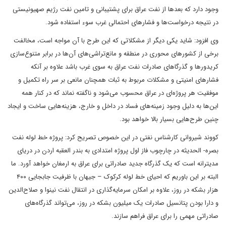
وجود دارد که بعدها از نفت عراق برای پشتیبانی و تامین نفت رژیم صهیونیستی
در نتیجه درخواست‌ها و فشارهای احتمالی غرب سوء استفاده شود.
وی افزود: شاید یکی دیگر از مشکلاتی که این طرح با آن مواجه است، مخالفت
برخی از کشورهای محوری در منطقه و مانع‌تراشی‌های آن‌ها در برابر متنوع‌سازی
کریدور‌ها و گذرگاهای صادرات نفت عراق به سوی غرب باشد علاوه بر آنکه
فشارهای امنیتی و مشکلات مربوط به ثبات همچنان مانعی بر سر راه تکمیل و
موفقیت هر پروژه‌ای در عراق محسوب می‌شود و ناگفته نماند که در کنار همه
این‌ها به دلیل وجود زمینه‌های فساد در داخل و خارج، هزینه‌هایی ساخت و ایجاد
چنین طرح‌هایی بسیار بالا خواهد بود.
کووند شیروانی کارشناس نفتی در این خصوص تصریح کرد: پروژه خط لوله نفت
بصره- الحدیثه در چارچوب فاز اول پروژه امتدادی به بندر العقبه اردن در دریای
مدیترانه است که یک گذرگاه جدید صادراتی برای عراق به ارمغان خواهد آورد. ما
البته بر این باوریم که احیای خط لوله کرکوک – جیهان با ظرفیت جابجایی ۴۰۰
هزار بشکه در روز، علاوه بر امکان سرمایه‌گذاری در انتقال نفت نینوا و صلاح‌الدین
و دارا بودن پتانسیل صادرات یک میلیون بشکه در روز، می‌تواند گذرگاه‌های
صادراتی مهمی را برای عراق فراهم سازند.