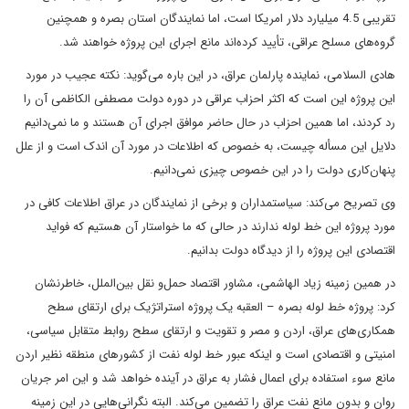
تقریبی 4.5 میلیارد دلار امریکا است، اما نمایندگان استان بصره و همچنین
گروه‌های مسلح عراقی، تأیید کرده‌اند مانع اجرای این پروژه خواهند شد.
هادی السلامی، نماینده پارلمان عراق، در این باره می‌گوید: نکته عجیب در مورد
این پروژه این است که اکثر احزاب عراقی در دوره دولت مصطفی الکاظمی آن را
رد کردند، اما همین احزاب در حال حاضر موافق اجرای آن هستند و ما نمی‌دانیم
دلایل این مسأله چیست، به خصوص که اطلاعات در مورد آن اندک است و از علل
پنهان‌کاری دولت را در این خصوص چیزی نمی‌دانیم.
وی تصریح می‌کند: سیاستمداران و برخی از نمایندگان در عراق اطلاعات کافی در
مورد پروژه این خط لوله ندارند در حالی که ما خواستار آن هستیم که فواید
اقتصادی این پروژه را از دیدگاه دولت بدانیم.
در همین زمینه زیاد الهاشمی، مشاور اقتصاد حمل‌و نقل بین‌الملل، خاطرنشان
کرد: پروژه خط لوله بصره – العقبه یک پروژه استراتژیک برای ارتقای سطح
همکاری‌های عراق، اردن و مصر و تقویت و ارتقای سطح روابط متقابل سیاسی،
امنیتی و اقتصادی است و اینکه عبور خط لوله نفت از کشورهای منطقه نظیر اردن
مانع سوء استفاده برای اعمال فشار به عراق در آینده خواهد شد و این امر جریان
روان و بدون مانع نفت عراق را تضمین می‌کند. البته نگرانی‌هایی در این زمینه