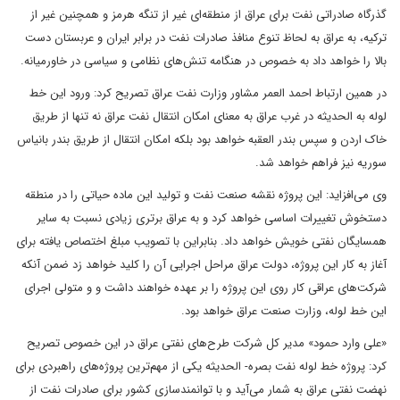
گذرگاه صادراتی نفت برای عراق از منطقه‌ای غیر از تنگه هرمز و همچنین غیر از
ترکیه، به عراق به لحاظ تنوع منافذ صادرات نفت در برابر ایران و عربستان دست
بالا را خواهد داد به خصوص در هنگامه تنش‌های نظامی و سیاسی در خاورمیانه.
در همین ارتباط احمد العمر مشاور وزارت نفت عراق تصریح کرد: ورود این خط
لوله به الحدیثه در غرب عراق به معنای امکان انتقال نفت عراق نه تنها از طریق
خاک اردن و سپس بندر العقبه خواهد بود بلکه امکان انتقال از طریق بندر بانیاس
سوریه نیز فراهم خواهد شد.
وی می‌افزاید: این پروژه نقشه صنعت نفت و تولید این ماده حیاتی را در منطقه
دستخوش تغییرات اساسی خواهد کرد و به عراق برتری زیادی نسبت به سایر
همسایگان نفتی خویش خواهد داد. بنابراین با تصویب مبلغ اختصاص یافته برای
آغاز به کار این پروژه، دولت عراق مراحل اجرایی آن را کلید خواهد زد ضمن آنکه
شرکت‌های عراقی کار روی این پروژه را بر عهده خواهند داشت و و متولی اجرای
این خط لوله، وزارت صنعت عراق خواهد بود.
«علی وارد حمود» مدیر کل شرکت طرح‌های نفتی عراق در این خصوص تصریح
کرد: پروژه خط لوله نفت بصره- الحدیثه یکی از مهم‌ترین پروژه‌های راهبردی برای
نهضت نفتی عراق به شمار می‌آید و با توانمندسازی کشور برای صادرات نفت از