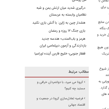
عامل با
 برای
درگیری شدید میان ارتش یمن و شبه
د.
نظامیان وابسته به عربستان
ن منابع
هشدار چین به ژاپن: با آتش بازی نکنید
 بنگاه
بازی جنگ ۱۲ روزه و رمضان
ل خرید و
هرمز و باب‌المندب؛ هندسه جدید
بازدارندگی و آزمون دیپلماسی ایران
بدون هیچ
قفقاز جنوبی؛ خلیج فارسِ آینده اوراسیا
 شریک
از شیوع
مطالب مرتبط
ند
پایی به
کرونا می میرد، با دولتمردان خرافی و
گذارد.
مستبد چه کنیم؟
ه های
فرضیه تعادل‌سازی کرونا در جمعیت و
اقتصاد جهانی