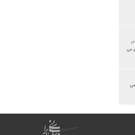
در
ر می
می