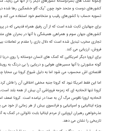
چگونه کمک های بشردوستانه کشورهای دیگر را از آنها می رباید، 
کشورهای دوست و متحد خود چون "یک گاو خشمگین رها شده در بازار
تسویه حساب با کشورهای رقیب و متخاصم خود استفاده می کند و در
برای جهانیان ثابت شده است که از آن رفیق همراه قدیمی که در پرو
کشورهای جهان سوم و همراهی همیشگی با آنها در بحران های متع
تجاری مخرب تبدیل شده است که دلال بازی را مقدم بر تعاملات بین 
فروش، ارزیابی می کند.
برای اروپا دیگر امریکایی که کمک های انسان دوستانه را روی دریا ا
گونه مشورتی با آنها مسیرهای هوایی و دریایی را بی درنگ به رویشا
اقتصادی اش محسوب می شود اما به دلیل شیوع کرونا بی محابا چندص
اما این فقط امریکا نبود که کرونا جنبه مخفی اخلاقی آن را فاش کرد. 
کرونا تنها اتحادیه ای که زمزمه فروپاشی آن بیش از همه بلند است، 
اتحادیه اروپا ناقوس مرگ آن به صدا در نیامده است. کرونا ضعف اس
ویژه ایتالیایی و اسپانیایی و فرانسوی بیش از هر زمانی از خود می 
عذرخواهی رهبران اروپایی از مردم ایتالیا بابت ناتوانی در کمک به 
تاریخی را نشان می دهد.