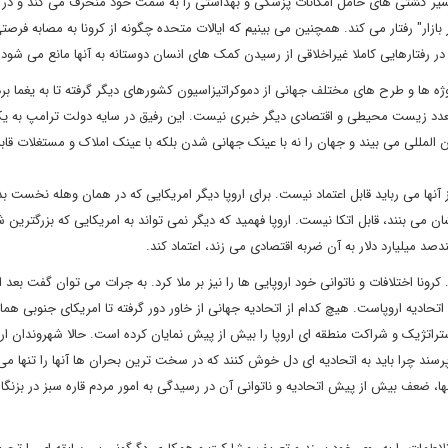
مسیر کشتی های حامل امکانات پزشکی و بهداشتی را به سمت خود منحرف می کند و در ت
" رفتار می کند. همچنین می بینیم که ایالات متحده چگونه از کرونا به مصابه فرصتی
 رفتارهایی کاملا غیراخلاقی از رسیدن کمک های انسان دوستانه به آنها مانع می شو
ژه ها و طرح های مختلف جهانی از دموکراتیزاسیون کشورهای دیگر گرفته تا به یغما برد
دد زیست محیطی و اقتصادی دیگر خبری نیست. این رفیق در سایه دولت ترامپ به یک
المللی می بیند و جهان را نه با عینک جهانی شدن بلکه با عینک املاک و مستغلات قاب
ز آنها می رباید قابل اعتماد نیست. برای اروپا دیگر امریکایی که در همان وهله نخست 
ن می بنند، قابل اتکا نیست. اروپا فهمید که دیگر نمی تواند به امریکایی که بزرگترین
د میلیارد دلار به آن ضربه اقتصادی می زند، اعتماد کند.
کرونا اختلافات و ناتوانی خود اروپایی ها را نیز بر ملا کرد. به جرات می توان گفت بعد 
اتحادیه اروپاست. هیچ کدام از اتحادیه جهانی از خاور دور گرفته تا امریکای جنوبی همان
تراتژیک و شراکت منطقه ای اروپا را بیش از پیش نمایان کرده است. حالا شهروندان ارو
پرسند چرا باید به اتحادیه ای دل خوش کنند که در سخت ترین بحران ها آنها را تنها می 
آنها، ضعف بیش از پیش اتحادیه و ناتوانی آن در رسیدگی به امور مردم قاره سبز در بزنگا