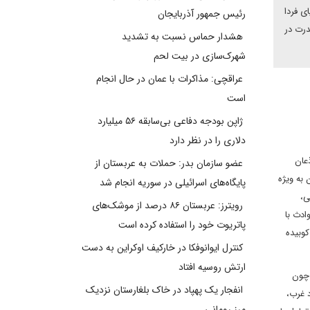
ی فردا
رئیس جمهور آذربایجان
درت در
هشدار حماس نسبت به تشدید
شهرک‌سازی در بیت‌ لحم
عراقچی: مذاکرات با عمان در حال انجام
است
ژاپن بودجه دفاعی بی‌سابقه ۵۶ میلیارد
دلاری را در نظر دارد
عان
عضو سازمان بدر: حملات به عربستان از
 به ویژه
پایگاه‌های اسرائیلی در سوریه انجام شد
ی،
رویترز: عربستان ۸۶ درصد از موشک‌های
ادث با
پاتریوت خود را استفاده کرده است
کوبیده
کنترل ایوانوفکا در خارکیف اوکراین به دست
ارتش روسیه افتاد
 چون
انفجار یک پهپاد در خاک بلغارستان نزدیک
د غرب،
مرز رومانی