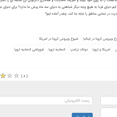
لاطمات را به روی خود ببیند و تعریف مشارکت و همکاری دگرگونی بی سابقه ای را تجربه
 ایم دنیای فردا به هیچ وجه دیگر شباهتی به دنیای سه ماه پیش ما ندارد؟ برای دنیای 
درت در تمامی مناطق را جابه جا کند، چقدر آماده ایم؟
 ویروس کرونا در ایتالیا
شیوع ویروس کرونا در امریکا
ن
امریکا و اروپا
دونالد ترامپ
اتحادیه اروپا
فروپاشی اتحادیه اروپا
( ۸ )