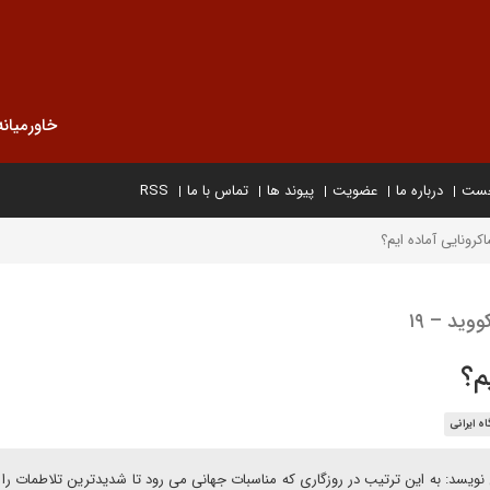
خاورمیانه
خست
درباره ما
عضویت
پیوند ها
تماس با ما
RSS
کرونایی آماده ایم؟
ید – ۱۹
م؟
اه ایرانی
ویسد: به این ترتیب در روزگاری که مناسبات جهانی می رود تا شدیدترین تلاطمات را 