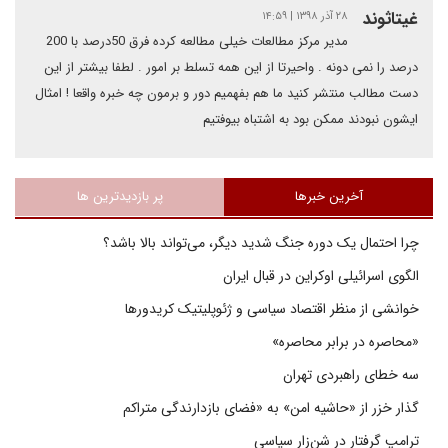
غیتاثوند
۲۸ آذر ۱۳۹۸ | ۱۴:۵۹
مدیر مرکز مطالعات خیلی مطالعه کرده فرق 50درصد با 200
درصد را نمی دونه . واحیرتا از این همه تسلط بر امور . لطفا بیشتر از این
دست مطالب منتشر کنید ما هم بفهمیم دور و برمون چه خبره واقعا ! امثال
ایشون نبودند ممکن بود به اشتباه بیوفتیم
آخرین خبرها
پر بازدیدترین ها
چرا احتمال یک دوره جنگ شدید دیگر، می‌تواند بالا باشد؟
الگوی اسرائیلی اوکراین در قبال ایران
خوانشی از منظر اقتصاد سیاسی و ژئوپلیتیک کریدورها
«محاصره در برابر محاصره»
سه خطای راهبردی تهران
گذار خزر از «حاشیه امن» به «فضای بازدارندگی متراکم
ترامپ گرفتار در شن‌زار سیاسی