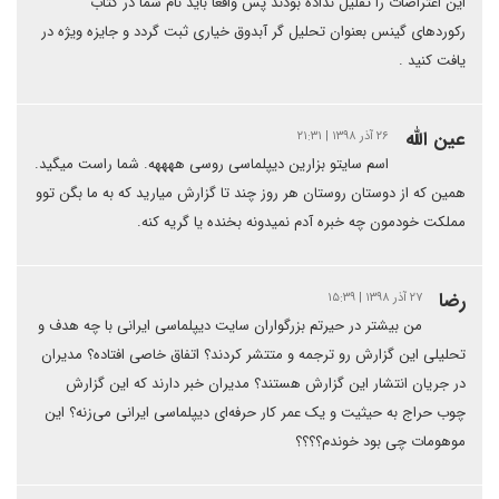
این اعتراضات را تقلیل نداده بودند پس واقعا باید نام شما در کتاب
رکوردهای گینس بعنوان تحلیل گر آبدوق خیاری ثبت گردد و جایزه ویژه در
یافت کنید .
عین الله
۲۶ آذر ۱۳۹۸ | ۲۱:۳۱
اسم سایتو بزارین دیپلماسی روسی ههههه. شما راست میگید.
همین که از دوستان روستان هر روز چند تا گزارش میارید که به ما بگن توو
مملکت خودمون چه خبره آدم نمیدونه بخنده یا گریه کنه.
رضا
۲۷ آذر ۱۳۹۸ | ۱۵:۳۹
من بیشتر در حیرتم بزرگواران سایت دیپلماسی ایرانی با چه هدف و
تحلیلی این گزارش رو ترجمه و متتشر کردند؟ اتفاق خاصی افتاده؟ مدیران
در جریان انتشار این گزارش هستند؟ مدیران خبر دارند که این گزارش
چوب حراج به حیثیت و یک عمر کار حرفه‌ای دیپلماسی ایرانی می‌زنه؟ این
موهومات چی بود خوندم؟؟؟؟