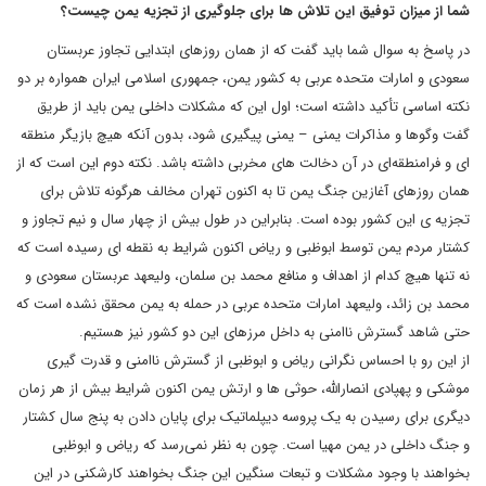
شما از میزان توفیق این تلاش ها برای جلوگیری از تجزیه یمن چیست؟
در پاسخ به سوال شما باید گفت که از همان روزهای ابتدایی تجاوز عربستان
سعودی و امارات متحده عربی به کشور یمن، جمهوری اسلامی ایران همواره بر دو
نکته اساسی تأکید داشته است؛ اول این که مشکلات داخلی یمن باید از طریق
گفت وگوها و مذاکرات یمنی – یمنی پیگیری شود، بدون آنکه هیچ بازیگر منطقه
ای و فرامنطقه‌ای در آن دخالت های مخربی داشته باشد. نکته دوم این است که از
همان روزهای آغازین جنگ یمن تا به اکنون تهران مخالف هرگونه تلاش برای
تجزیه ی این کشور بوده است. بنابراین در طول بیش از چهار سال و نیم تجاوز و
کشتار مردم یمن توسط ابوظبی و ریاض اکنون شرایط به نقطه ای رسیده است که
نه تنها هیچ کدام از اهداف و منافع محمد بن سلمان، ولیعهد عربستان سعودی و
محمد بن زائد، ولیعهد امارات متحده عربی در حمله به یمن محقق نشده است که
حتی شاهد گسترش ناامنی به داخل مرزهای این دو کشور نیز هستیم.
از این رو با احساس نگرانی ریاض و ابوظبی از گسترش ناامنی و قدرت گیری
موشکی و پهپادی انصارالله، حوثی ها و ارتش یمن اکنون شرایط بیش از هر زمان
دیگری برای رسیدن به یک پروسه دیپلماتیک برای پایان دادن به پنج سال کشتار
و جنگ داخلی در یمن مهیا است. چون به نظر نمی‌رسد که ریاض و ابوظبی
بخواهند با وجود مشکلات و تبعات سنگین این جنگ بخواهند کارشکنی در این