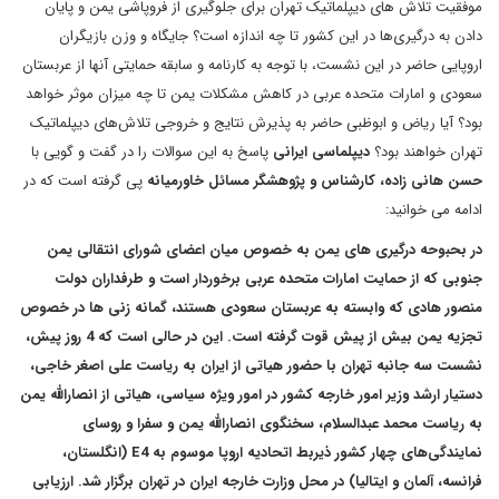
موفقیت تلاش های دیپلماتیک تهران برای جلوگیری از فروپاشی یمن و پایان
دادن به درگیری‌ها در این کشور تا چه اندازه است؟ جایگاه و وزن بازیگران
اروپایی حاضر در این نشست، با توجه به کارنامه و سابقه حمایتی آنها از عربستان
سعودی و امارات متحده عربی در کاهش مشکلات یمن تا چه میزان موثر خواهد
بود؟ آیا ریاض و ابوظبی حاضر به پذیرش نتایج و خروجی تلاش‌های دیپلماتیک
تهران خواهند بود؟
دیپلماسی ایرانی
پاسخ به این سوالات را در گفت و گویی با
حسن هانی زاده، کارشناس و پژوهشگر مسائل خاورمیانه
پی گرفته است که در
ادامه می خوانید:
در بحبوحه درگیری های یمن به خصوص میان اعضای شورای انتقالی یمن
جنوبی که از حمایت امارات متحده عربی برخوردار است و طرفداران دولت
منصور هادی که وابسته به عربستان سعودی هستند، گمانه زنی ها در خصوص
تجزیه یمن بیش از پیش قوت گرفته است. این در حالی است که 4 روز پیش،
نشست سه جانبه تهران با حضور هیاتی از ایران به ریاست علی اصغر خاجی،
دستیار ارشد وزیر امور خارجه کشور در امور ویژه سیاسی، هیاتی از انصارالله یمن
به ریاست محمد عبدالسلام، سخنگوی انصارالله یمن و سفرا و روسای
نمایندگی‌های چهار کشور ذیربط اتحادیه اروپا موسوم به E4 (انگلستان،
فرانسه، آلمان و ایتالیا) در محل وزارت خارجه ایران در تهران برگزار شد. ارزیابی