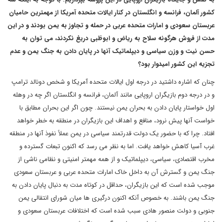
کشور آلمان، فرانسه و انگلستان در کنار ایالات متحده آمریکا از مهمترین حامیان
عربستان سعودی و امارات متحده عربی در حمله و تجاوز به یمن بودند و در این
مدت از فروش هرگونه سلاح به ریاض و ابوظبی دریغ نکردند، می توان به
حسن نیت و وزن سیاسی و دیپلماتیک آنها در پایان دادن به جنگ یمن و عدم
تجزیه این کشور امیدوار بود؟
چنان که اشاره داشتید در درجه اول ایالات متحده آمریکا و شخص دونالد ترامپ
و در درجه دوم بازیگران اروپایی مانند آلمان، فرانسه و انگلستان اگر چه در وهله
اول خواستار پایان دادن به بحران یمن نیستند. چون اگر این بحران مطابق با
خواست آنها پیش نرود، منافع و اهداف این بازیگران در منطقه به خطر خواهد
افتاد. چرا که با حضور یک دولت قدرتمند سیاسی در یمن عملاً نفوذ آنها در منطقه
غرب آسیا کاهش خواهد یافت. اما به نظر می رسد که اکنون تبعات گسترده و
مخرب اقتصادی، سیاسی، دیپلماتیک و از همه مهمتر امنیتی و نظامی ناشی از
جنگ یمن و گسترش آن به داخل خاک امارات متحده عربی و عربستان سعودی
موجب شده است که این بازیگران، حداقل در کوتاه مدت به دنبال پایان دادن به
جنگ یمن باشند. به خصوص آنکه اکنون درگیری ها میان شورای انتقالی یمن
جنوبی و دولت منصور هادی سبب شده است که اختلافات عربستان سعودی و