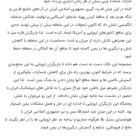
امارات متحده عربی بیش از هر زمان دیگری پررنگ شود.
البته در این میان قدرت گیری جمهوری اسلامی ایران در آب‌های خلیج فارس و
تنگه هرمز بعد از ساقط کردن پهپاد متجاوز آمریکایی و توقیف نفتکش متخلف
انگلیسی نشان داد که اکنون تحولات در این منطقه بیش از پیش تهدید جدی
برای منافع کشورهای اروپایی و آمریکا ایجاد کرده است. لذا بازیگران قاره سبز با
این همراهی تلاش دارند از میزان و شدت حساسیت در این منطقه با کاهش
تنش و درگیری ها در یمن کاسته شود تا منافع آن ها کماکان در منطقه حفظ
شود.
مجموعه این نکات دست به دست هم داده تا بازیگران اروپایی به این جمع‌بندی
برسند که در شرایط کنونی بهترین راه حل برای کاهش خسارات، جلوگیری از
گسترش ناامنی ‌ها و حفظ منافع آنها پایان دادن به جنگ یمن است. لذا این
بازیگران علیرغم میل باطنی خود چراغ سبزی را به تلاش های دیپلماتیک ایران با
حضور در نشست سه جانبه تهران نشان داده‌اند. از این رو می‌توان به نقش
وجایگاه این بازیگران اروپایی تا اندازه ای در حل و فصل مشکلات یمن امیدوار
بود. البته در این میان باید انصارالله یمن و نیز جمهوری اسلامی ایران با
هوشمندی بسیار بالا هرگونه سناریو و برنامه مد نظر اروپایی ها را در نظر بگیرند تا
مانع ار فروپاشی، تداوم و گسترش درگیری‌ها در یمن شوند.