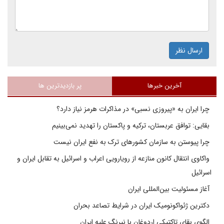
ارسال نظر
آخرین خبرها
پر بازدیدترین ها
چرا ایران به «پیروزی نسبی» در مذاکرات هرمز نیاز دارد؟
بقایی: توافق عربستان، ترکیه و پاکستان را تهدید نمی‌بینیم
چرا پیوستن به سازمان کشورهای ترک به نفع ایران نیست
واکاوی انتقال کانون منازعه از رویارویی اعراب و اسرائیل به تقابل ایران و
اسرائیل
آغاز مسئولیت بین‌المللی ایران
دکترین ژئواکونومیک ایران در شرایط تصاعد بحران
الگوی بقای تاکتیکی اردوغان با نیرنگ علیه ایران