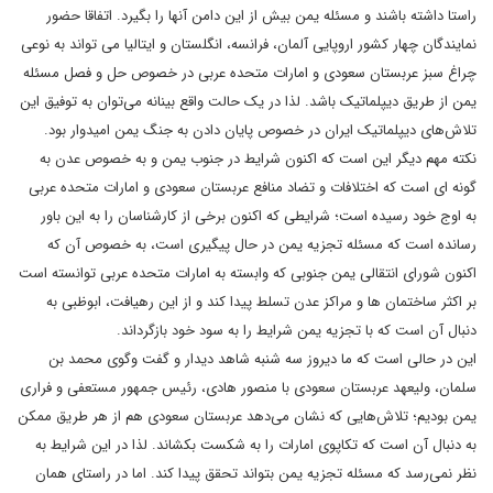
راستا داشته باشند و مسئله یمن بیش از این دامن آنها را بگیرد. اتفاقا حضور
نمایندگان چهار کشور اروپایی آلمان، فرانسه، انگلستان و ایتالیا می تواند به نوعی
چراغ سبز عربستان سعودی و امارات متحده عربی در خصوص حل و فصل مسئله
یمن از طریق دیپلماتیک باشد. لذا در یک حالت واقع بینانه می‌توان به توفیق این
تلاش‌های دیپلماتیک ایران در خصوص پایان دادن به جنگ یمن امیدوار بود.
نکته مهم دیگر این است که اکنون شرایط در جنوب یمن و به خصوص عدن به
گونه ای است که اختلافات و تضاد منافع عربستان سعودی و امارات متحده عربی
به اوج خود رسیده است؛ شرایطی که اکنون برخی از کارشناسان را به این باور
رسانده است که مسئله تجزیه یمن در حال پیگیری است، به خصوص آن که
اکنون شورای انتقالی یمن جنوبی که وابسته به امارات متحده عربی توانسته است
بر اکثر ساختمان ها و مراکز عدن تسلط پیدا کند و از این رهیافت، ابوظبی به
دنبال آن است که با تجزیه یمن شرایط را به سود خود بازگرداند.
این در حالی است که ما دیروز سه شنبه شاهد دیدار و گفت وگوی محمد بن
سلمان، ولیعهد عربستان سعودی با منصور هادی، رئیس جمهور مستعفی و فراری
یمن بودیم؛ تلاش‌هایی که نشان می‌دهد عربستان سعودی هم از هر طریق ممکن
به دنبال آن است که تکاپوی امارات را به شکست بکشاند. لذا در این شرایط به
نظر نمی‌رسد که مسئله تجزیه یمن بتواند تحقق پیدا کند. اما در راستای همان