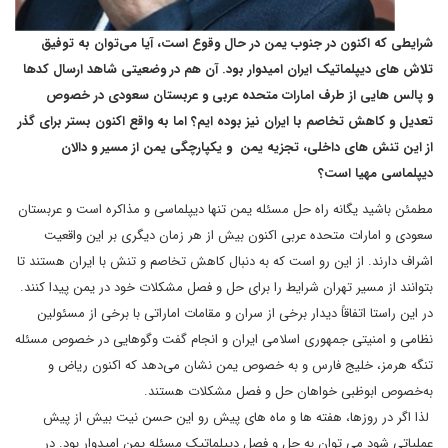
شرایطی که اکنون در جنوب یمن در حال وقوع است، آیا می‌توان به توفیق
تلاش های دیپلماتیک ایران امیدوار بود. آن هم در وضعیتی شاهد ارسال کدها
و پالس هایی از طرف امارات متحده عربی و عربستان سعودی در خصوص
تعدیل و کاهش تخاصم با ایران نیز بوده ایم؟ اما به واقع اکنون بستر برای گذر
از این تنش های داخلی، تجزیه یمن و یکپارچگی یمن از مسیر و دالان
دیپلماسی مهیا است؟
مطمئن باشید یگانه راه حل مسئله یمن تنها دیپلماسی و مذاکره است و عربستان
سعودی و امارات متحده عربی اکنون بیش از هر زمان دیگری بر این واقعیت
اشراف دارند. از این رو است که به دنبال کاهش تخاصم و تنش با ایران هستند تا
بتوانند از مسیر تهران شرایط را برای حل و فصل مشکلات خود در یمن پیدا کنند.
در این راستا اتفاقاً دیدار برخی از سران و مقامات اماراتی با برخی از مسئولین
نظامی و امنیتی جمهوری اسلامی ایران و انجام گفت وگوهایی در خصوص مسئله
تنگه هرمز، خلیج فارس و به خصوص یمن نشان می‌دهد که اکنون ریاض و
به‌خصوص ابوظبی خواهان حل و فصل مشکلات هستند.
لذا اگر در روزها، هفته ها و ماه های پیش رو این حسن نیت بیش از پیش
عملیاتی شود می توان به حل و فصل دیپلماتیک مسئله یمن امیدوار بود. در