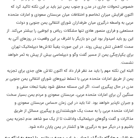
خصوص تحولات جاری در عدن و جنوب یمن نیز باید بر این نکته تاکید کرد که
اکنون افزایش میزان تخاصم و اختلافات میان عربستان سعودی و امارات متحده
عربی به واسطه درگیری میان طرفداران شورای انتقالی یمن جنوبی و دولت
مستعفی و فراری منصور هادی تنها مشکلات ریاض و ابوظبی را بیشتر می‌کند. از
این رو باید امیدوار بود این دو بازیگر با اشراف بر این واقعیت در روزهای آتی به
سمت کاهش تنش پیش روند. در این صورت یقیناً تلاش‌ها دیپلماتیک تهران
برای یکپارچگی یمن از مسیر گفت وگو و دیپلماسی بیش از پیش به ثمر خواهد
نشست.
البته این نکته مهم را باید مد نظر قرار داد که اکنون تلاش های جدی برای تجزیه
یمن از طریق امارات متحده عربی با تسلط نیروهای شورای انتقالی یمن جنوبی بر
عدن در حال پیگیری است. اگر این مسئله محقق شود یقینا تبعات منفی و
سنگین آن برای امارات متحده عربی، عربستان سعودی و مردم یمن بسیار سخت
و جبران ناپذیر خواهد بود. لذا باید در این زمان حساس عربستان سعودی و
امارات متحده عربی را به سمت یک خویشتنداری و پیگیری مسائل از طریق
مذاکرات و گفت وگوهای دیپلماتیک واداشت تا از یک سو شاهد عدم تجزیه یمن
باشیم و در دیگر سو به درگیری ها و کشتار در یمن پایان داده شود.
به نقش و جایگاه بازیگران اروپایی در این پروسه بپردازیم. با توجه به اینکه سه