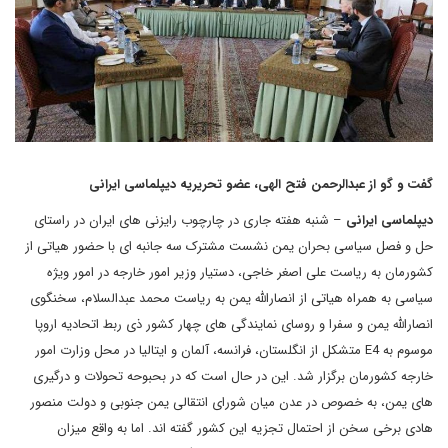
گفت و گو از عبدالرحمن فتح الهی، عضو تحریریه دیپلماسی ایرانی
دیپلماسی ایرانی
– شنبه هفته جاری در چارچوب رایزنی های ایران در راستای
حل و فصل سیاسی بحران یمن نشست مشترک سه جانبه‌ ای با حضور هیاتی از
کشورمان به ریاست علی اصغر خاجی، دستیار وزیر امور خارجه در امور ویژه
سیاسی به همراه هیاتی از انصارالله یمن به ریاست محمد عبدالسلام، سخنگوی
انصارالله یمن و سفرا و روسای نمایندگی های چهار کشور ذی ربط اتحادیه اروپا
موسوم به E4 متشکل از انگلستان، فرانسه، آلمان و ایتالیا در محل وزارت امور
خارجه کشورمان برگزار شد. این در حال است که در بحبوحه تحولات و درگیری
های یمن، به خصوص در عدن میان شورای انتقالی یمن جنوبی و دولت منصور
هادی برخی سخن از احتمال تجزیه این کشور گفته اند. اما به واقع میزان