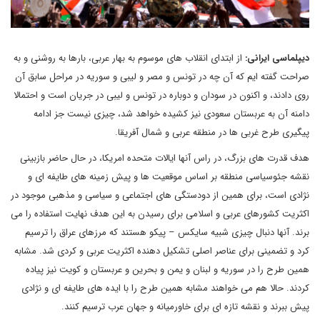
دیپلماسی ایرانی:
از ابتدای انقلاب های موسوم به بهار عربی، بارها به روشنی و به
صراحت گفته ایم که آن چه در تونس و مصر و لیبی و سوریه در مراحل سابق آن
روی دادند، و اکنون در سودان و دوباره در تونس و لیبی در جریان است و احتمالا
دامنه آن به عربستان سعودی نیز کشیده خواهد شد، چیزی نیست جز ادامه
پیگیری طرح غربی ها در منطقه عربی و شمال آفریقا.
هدف قدرت های بزرگ، در راس آنها ایالات متحده امریکا، در حال حاضر بازبینی
نقشه جئوسیاسی منطقه بر اساس موقعیت ها و پیش زمینه های طایفه ای و
نژادی است، برای همین از دودستگی های اجتماعی و سیاسی و مذهبی موجود در
اکثریت کشورهای عربی و اسلامی برای رسیدن به این هدف نهایت استفاده را می
برند. آنها دنبال چیزی شبیه سایکس – پیکو هستند که مرزهای عراق را ترسیم
کرد و تضمینی برای عناصر اصلی تشکیل دهنده اکثریت عربی و کردی شد. مشابه
همین طرح را در سوریه و لبنان و یمن و بحرین و عربستان و کویت نیز پیاده
کردند. حالا هم می خواهند مشابه همین طرح را با ایده های طایفه ای و نژادی
پیش ببرند و نقشه تازه ای برای خاورمیانه و جهان عرب ترسیم کنند.