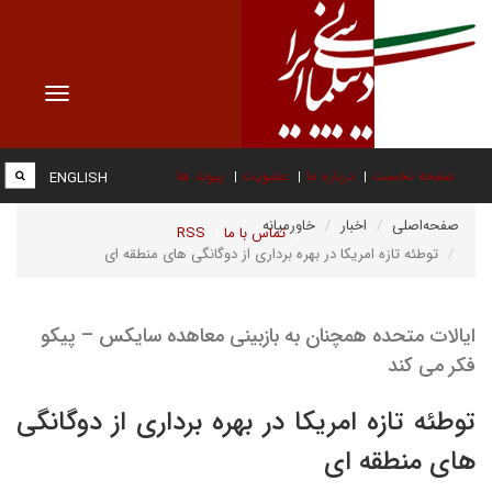
Toggle
vigation
صفحه نخست
درباره ما
عضویت
پیوند ها
ENGLISH
صفحه‌اصلی
اخبار
خاورمیانه
تماس با ما
RSS
توطئه تازه امریکا در بهره برداری از دوگانگی های منطقه ای
ایالات متحده همچنان به بازبینی معاهده سایکس – پیکو
فکر می کند
توطئه تازه امریکا در بهره برداری از دوگانگی
های منطقه ای