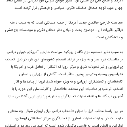
آمریکا و منافع ملی آن مبتنی بود، هنوز چونان شوکی باور نکردنی در اقصی نقاط
جهان مورد توجه محافل مختلف فکری، سیاسی و فرهنگی قرار گرفته است.
سیاست خارجی حاکمان جدید آمریکا از جمله مسائلی است که به سبب دامنه
فراگیر تاثیرات آن ، موضوع بحث و تبادل نظر محافل فکری و موسسات پژوهشی
و دانشگاهی است.
به سبب تاثیر مستقیم نوع نگاه و رویکرد سیاست خارجی آمریکای دوران ترامپ
بر مناسبات قاره سبز و به ویژه بر فرایند انضمام کشورهای این قاره در ذیل اتحادیه
ی اروپایی و نیز تحولات شرق و مرکز اروپا که آشکارا از تعامل غرب و آمریکا با
فدراسیون روسیه ولادیمیر پوتین متاثر است، آگاهی از ارزیابی و تحلیل
کارشناسان و تحلیلگران اروپایی و به ویژه حوزه شرق اروپا از پیامدها و آثار
انتخاب ترامپ بر مناسبات این منطقه، علاقمندان و کارشناسان این حوزه را با
آخرین دیدگاه ها و نقطه نظرات تحلیلگران و نظریه پردازان غربی آشنا می سازد.
در این راستا مطلب ذیل با عنوان «انتخاب ترامپ برای اروپای شرقی چه معنایی
دارد» که در بردارنده نظرات شماری از تحلیلگران مراکز تحقیقاتی لهستان،
اوکراین و آلمان است به فارسی برگردان شده است که امید می رود مورد استفاده