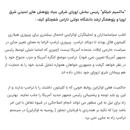
"ماکسیم خیلکو" رئیس بخش اروپای شرقی بنیاد پژوهش های امنیتی شرق
اروپا و پژوهشگر ارشد دانشگاه دولتی تاراس شفچنکو کیف :
اغلبِ سیاستمداران و تحلیلگران اوکراینی احتمال بیشتری برای پیروزی هیلاری
کلینتون قائل بودند تا دونالد ترامپ. پیروزی ترامپ الزاما به معنای تغییر جدّی در
سیاست خارجی ایالات متحده آمریکا نیست (چیزی که اساسا خیلی توسط رئیس
جمهور آمریکا تعیین نمی شود). ترامپ موضع کنگره آمریکا و حزب متبوع خود را
در نظر خواهد گرفت و جمهوری خواهان همواره تمایل شدید خود را به حمایت از
هم پیمانان شرق اروپای خود نشان داده اند.
حاکمیت فعلی اوکراین روابط خوبی که با کلینتون داشتند را با ترامپ ندارند و از
این رو باید توجه و پشتیبانی رئیس جمهور جدید آمریکا را جلب نمایند. بهترین
راه برای نیل به این منظور می تواند انجام اصلاحاتی در شیوه تعامل با این امر
باشد چرا که تکیه بر همدردی با قربانیان تجاوز ( روسیه به اوکراین) در سیستم
ترامپ راه به جایی نمی برد.