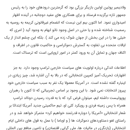
ولادیمیر پوتین اولین بازیگر بزرگی بود که گرمترین درودهای خود را به رئیس
جمهور تازه برگزیده فرستاد و برای همکاری های مفید دوجانبه در آینده اظهار
امیدواری نمود. اما اکنون بیم این نیست که انضمام غیرقانونی کریمه به روسیه به
رسمیت شناخته شده و یا حتی در اصل وجود ناتو ابهام به وجود آید ( امری که
خیلی ها را در این بخش از جهان شوک زده می کند ). بلکه این چشم انداز از یک
ایالات متحده بی تفاوت به گسترش دموکراسی و حاکمیت قانون در اطراف و
اکناف جهان و تمایل آن به ورود کمتر در امور اروپایی است که ترسناک است.
اطلاعات اندکی درباره اولویت های سیاست خارجی ترامپ وجود دارد. به جز
اظهارات تحریک آمیز کمپین انتخاباتی که در بالا به آن اشاره شد، چیز زیادی در
اینباره گفته نشده است. در آمریکا معمولا یک نفر به سبب سیاست خارجی خود
پیروز انتخابات نمی شود. با این وجود بر اساس تجربیاتی که تا کنون با رهبران
پوپولیست داشته ایم، میتوان فرض کرد که با به قدرت رسیدن دونالد ترامپ
همراه با پس زمینه فردی و رویکرد کلی او، تیم حاکمیتی جدید آمریکا ابتدائا بر
شعار انتخاباتی «آمریکا را دوباره قدرتمند خواهیم کرد» متمرکز خواهد شد و در
راستای لغو دستاوردهای دموکرات ها ( و اوباما ) با عمل به قول های داخلی ایام
انتخاباتی (بازنگری در مالیات ها، ملی گرایی اقتصادی) و تامین منافع بین المللی