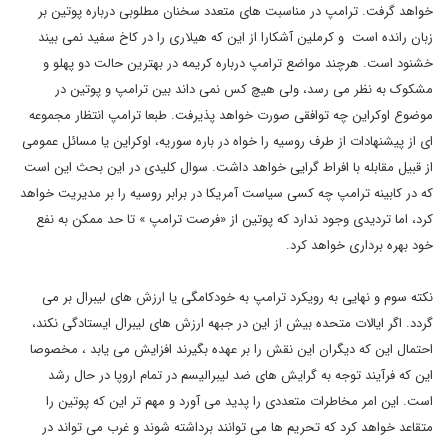
خواهد گرفت. ترامپ در مناسبت های متعدد سخنان مطلوبی درباره پوتین بر
زبان رانده است و کرملین آشکارا از این که هیلاری را در کاخ سفید نمی بیند
خشنود است. هرچند مواضع ترامپ درباره کریمه در بهترین حالت دو پهلو و
مشکوک به نظر می رسد، ولی هیچ کس نمی داند بین ترامپ و پوتین در
موضوع اوکراین چه توافقی صورت خواهد پذیرفت. طبعا ترامپ انتظار مجموعه
ای از پیشنهادات از طرف روسیه را خواه در باره سوریه، اوکراین یا مسائل عمومی
از قبیل مقابله با افراط گرایی خواهد داشت. سوال کلیدی در این بحث این است
که در کابینه ترامپ چه کسی سیاست آمریکا در برابر روسیه را بر مدیریت خواهد
کرد، اما تردیدی وجود ندارد که پوتین از «فرصت ترامپ » تا حد ممکن به نفع
خود بهره برداری خواهد کرد.
نکته سوم و نهایی به رویکرد ترامپ به خودکامگی یا ارزش های لیبرال بر می
گردد. اگر ایالات متحده بیش از این در جبهه ارزش های لیبرال ایستادگی نکند،
احتمال این که دیگران این نقش را بر عهده بگیرند افزایش می یابد ، مخصوصا
این که فرآیند توجه به گرایش های ضد لیبرالیسم در تمام اروپا در حال رشد
است. این امر مخاطرات متعددی را پدید می آورد و مهم تر این که پوتین را
متقاعد خواهد کرد که تحریم ها می توانند برداشته شوند و غرب می تواند در