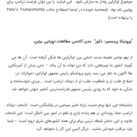
موضوع اوکراین وادار به سازش شود . این فرایند را می توان فرصت ترامپ برای
پوتین نام نهاد. (مصاحبه شونده در اینجا اصطلاح جالب Putin’s Trumportunity
را برنهاده است).
"ورونیکا پریسمیر- تکوز" مدیر آکادمی مطالعات اروپایی برلین
از نهم نوامبر لطیفه جدید تلخی بین اوکراینی ها شکل گرفته است. آن ها می
گویند کشور ما چیزهایی دارد که می تواند به آن ببالد – حتی بیش از آمریکایی
ها! اکنون به نظر می رسد پترو پروشنکو رئیس جمهور اوکراین دموکرات تر،
اصلاح طلب تر و شفافیت طلب تر از دونالد ترامپ است _ مردی خودساخته و
متکی به خود که به زودی رئیس جمهور قدرتمندترین کشور جهان خواهد شد .
متاسفانه این تنها پیامِ مثبتِ زلزله اخیر سیاسی در واشنگتن است. انتخاب دونالد
ترامپ عملا رویدادی بر هم زننده بازی و نظم در امور بین الملل است. این انتخاب
علاوه بر این حامل شفاف ترین پیام برای همه کشورهای شرق اروپا است – شما
باید مراقبِ خودتان باشید ، دیگر کسی این کار را نخواهد کرد.