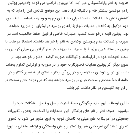
هرچند به نظر پارادکسیکال می آید، اما پیروزی ترامپ می تواند ولادیمیر پوتین
را در موضعی بیشتر خام و ناشیانه قرار دهد. این موضع شانس این را دارد که به
کاهش تنش ها با ایالات متحده برای حفظ این چهره و وجهه بینجامد . البته این
مهم موکول به کاهش عملیات تجاوزکارانه ی روسیه در اوکراین و سوریه خواهد
بود. پوتین البته درخواست کسب امتیازات خاصی از قبیل حفظ حاکمیت اسد در
سوریه و ضمانت عدم پیوستن اوکراین به ناتو را خواهد داشت. احتمالا موافقت با
چنین خواسته هایی برای کاخ سفید - به ویژه با در نظر گرفتن بی میلی کرملین به
انجام تعهدات خود در قراردادها و توافقات صورت گرفته - دشوار خواهد بود. از
سوی دیگر اگر پوتین عملیات تجاوزکارانه خود را در سوریه و اوکراین تداوم بخشد
به معنای نوعی توهین به ترامپ و در پی آن وادار ساختن او به تغییر گفتار و در
ادامه اتخاذ موضعی سخت در برابر روسیه خواهد بود که می تواند حتی سخت تر
از آن چه کلینتون در نظر داشت نیز باشد .
با این اوصاف، اروپا باید چگونگی حفظ امنیت و حل و فصل مشکلات خود را
بیاموزد . صرف نظر از نام های برندگان این انتخابات یا انتخابات بعدی ، تغییرات
جمعیتی در آمریکا به طور عینی به کاهش توجه به اروپا منجر می شود به نحوی
که رای دهندگان امریکایی هر روز کمتر از پیش وابستگی و ارتباط عاطفی با اروپا