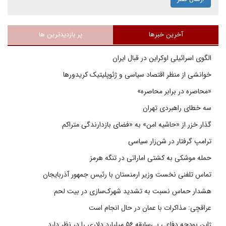
آخرین خبرها
پر بازدیدترین ها
الگوی اسرائیلی اوکراین در قبال ایران
خوانشی از منظر اقتصاد سیاسی و ژئوپلیتیک کریدورها
«محاصره در برابر محاصره»
سه خطای راهبردی تهران
گذار خزر از «حاشیه امن» به «فضای بازدارندگی متراکم
ترامپ گرفتار در شن‌زار سیاسی
حمله موشکی به کشتی اماراتی در تنگه هرمز
تماس تلفنی نخست وزیر ارمنستان با رئیس جمهور آذربایجان
هشدار حماس نسبت به تشدید شهرک‌سازی در بیت‌ لحم
عراقچی: مذاکرات با عمان در حال انجام است
ژاپن بودجه دفاعی بی‌سابقه ۵۶ میلیارد دلاری را در نظر دارد