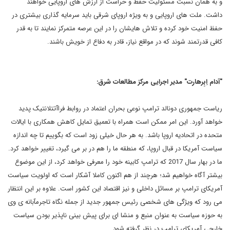
و به همان نسبت مسئولیت حفظ و حراست از ارزش های اروپایی خواهند
داشت. ملت های اروپایی و به ویژه اروپای شرقی باید سرمایه گذاری بیشتری در
حفظ امنیت خود کرده و تلاش هایشان را در این عرصه متمرکز نمایند تا به قدر
کافی قدرتمند شوند که در مواقع نیاز، قادر به دفاع از خویش باشند.
"آدام اِبِرهارت" مدیر اجرایی مرکز مطالعات شرق:
ریاست جمهوری دونالد ترامپ نوعی بحران اعتماد در روابط فراآتتلانتیک پدید
خواهد آورد. این امر ممکن است همراه با تعمیق تمایل کاهش همکاری با ایالات
متحده در اتحادیه اروپا باشد. به هر حال خیلی زود است که بگوییم تا چه اندازه
سیاست آمریکا در قبال اروپا، که منطقه ما را هم در بر می گیرد، تغییر خواهد کرد.
ما در بهار سال 2017 که ترامپ کابینه خود را معرفی خواهد کرد، از این موضوع
بیشتر آگاه خواهیم شد؛ هرچند از هم اکنون کاملا آشکار است که اولویت سیاست
آمریکای ترامپ بر مسائل داخلی و نیز اقتصاد این کشور است. علاوه بر این انتظار
می رود که ویژگی های شخصی رئیس جمهور جدید از جمله نگاه تاجرمآبانه ی وی
به حوزه سیاست به عنوان منبع و منشا ای برای پیش بینی ناپذیر بودن سیاست
خارجی آمریکای ترامپ در نظر گرفته شود .