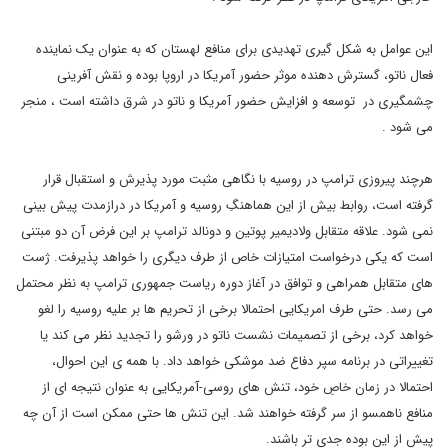
این عوامل به شکل گیری تهدیدی برای منافع لهستان که به عنوان یک نماینده
فعال ناتو، گسترش دهنده موثر حضور آمریکا در اروپا بوده و نقش آفرینی
چشمگیری در توسعه و افزایش حضور آمریکا و ناتو در شرق داشته است ، منجر
می شود .
هرچند پیروزی ترامپ در روسیه با نگاهی مثبت مورد پذیرش و استقبال قرار
گرفته است، روابط بیش از این هماهنگِ روسیه و آمریکا در درازمدت پیش بینی
نمی شود. علاقه متقابل ولادیمیر پوتین و دونالد ترامپ بر این فرض آن دو مبتنی
است که یکی درخواست امتیازات خاص از طرف دیگری را خواهد پذیرفت. ژست
های متقابل همراهی و توافق در آغاز دوره ریاست جمهوری ترامپ به نظر محتمل
می رسد. حتی طرف امریکایی احتمالا برخی از تحریم ها بر علیه روسیه را لغو
خواهد کرد، برخی از تصمیمات نشست ناتو در ورشو را تجدید نظر می کند یا
تغییراتی در برنامه سپر دفاع ضد موشکی خواهد داد. با همه ی این احوال،
احتمالا در زمان خاصِ خود، تنش های روسی-آمریکایی به عنوان نتیجه ای از
منافع ناهمسو از سر گرفته خواهند شد. این تنش ها حتی ممکن است از آن چه
پیش از این بوده جدی تر باشند.