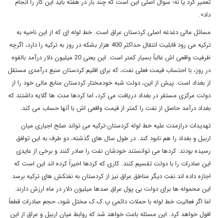
تعمیر کرد یا نه؛ سوال اصلی این است که چند بار در هفته باید این کار را انجام
داد».
مسائل مالی دغدغه اصلی کردستان عراق است. خط لوله ای که از این ناحیه به
ترکیه می رود قابلیت انتقال حداکثر 400 هزار بشکه در روز به ترکیه را دارد، اگرچه
ظرفیت واقعی اش غالباً بسیار کمتر است. این یعنی 20 میلیون دلار درآمد بالقوه
در روز، با احتساب قیمت فعلی نفت، که برای اقلیم کردستان منبع درآمدی مستقل
از بغداد است. پیش از این، دولت شبه خودمختار کردستان منابع مالی خود را از
دولت مرکزی مستقر در بغداد دریافت می کرد، اما کردها مدت ها گلایه داشتند که
بغداد درآمد حاصل از نفت را کمتر از قیمت واقعی اش با آنها حساب می کند.
تهدیدات درازمدت علیه خط لوله کردستان-ترکیه می تواند صلح اجباری میان
اربیل و بغداد را هم نابود کند. در طول سال های گذشته، دو طرف به این توافق
رسیده بودند: کردها می توانستند خودشان نفت را صادر کنند و برخی از عایدی
این صادرات را با دولت تقسیم کنند. کاری که کردها اخیراً کرده اند این است که
اجازه داده اند نفت دیگر مناطق عراق نیز از کردستان به نفتکش های ترکیه برسد.
این محموله ها برای دولت بی پول عراق صدها میلیون دلار در ماه ارزش دارند.
اما اگر فعالیت خط لوله با حملات دائمی پ.ک.ک مختل شود، حجم صادرات قطعاً
افول خواهد کرد. این مسئله باعث خواهد شد که روابط میان اربیل و عراق از این