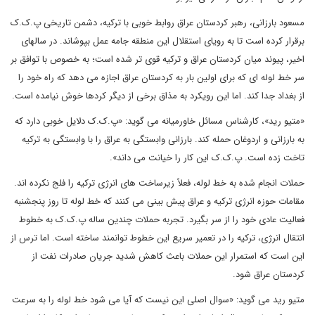
مسعود بارزانی، رهبر کردستان عراق روابط خوبی با ترکیه، دشمن تاریخی پ.ک.ک
برقرار کرده است تا به رویای استقلال این منطقه جامه عمل بپوشاند. در سالهای
اخیر، پیوند میان کردستان عراق و ترکیه قوی تر شده است؛ به خصوص با توافق بر
سر خط لوله ای که برای اولین بار به کردستان عراق اجازه می دهد که راه خود را
از بغداد جدا کند. اما این رویکرد به مذاق برخی از دیگر کردها خوش نیامده است.
«متیو رید»، کارشناس مسائل خاورمیانه می گوید: «پ.ک.ک دلایل خوبی دارد که
به بارزانی و اردوغان حمله کند. بارزانی وابستگی به عراق را با وابستگی به ترکیه
تاخت زده است. پ.ک.ک این کار را خیانت می داند».
حملات انجام شده به خط لوله، فعلاً زیرساخت های انرژی ترکیه را فلج نکرده اند.
مقامات حوزه انرژی ترکیه و عراق پیش بینی می کنند که خط لوله تا روز پنجشنبه
فعالیت عادی خود را از سر بگیرد. تجربه حملات چندین ساله پ.ک.ک به خطوط
انتقال انرژی، ترکیه را در تعمیر سریع این خطوط توانمند ساخته است. اما ترس از
این است که استمرار این حملات باعث کاهش شدید جریان صادرات نفت از
کردستان عراق شود.
متیو رید می گوید: «سوال اصلی این نیست که آیا می شود خط لوله را به سرعت