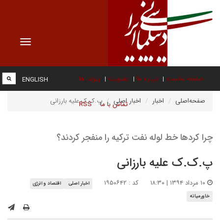
Toggle
vigation
صفحه نخست
درباره ما
عضویت
پیوند ها
ENGLISH
صفحه‌اصلی
اخبار
اخبار اصلی
پ.ک.ک علیه بارزانی
تماس با ما
RSS
چرا کردها خط لوله نفت ترکیه را منفجر کردند؟
پ.ک.ک علیه بارزانی
۱۰ مرداد ۱۳۹۴ | ۱۸:۳۰
کد : ۱۹۵۰۶۴۲
اخبار اصلی
اقتصاد و انرژی
خاورمیانه