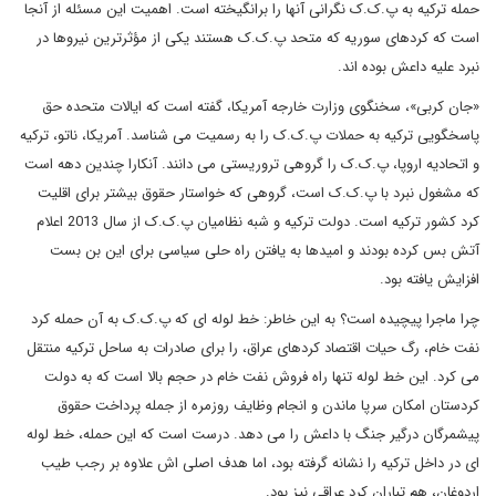
حمله ترکیه به پ.ک.ک نگرانی آنها را برانگیخته است. اهمیت این مسئله از آنجا
است که کردهای سوریه که متحد پ.ک.ک هستند یکی از مؤثرترین نیروها در
نبرد علیه داعش بوده اند.
«جان کربی»، سخنگوی وزارت خارجه آمریکا، گفته است که ایالات متحده حق
پاسخگویی ترکیه به حملات پ.ک.ک را به رسمیت می شناسد. آمریکا، ناتو، ترکیه
و اتحادیه اروپا، پ.ک.ک را گروهی تروریستی می دانند. آنکارا چندین دهه است
که مشغول نبرد با پ.ک.ک است، گروهی که خواستار حقوق بیشتر برای اقلیت
کرد کشور ترکیه است. دولت ترکیه و شبه نظامیان پ.ک.ک از سال 2013 اعلام
آتش بس کرده بودند و امیدها به یافتن راه حلی سیاسی برای این بن بست
افزایش یافته بود.
چرا ماجرا پیچیده است؟ به این خاطر: خط لوله ای که پ.ک.ک به آن حمله کرد
نفت خام، رگ حیات اقتصاد کردهای عراق، را برای صادرات به ساحل ترکیه منتقل
می کرد. این خط لوله تنها راه فروش نفت خام در حجم بالا است که به دولت
کردستان امکان سرپا ماندن و انجام وظایف روزمره از جمله پرداخت حقوق
پیشمرگان درگیر جنگ با داعش را می دهد. درست است که این حمله، خط لوله
ای در داخل ترکیه را نشانه گرفته بود، اما هدف اصلی اش علاوه بر رجب طیب
اردوغان، هم تباران کرد عراقی نیز بود.