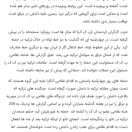
شدت آشفته و پیچیده است. این روابط پیچیده در روزهای اخیر بدتر هم شده
است و ممکن است برای گروهی که درگیر نبرد زمینی علیه داعش در عراق است
عواقب بسیار بدی داشته باشد.
حزب کارگران کردستان (پ.ک.ک) که سال ها است رویکرد مسلحانه را در پیش
گرفته است، در چهارشنبه ای که گذشت به دو خط لوله در خاک ترکیه در حمله
کرد. یکی از این خطوط لوله، خط انتقال گاز از ایران بود، و دیگری خط صادرات
نفت که از شمال عراق به سواحل ترکیه می رسد. طبق گزارش ها، شاخه نظامی
پ.ک.ک مسئولیت این حمله را به عهده گرفته است. مقامات ترکیه نیز پ.ک.ک را
مسئول این حملات خوانده اند، حملاتی که پیش از نیز سابقه داشته است.
حمله های روز چهارشنبه پاسخی به اقدام نظامی آنکارا علیه این گروه هستند که
تحت عنوان مقابله ترکیه با داعش صورت گرفته است. جنگنده های ترکیه که
بالاخره داعش را مورد هدف قرار داده اند، اردوگاه های نظامی پ.ک.ک در سوریه
و عراق را نیز در هفته گذشته بمباران کرده و بر اساس گزارش ها نزدیک به 200
شبه نظامی عضو پ.ک.ک را کشته اند. حمله به شورشیان کرد خشم متحدان
ترکیه در ناتو را برانگیخته است. اعضای ناتو از اینکه ترکیه بعد از ماه ها انفعال
دست به اقدام نظامی برای عقب راندن داعش زده است خوشحال هستند، اما