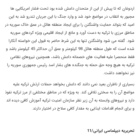
اردوغان که تا پیش از این از متحدان داعش شده بود تحت فشار امریکایی ها
مجبور به انقلاب در مواضع خود شد و وارد جنگ با این جریان تندرو شد به این
امید که بتواند حمایت واشنگتن را برای ایجاد منطقه هائل در عمق خاک سوریه در
مناطق مرزی با ترکیه به دست آورد و مانع از ایجاد اقلیمی ویژه کردهای سوریه
شود. گفته می شود واشنگتن تنها به این شرط حاضر به قبول این خواسته آنکارا
شده است که طول منطقه هائل 98 کیلومتر و عمق آن حداکثر 45 کیلومتر باشد و
فقط منحصرا علیه فعالیت های خصمانه داعش باشد، همچنین نیروهای نظامی
ترکیه به هیچ وجه حق حمله به جنگنده های بشار اسد رئیس جمهوری سوریه را
نیز نخواهند داشت.
بسیاری از ناظران بعید نمی دانند که داعش بخواهد حملات ارتش ترکیه علیه
مواضع آن را به سختی تلافی کند. به ویژه که در مناطق مختلفی از مرز ترکیه نفوذ
دارد و نیروهای وابسته به آن زیر نظر سازمان امنیت ترکیه آموزش کافی دیده اند
و برای انجام اقدامات ایذایی به مقدار کافی سلاح در اختیار دارند.
تحریریه دیپلماسی ایرانی/11