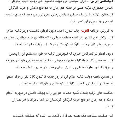
دیپلماسی ایرانی:
ناظران سیاسی می گویند تصمیم اخیر رجب طیب اردوغان،
رئیس جمهوری ترکیه مبنی بر حمله هم زمان به مواضع داعش و حزب کارگران
کردستان، ترکیه را در برابر جنگی غیرقابل پیش بینی قرار می دهد که هیچ نتیجه
ای نمی توان برای آن تصور کرد.
به گزارش روزنامه
العرب
، چاپ لندن، احمد داوود اوغلو، نخست وزیر ترکیه اعلام
کرد، ارتش این کشور روز شنبه حملات هوایی و توپخانه ای علیه مواضع داعش در
سوریه و شورشیان حزب کارگران کردستان در شمال عراق انجام داده است.
داوود اوغلو در کنفرانس خبری که تلویزیون ترکیه به طور مستقیم آن را پخش
کرد، همچنین گفت: «آنکارا دستورات یورشی به تیپ سوم نظامی خود در سوریه
و عراق داده و عملیات هوایی و زمینی جاری فعلی در همین راستا است.»
در همین رابطه دولت ترکیه اعلام کرد از روز جمعه تا کنون 590 نفر از افراد متهم
به همکاری با داعش یا حزب کارگران کردستان را بازداشت کرده است.
جنگنده های ترکیه بامداد شنبه حملات هوایی را به پایگاه داعش در سوریه انجام
دادند و هم زمان مواضع حزب کارگران کردستان در شمال عراق را نیز بمباران
کردند.
این عملیات متفاوت یک هفته بعد از آن انجام می شود که عملیات خشونت