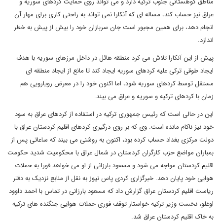
مناطق کوهستانی جنوب ترکیه دارد و می تواند روی حمایت کردهای سوریه و
عراق نیز حساب کند، مساله ای که آنکارا نمی تواند به راحتی کاری برای مهار آن
انجام دهد، برای همین مجبور است جان سربازان خود را بیش از پیش به خطر
اندازد.
پیش از این آنکارا تلاش می کرد منطقه هائل در داخل مرزهای سوریه با هدف
ایجاد طوقی ترکی علیه کردهای سوریه ایجاد کند تا مانع از ایجاد منطقه ای
مستقل توسط کردهای سوریه شود، اما اکنون خود را در معرض رویارویی هم
زمان با کردهای ترکیه و سوریه و عراق می بیند.
این در حالی است که رئیس جمهوری ترکیه در استفاده از کردهای عراق به سود
خود نیز ناکام مانده است. وی که بر روی درگیری کردهای اقلیم کردستان عراق با
دولت مرکزی بغداد حساب کرده بود، اکنون به روشنی می بیند که ساعاتی پس از
بمباران مواضع حزب کارگران کردستان در شمال عراق با محکومیت شدید حکومت
اقلیم کردستان مواجه می شود و مسعود بارزانی از او می خواهد فورا به حملات
هوایی خود پایان دهد. خبرگزاری کردی پاس نیوز به نقل از منابع نزدیک به دفتر
ریاست اقلیم کردستان عراق گزارش داد که مسعود بارزانی در تماس با احمد داوود
اوغلو، نخست وزیر ترکیه خواستار توقف فوری حملات هوایی جنگنده های ترکیه
به خاک اقلیم کردستان عراق شد.