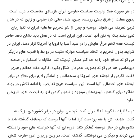
پس می بینیم این دو مسیر مکمل هم هستند.
در هر صورت فعلا اولویت سیاست خارجی ایران بازسازی مناسبات با غرب است
بدون غفلت از شرق یعنی روسیه، چین، هند، حتی کره جنوبی و ژاپن که در مُدل
غربی تعریف می شوند. روسیه و چین از لغو تحریم ها علیه ایران نه تنها زیان
نمی بینند بلکه به نفع آنها است. این ایران است که در عمل باید نشان دهد حاضر
نیست همه تخم مرغ هایش را در سبد آسیا یا اروپا یا آمریکا قرار دهد. ایران در
شرایط بدون تحریم با اتخاذ سیاست موازنه مثبت در روابط با قدرت های بازیگر
می تواند منافع خود را به حداکثر ممکن نزدیک کند. مقابله با استکبار در صحنه
دیپلماسی هم می تواند بصورت همزمان شکل بگیرد. تاکید مقام معظم رهبری
غفلت نکردن از توطئه های آمریکا و متحدانش و آمادگی لازم برای دفاع در برابر
توطئه های احتمالی آنها است. این سیاست هیچ تعارضی با ادامه تلاش در روند
مذاکره برای کاهش تهدیدهای موجود و تبدیل کردن آنها به فرصت های تاریخی
ندارد.
در مذاکرات با گروه 1+5 ایران ثابت کرد می توان در برابر کشورهای بزرگ نه
گفت، هزینه اش را هم پرداخت کرد اما به آنها آموخت که برخلاف گذشته باید با
کشورهای در حال توسعه گفتگو کنند. دوره ای که آنها خواسته های خود را دیکته
می کردند و دیگران می نوشتند، گذشته است. در وین وزیران امور خارجه شش