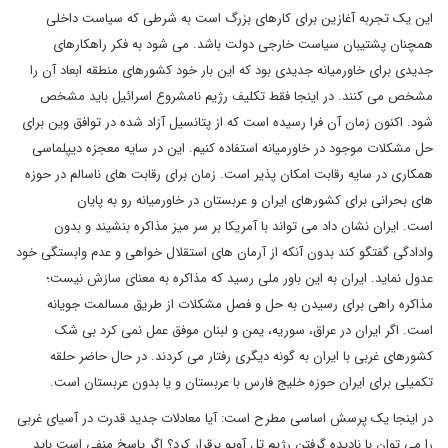
این یک تجربه آغازین برای کارهای بزرگ است به شرطی که سیاست داخلی
همچنان پشتیبان سیاست خارجی دولت باشد. می شود به فکر راهکارهای
جدیدی برای خاورمیانه جدیدی بود که این بار خود کشورهای منطقه ابعاد آن را
مشخص می کنند. در اینجا فقط تکلیف رژیم نامشروع اسرائیل باید مشخص
شود. اکنون زمان آن فرا رسیده است که از پتانسیل آزاد شده در توافق وین برای
حل مشکلات موجود در خاورمیانه استفاده کنیم. این در سایه معجزه دیپلماسی
همکاری در سایه رقابت امکان پذیر است. زمان برای رقابت های ناسالم در حوزه
های بحرانی برای کشورهای ایران و عربستان در خاورمیانه رو به پایان
است. ایران نشان داد می تواند با آمریکا بر سر میز مذاکره بنشیند و بدون
وادادگی گفتگو کند بدون آنکه از آرمان های استقلال خواهی و عدم وابستگی خود
عدول نماید. ایران به این باور ملی رسید که مذاکره به معنای سازش نیست؛
مذاکره راهی برای رسیدن به حل و فصل مشکلات از طریق مسالمت جویانه
است. اگر ایران در عراق، سوریه، یمن و لبنان موفق عمل نمی کرد بی شک
کشورهای غربی با ایران به گونه دیگری رفتار می کردند. در حال حاضر حلقه
تکمیلی برای ایران حوزه خلیج فارس با عربستان و یا بدون عربستان است.
در اینجا یک پرسش اساسی مطرح است: آیا معادلات جدید قدرت در آسیای غربی
را می توان با نادیده گرفتن رژیم تل آویو برقرار کرد؟ اگر پاسخ منفی است باید