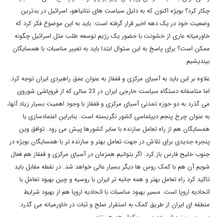
چکار کرد؟ بویژه اکنون که به دلیل سیاست های نتانیاهو، اسرائیل در بدترین
وضعیت خود در یک دهه اخیر قرار گرفته است. باید به این موضوع فکر کرد که
خاورمیانه عاری از خشونت با حضور یک رژیم توسعه طلب مثل اسرائیل چگونه
ممکن است؟ برای پاسخ به این سئوال ابتدا باید به تغییر مناسبات با همسایگان
بیندیشیم.
علاوه بر این باید به آسیای مرکزی و قفقاز به عنوان عمق راهبردی ایران توجه کرد.
اما متاسفانه دستگاه سیاست خارجی ایران در 23 سالی که از فروپاشی شوروی
می گذرد به دو حوزه تمدنی آسیای مرکزی و قفقاز با وجود اهمیت بسیار زیاد آنها،
به عنوان چرخ پنجم دیپلماسی کشور نگریسته است. بنابراین اعتمادسازی با
همسایگان هم از راه تعامل سازنده با سایر کشورها پیش می رود. توافق وین
پنجره جدیدی برای تلاش در جهت تعامل بهتر و سازنده تر با همسایگان بویژه در
جنوب خلیج فارس باز کرد. اگر بتوانیم همزمان در آسیای مرکزی و قفقاز هم فعال
شویم آن هم با کمک روس ها دیگر بسیار عالی خواهد شد. در نقطه مقابل باید
تاکید کرد راه تعامل بهتر و همه جانبه تر ایران با روسیه و چین بهبود تعامل با
اتحادیه اروپا است. مسیر بهبود مناسبات با اتحادیه اروپا هم از بهبود شرایط
منطقه ای ایران از طریق کمک به استقرار صلح و ثبات در خاورمیانه می گذرد.