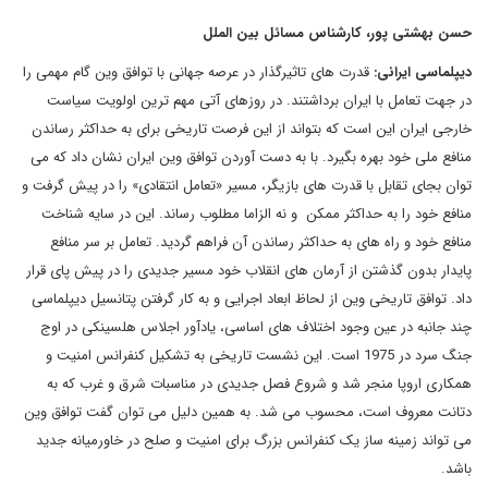
حسن بهشتی پور، کارشناس مسائل بین الملل
دیپلماسی ایرانی:
قدرت های تاثیرگذار در عرصه جهانی با توافق وین گام مهمی را
در جهت تعامل با ایران برداشتند. در روزهای آتی مهم ترین اولویت سیاست
خارجی ایران این است که بتواند از این فرصت تاریخی برای به حداکثر رساندن
منافع ملی خود بهره بگیرد. با به دست آوردن توافق وین ایران نشان داد که می
توان بجای تقابل با قدرت های بازیگر، مسیر «تعامل انتقادی» را در پیش گرفت و
منافع خود را به حداکثر ممکن و نه الزاما مطلوب رساند. این در سایه شناخت
منافع خود و راه های به حداکثر رساندن آن فراهم گردید. تعامل بر سر منافع
پایدار بدون گذشتن از آرمان های انقلاب خود مسیر جدیدی را در پیش پای قرار
داد. توافق تاریخی وین از لحاظ ابعاد اجرایی و به کار گرفتن پتانسیل دیپلماسی
چند جانبه در عین وجود اختلاف های اساسی، یادآور اجلاس هلسینکی در اوج
جنگ سرد در 1975 است. این نشست تاریخی به تشکیل کنفرانس امنیت و
همکاری اروپا منجر شد و شروع فصل جدیدی در مناسبات شرق و غرب که به
دتانت معروف است، محسوب می شد. به همین دلیل می توان گفت توافق وین
می تواند زمینه ساز یک کنفرانس بزرگ برای امنیت و صلح در خاورمیانه جدید
باشد.