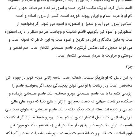
قاسم دنبال کرد. او یک مکتب فکری ست و امروز در تمام سرحدات حهان اسلام،
نام او با عزت اسلام و ایران پیوند خورده است. کسی از درون اسلام و امت
اسلامی بیرون می آید و سمبل و اسطوره و اسوه می شود. اگر بخواهیم از
اسطورگی و اسوه گی بگوییم، قاسم شانیت و وجاهت هر دو منظر را دارد. اسطوره
ست به دلیل ماندگاری اش در تاریخ و اسوه ست به این خاطر که نمونه است و
می تواند سمبل باشد. عکس گرفتن با قاسم سلیمانی افتخار است. هم نفسی و
دوستی و مراودت با سردار سلیمانی افتخار است.
چرا؟
به این دلیل که او بازیگر نیست. شفاف است. قاسم زلالی مردم کویر در چهره اش
مشخص است ودر رفاقت با او نمی توان پیچیدگی دید. اگر بخواهیم قاسم را
ارزیابی کنیم ما با سه قاسم سلیمانی روبرو هستیم. یک قاسم سلیمانی رزمنده و
جنگنده در قامت جهانی که دست بسیاری از ژنرال های دنیا که دوره های عالی
نظامی را دیده اند بسته است. دیگر اینکه با یک قاسم سلیمانی به عنوان نماد ملی
ایرانی-اسلامی که سمبل افتخار دنیای اسلام است، روبرو هستیم. و دیگر اینکه یک
قاسم به عنوان یک دوست و رفیق داریم که در این زمینه هم مانند دو مورد قبل
فوق العاده ست. قاسم رودخانهٔ فضیلت نیست، سرچشمه فضیلت است و آنجا که