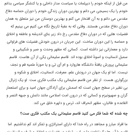
من قبل از اینکه خودم را دیپلمات یا سیاست مدار داخلی و یا کنشگر سیاسی بدانم
خودم را یک بسیجی می دانم و بهترین دوران زندگی خودم را دوران حماسه دفاع
مقدس می دانم و به آن افتخار می کنم و بهترین دوستان من نیز متعلق به همان
دوران دفاع مقدس هستند. وقتی که به عقبهٔ تاریخ نگاه می کنیم می بینیم که
فضیلت هایی که در دوران دفاع مقدس رخ داد زیر بنای اندیشه و عاطفه و اخلاق
و حماسه را این دوران ساخت. این جریان در درون خودش فضیلت های فراوانی
دارد و معمارانی نیز داشته است. کسانی که مظهر وحدت و صبر و شکیبایی و
سمبل انسانیت و اسوهٔ اخلاق بوده اند. قاسم سلیمانی یکی از آن هاست. قاسم
سلیمانی پرورش یافتهٔ دانشگاه هاروارد و ام آی تی و یا حوزهٔ علمیه قم و نجف
نیست. اما او یک جهان در درونش علم، معرفت، انسانیت، اخلاق و شکوه و
بزرگواری هست. از نظر من قاسم سلیمانی یک مکتب فکری ست. او یک ژنرال
بی نظیر در سطح جهان است که اسمش برای آزادگان جهان امید و برای استعمار
گران و صهیونیزم و کسانی که در درون امت اسلامی مانند داعش و جبهه النصر و
القاعده و طالبان، مظهر انحراف اند، ترس و دلهره خلق می کند.
چه شده که شما فکر می کنید قاسم سلیمانی یک مکتب فکری ست؟
ما افراد مبارز و مجاهد در راه خدا که دارای استراتژی و تفکر اند کم نداشتیم. اما
قاسم با آن ها یک تفاوت دارد. این را باید در فضیلت و اخلاق و شرف و انسانیت