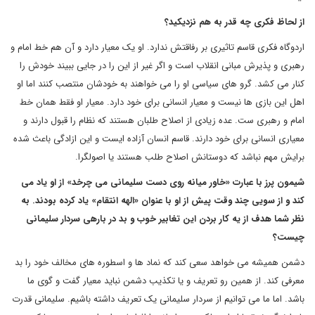
از لحاظ فکری چه قدر به هم نزدیکید؟
اردوگاه فکری قاسم تاثیری بر رفاقتش ندارد. او یک معیار دارد و آن هم خط امام و
رهبری و پذیرش مبانی انقلاب است و اگر غیر از این را در جایی ببیند خودش را
کنار می کشد. گرو های سیاسی او را می خواهند به خودشان منتصب کنند اما او
اهل این بازی ها نیست و معیار انسانی برای خود دارد. معیار او فقط همان خط
امام و رهبری ست. عده زیادی از اصلاح طلبان هستند که نظام را قبول دارند و
معیاری انسانی برای خود دارند. قاسم انسان آزاده ایست و این ازادگی باعث شده
برایش مهم نباشد که دوستانش اصلاح طلب هستند یا اصولگرا.
شیمون پرز با عبارت «خاور میانه روی دست سلیمانی می چرخد» از او یاد می
کند و از سویی چند وقت پیش از او با عنوان «الهه انتقام» یاد کرده بودند. به
نظر شما هدف از یه کار بردن این تغابیر خوب و بد در بارهی سردار سلیمانی
چیست؟
دشمن همیشه می خواهد سعی کند که نماد ها و اسطوره های مخالف خود را بد
معرفی کند. از همین رو تعریف و یا تکذیب دشمن نباید معیار گفت و گوی ما
باشد. اما ما می توانیم از سردار سلیمانی یک تعریف داشته باشیم. سلیمانی قدرت