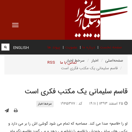
Toggle
vigation
صفحه نخست
درباره ما
عضویت
پیوند ها
ENGLISH
صفحه‌اصلی
اخبار
سرخط اخبار
تماس با ما
RSS
قاسم سلیمانی یک مکتب فکری است
قاسم سلیمانی یک مکتب فکری است
۲۵ اسفند ۱۳۹۳ | ۱۹:۱۱
کد : ۱۹۴۵۳۷۷
سرخط اخبار
او را «قاسم» صدا می کند. مصاحبه که تمام می شود گوشی اش را بر می دارد و
عکس های سلفی خودش با قاسم را نشانم می دهد و می گوید «قاسم نگو ماه