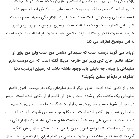
بازدارندگی نه تنها ایران، بلکه جبهه اسلام را افزایش داده است. در هر جا که
دنیای اسلام یک جبهه با کفر و نفاق دارد، سلیمانی و تفکرش آنجا حضور دارد.
قاسم سلیمانی و تفکرش باعث شده است قدرت بازدارندگی جبهه اسلام تقویت
شود. این شعار نیست و یک حقیقت است. رهبری، رییس جمهور، وزیر امور
خارجه به قدرت تفکر او اعتقاد دارند. دشمن هم به قدرت او اعتقاد پیدا کرده است
به این موضوع اعتراف می کند.
اوباما می گوید درست است که سلیمانی دشمن من است ولی من برای او
احترام قائلم. جان کری وزیر امور خارجه آمریکا گفته است که من دوست دارم
سلیمانی را ببینم. چه دلیلی باید وجود داشته باشد که رهبران ابرقدرت دنیا
اینگونه در بارهٔ او سخن بگویند؟
جون او تکثیر شده است. امروز دیگر قاسم سلیمانی یک نفر نیست. امروز قاسم
سلیمانی یک مکتب فکری شده است و هزاران قاسم از او تکثیر شده است. مردم
در ماجرای شیخ حسن جوری در سربداران همه گفتند ما حسن جوری هستیم.
سلیمانی هم امروز تکثیر شده است. امریکا و غرب هم این قدرت را دیده اند. غرب
دیده است که کسی علی رغم همهٔ مخالفت ها و سختی ها، قدرت بازدارندگی به
وجود آورده است. شما وضع امروز ایران را می بینید. شش سال پیش کنگره
آمریکا، لایحهٔ تغییر حاکمیت و قدرت سیاسی در نظام ایران را ارائه می دهد. حال