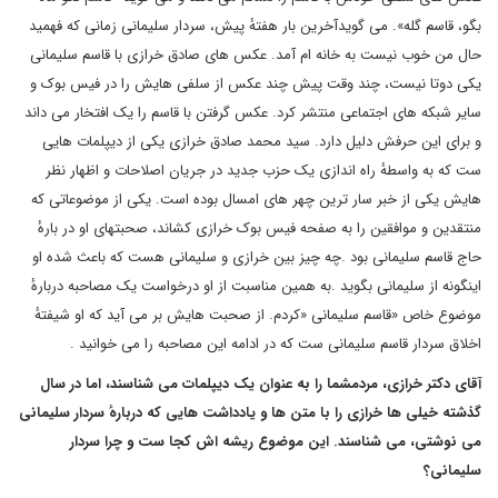
بگو، قاسم گله». می گویدآخرین بار هفتهٔ پیش، سردار سلیمانی زمانی که فهمید
حال من خوب نیست به خانه ام آمد. عکس های صادق خرازی با قاسم سلیمانی
یکی دوتا نیست، چند وقت پیش چند عکس از سلفی هایش را در فیس بوک و
سایر شبکه های اجتماعی منتشر کرد. عکس گرفتن با قاسم را یک افتخار می داند
و برای این حرفش دلیل دارد. سید محمد صادق خرازی یکی از دیپلمات هایی
ست که به واسطهٔ راه اندازی یک حزب جدید در جریان اصلاحات و اظهار نظر
هایش یکی از خبر سار ترین چهر های امسال بوده است. یکی از موضوعاتی که
منتقدین و موافقین را به صفحه فیس بوک خرازی کشاند، صحبتهای او در بارهٔ
حاج قاسم سلیمانی بود
.
چه چیز بین خرازی و سلیمانی هست که باعث شده او
اینگونه از سلیمانی بگوید
.
به همین مناسبت از او درخواست یک مصاحبه دربارهٔ
موضوع خاص «قاسم سلیمانی
»
کردم. از صحبت هایش بر می آید که او شیفتهٔ
اخلاق سردار قاسم سلیمانی ست که در ادامه این مصاحبه را می خوانید
.
آقای دکتر خرازی، مردمشما را به عنوان یک دیپلمات می شناسند، اما در سال
گذشته خیلی ها خرازی را با متن ها و یادداشت هایی که دربارهٔ سردار سلیمانی
می نوشتی، می شناسند. این موضوع ریشه اش کجا ست و چرا سردار
سلیمانی؟