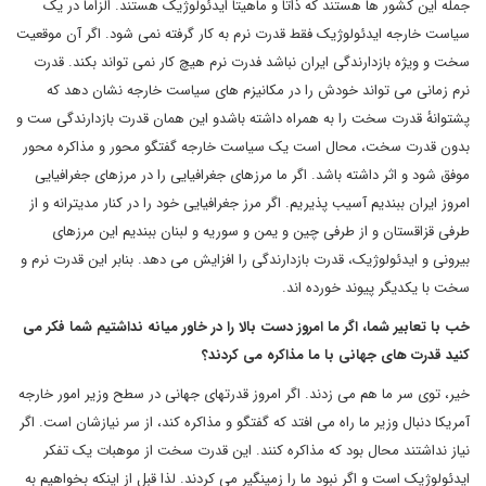
جمله این کشور ها هستند که ذاتا و ماهیتا ایدئولوژیک هستند. الزاما در یک
سیاست خارجه ایدئولوژیک فقط قدرت نرم به کار گرفته نمی شود. اگر آن موقعیت
سخت و ویژه بازدارندگی ایران نباشد فدرت نرم هیچ کار نمی تواند بکند. قدرت
نرم زمانی می تواند خودش را در مکانیزم های سیاست خارجه نشان دهد که
پشتوانهٔ قدرت سخت را به همراه داشته باشدو این همان قدرت بازدارندگی ست و
بدون قدرت سخت، محال است یک سیاست خارجه گفتگو محور و مذاکره محور
موفق شود و اثر داشته باشد. اگر ما مرزهای جغرافیایی را در مرزهای جغرافیایی
امروز ایران ببندیم آسیب پذیریم. اگر مرز جغرافیایی خود را در کنار مدیترانه و از
طرفی قزاقستان و از طرفی چین و یمن و سوریه و لبنان ببندیم این مرزهای
بیرونی و ایدئولوژیک، قدرت بازدارندگی را افزایش می دهد. بنابر این قدرت نرم و
سخت با یکدیگر پیوند خورده اند.
خب با تعابیر شما، اگر ما امروز دست بالا را در خاور میانه نداشتیم شما فکر می
کنید قدرت های جهانی با ما مذاکره می کردند؟
خیر، توی سر ما هم می زدند. اگر امروز قدرتهای جهانی در سطح وزیر امور خارجه
آمریکا دنبال وزیر ما راه می افتد که گفتگو و مذاکره کند، از سر نیازشان است. اگر
نیاز نداشتند محال بود که مذاکره کنند. این قدرت سخت از موهبات یک تفکر
ایدئولوژیک است و اگر نبود ما را زمینگیر می کردند. لذا قبل از اینکه بخواهیم به