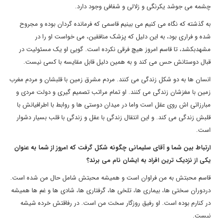
چشمه می جوشد یکرنگی و زلالی و شفافی وجود دارد.
به گذشته که نگاه می کنیم می بینیم قاسمی که فرمانده گردان بوده و مجروح
شده و فراری بود، به این دلیل که پزشک منافقین، می خواست او را در
مشهدبکشد، تا قاسم امروز هیچ فرقی نکرده است. گویی او یک مسئولیت در
قبال دوستانش حس می کند و به همین دلیل قابل مقایسه با کسی نیست.
انسان ها به دو شکل زندگی می کنند. مردم مشرق زمین با قلبشان و مردم مغرب
زمین با مغزشان زندگی می کنند. او تمام مراتب تصمیم گیری و دولت مردی و
مبارزاتی اش روی عقل است واما در میدان دوستی ها و روابط با اطرافیانش با
قلبش زندگی می کند. و این انتقال زندگی با عقل و زندگی با قلب بسیار دشوار
است.
ارتباط بین شما و آقای سلیمانی چگونه شکل گرفت که امروز از شما به عنوان
یکی از نزدیک ترین افراد به ایشان نام می برند؟
قاسم محبتش به من فراوان است و همیشه محبتش شامل حال من شده است.
دردوران سختی ها، بیماری ها، تلخی ها، گرفتاری ها، شادی ها و غم ها همیشه
در کنارم بوده است. او رفیق روزگار سخت من است. در رفاقتش خرده شیشه
نیست.