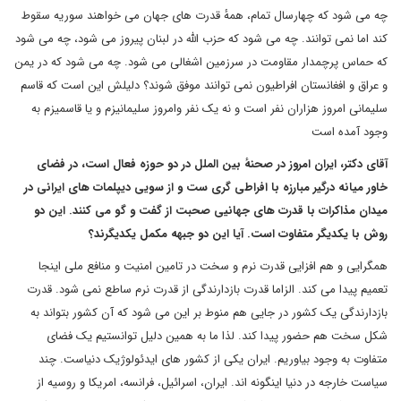
چه می شود که چهارسال تمام، همهٔ قدرت های جهان می خواهند سوریه سقوط
کند اما نمی توانند. چه می شود که حزب الله در لبنان پیروز می شود، چه می شود
که حماس پرچمدار مقاومت در سرزمین اشغالی می شود. چه می شود که در یمن
و عراق و افغانستان افراطیون نمی توانند موفق شوند؟ دلیلش این است که قاسم
سلیمانی امروز هزاران نفر است و نه یک نفر وامروز سلیمانیزم و یا قاسمیزم به
وجود آمده است
آقای دکتر، ایران امروز در صحنهٔ بین الملل در دو حوزه فعال است، در فضای
خاور میانه درگیر مبارزه با افراطی گری ست و از سویی دیپلمات های ایرانی در
میدان مذاکرات با قدرت های جهانیی صحبت از گفت و گو می کنند. این دو
روش با یکدیگر متفاوت است. آیا این دو جبهه مکمل یکدیگرند؟
همگرایی و هم افزایی قدرت نرم و سخت در تامین امنیت و منافع ملی اینجا
تعمیم پیدا می کند. الزاما قدرت بازدارندگی از قدرت نرم ساطع نمی شود. قدرت
بازدارندگی یک کشور در جایی هم منوط بر این می شود که آن کشور بتواند به
شکل سخت هم حضور پیدا کند. لذا ما به همین دلیل توانستیم یک فضای
متفاوت به وجود بیاوریم. ایران یکی از کشور های ایدئولوژیک دنیاست. چند
سیاست خارجه در دنیا اینگونه اند. ایران، اسرائیل، فرانسه، امریکا و روسیه از