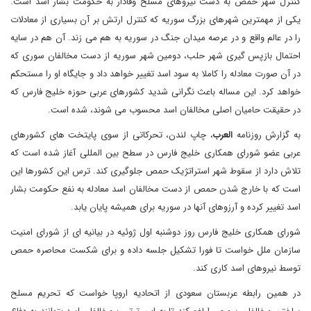
کنترل شهر حمص به دست نیروهای مسلح وفادار به حکومت بشار اسد است.
یکی از مهمترین شهرهای بزرگ سوریه که کنترل ارتش بر آن بسیاری از معادلات
را در عالم واقع و در عرصه میدان جنگ در سوریه به هم می زند. آن هم در سایه
احتمال بازپس گیری شهر حلب، دومین شهر سوریه از دست مخالفان سوری که
در آن صورت معادله را کاملا به سود اسد تغییر خواهد داد و جایگاه او را مستحکم
خواهد کرد. این مساله باعث نگرانی شدید کشورهای عربی حوزه خلیج فارس که
در حقیقت حامیان اصلی مخالفان اسد محسوب می شوند، شده است.
به گزارش روزنامه
العرب
، چاپ لندن، تحرکاتی از سوی پایتخت های کشورهای
عربی عضو شورای همکاری خلیج فارس در سطح بین المللی آغاز شده است که
تلاش دارد از سقوط شهر استراتژیک حمص جلوگیری کند. ترس این کشورها این
است که با خارج شدن حمص از دست مخالفان اسد معادله به نفع حکومت بشار
اسد تغییر کرده و آرزوهای آنها در سوریه برای همیشه پایان یابد.
شورای همکاری خلیج فارس روز دوشنبه اول ژوئیه در بیانیه ای از شورای امنیت
سازمان ملل خواست تا فورا تشکیل جلسه داده و برای شکست محاصره حمص
توسط نیروهای اسد کاری کند.
در همین رابطه عربستان سعودی از اتحادیه اروپا خواست که تحریم مسلح