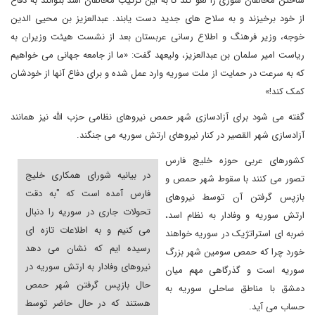
ساختن مخالفان سوری را لغو کند تا به این ترتیب مخالفان اسد بتوانند به دفاع
از خود برخیزند و به سلاح های جدید دست یابند. عبدالعزیز بن محیی الدین
خوجه، وزیر فرهنگ و اطلاع رسانی عربستان بعد از نشست هیئت وزیران به
ریاست امیر سلمان بن عبدالعزیز، ولیعهد گفت: «ما از جامعه جهانی می خواهیم
که به سرعت در حمایت از ملت سوریه وارد عمل شده و برای دفاع آنها از خودشان
کمک کند!»
گفته می شود برای آزادسازی شهر حمص نیروهای نظامی حزب الله نیز همانند
آزادسازی شهر القصیر در کنار نیروهای ارتش سوریه می جنگند.
کشورهای عربی حوزه خلیج فارس
در بیانیه شورای همکاری خلیج
تصور می کنند با سقوط شهر حمص و
فارس آمده است که "به دقت
بازپس گرفتن آن توسط نیروهای
تحولات جاری در سوریه را دنبال
ارتش سوریه و وفادار به نظام اسد،
می کنیم و به اطلاعات تازه ای
ضربه ای استراتژیک در سوریه خواهند
رسیده ایم که نشان می دهد
خورد چرا که حمص سومین شهر بزرگ
نیروهای وفادار به ارتش سوریه در
سوریه است و گذرگاهی مهم میان
حال بازپس گرفتن شهر حمص
دمشق با مناطق ساحلی سوریه به
هستند که در حال حاضر توسط
حساب می آید.