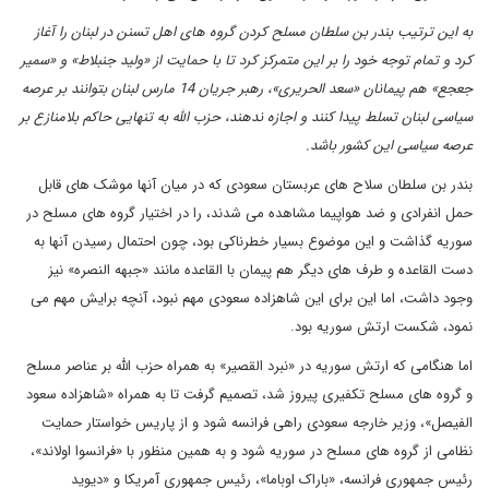
به این ترتیب بندر بن سلطان مسلح کردن گروه های اهل تسنن در لبنان را آغاز
کرد و تمام توجه خود را بر این متمرکز کرد تا با حمایت از «ولید جنبلاط» و «سمیر
جعجع» هم پیمانان «سعد الحریری»، رهبر جریان 14 مارس لبنان بتوانند بر عرصه
سیاسی لبنان تسلط پیدا کنند و اجازه ندهند، حزب الله به تنهایی حاکم بلامنازع بر
عرصه سیاسی این کشور باشد.
بندر بن سلطان سلاح های عربستان سعودی که در میان آنها موشک های قابل
حمل انفرادی و ضد هواپیما مشاهده می شدند، را در اختیار گروه های مسلح در
سوریه گذاشت و این موضوع بسیار خطرناکی بود، چون احتمال رسیدن آنها به
دست القاعده و طرف های دیگر هم پیمان با القاعده مانند «جبهه النصره» نیز
وجود داشت، اما این برای این شاهزاده سعودی مهم نبود، آنچه برایش مهم می
نمود، شکست ارتش سوریه بود.
اما هنگامی که ارتش سوریه در «نبرد القصیر» به همراه حزب الله بر عناصر مسلح
و گروه های مسلح تکفیری پیروز شد، تصمیم گرفت تا به همراه «شاهزاده سعود
الفیصل»، وزیر خارجه سعودی راهی فرانسه شود و از پاریس خواستار حمایت
نظامی از گروه های مسلح در سوریه شود و به همین منظور با «فرانسوا اولاند»،
رئیس جمهوری فرانسه، «باراک اوباما»، رئیس جمهوری آمریکا و «دیوید