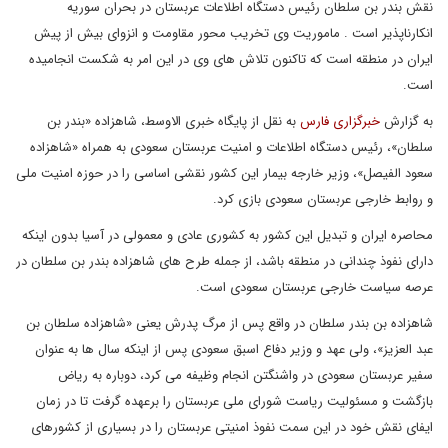
نقش بندر بن سلطان رئیس دستگاه اطلاعات عربستان در بحران سوریه
انکارناپذیر است . ماموریت وی تخریب محور مقاومت و انزوای بیش از پیش
ایران در منطقه است که تاکنون تلاش های وی در این امر به شکست انجامیده
است.
به گزارش
خبرگزاری فارس
به نقل از پایگاه خبری الاوسط، شاهزاده «بندر بن
سلطان»، رئیس دستگاه اطلاعات و امنیت عربستان سعودی به همراه «شاهزاده
سعود الفیصل»، وزیر خارجه بیمار این کشور نقشی اساسی را در حوزه امنیت ملی
و روابط خارجی عربستان سعودی بازی کرد.
محاصره ایران و تبدیل این کشور به کشوری عادی و معمولی در آسیا بدون اینکه
دارای نفوذ چندانی در منطقه باشد، از جمله طرح های شاهزاده بندر بن سلطان در
عرصه سیاست خارجی عربستان سعودی است.
شاهزاده بن بندر سلطان در واقع پس از مرگ پدرش یعنی «شاهزاده سلطان بن
عبد العزیز»، ولی عهد و وزیر دفاع اسبق سعودی پس از اینکه سال ها به عنوان
سفیر عربستان سعودی در واشنگتن انجام وظیفه می کرد، دوباره به ریاض
بازگشت و مسئولیت ریاست شورای ملی عربستان را برعهده گرفت تا در زمان
ایفای نقش خود در این سمت نفوذ امنیتی عربستان را در بسیاری از کشورهای