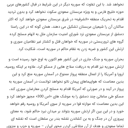
نخواهد شد. با این تفاوت که سوریه دیگر در این شرایط در قبال کشورهای عربی
حوزه خلیج فارس و به ویژه عربستان سعودی سکوت نخواهد کرد و بدون تردید
اقدام به تحریک منطقه «الشرقیه» در شرق عربستان سعودی خواهد کرد که اکثر
ساکنان آن را شیعیان عربستان تشکیل می دهند، همان گونه که در این راستا
دمشق از عربستان سعودی نزد شورای امنیت سازمان ملل به اتهام مسلح کرده
گروه های تروریستی در سوریه که خواهان قتل و کشتار غیر نظامیان سوری و
ارتش این کشور و ضربه زدن به نظام حاکم در سوریه است، شکایت کرد.
بحران سوریه و جنگ جاری در این کشور هم اکنون به اوج خود رسیده است و
ارتش سوریه نیز اقدام به دریافت سلاح هایی از مسکو کرد، علاوه بر اینکه روسیه،
اروپا و آمریکا را از اعمال منطقه پرواز ممنوع در آسمان سوریه منع کرد و این
بدین معناست که هواپیماهای پیمان ناتو نخواهد توانست در آسمان سوریه به
پرواز در آیند و در صورتی که آمریکا اقدام به مسلح کردن معارضان سوری کند،
مسکو طی ساعاتی چند دمشق را به موشک های «اس 300» مجهز خواهد کرد و
این بدین معناست که موازنه قوا در سوریه از سوی آمریکا و روسیه رقم خواهد
خورد و در این بین اگر ارتش سوریه بتواند بر میدان نبرد حاکم شود، به معنای
پیروزی آن در جنگ و به بن کشاندن نقشه بندر بن سلطان است که نقشه ای
تماما سعودی و هدف از آن متلاشی کردن محور ایران – سوریه و حزب و منزوی