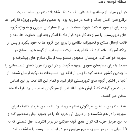
منطقه توسعه دهد.
در این میان از جمله برنامه هایی که مد نظر شاهزاده بندر بن سلطان بود،
برافروختن آتش جنگ و فتنه در سوریه بود، به همین دلیل وقتی پروژه ناآرامی ها
و بحران در سوریه کلید خورد، حمایت مالی از معارضان سوری و به ویژه گروه
های تروریستی را سرلوحه کار خود قرار داد تا اندکی بعد این حمایت ها، بعد و
قالب ارسال سلاح و تجهیزات نظامی را برای این گروه ها به خود بگیرد و پس از
اینکه آمریکا اعلام کرد که اقدام به حمایت تسلیحاتی از گروه های مسلح در
سوریه خواهد کرد، عربستان سعودی مسئولیت ارسال سلاح های پیشرفته و
جدید را برای معارضان سوری برعهده گرفت و در این راه قراردادهای تسلیحاتی را
با چندین کشور منعقد کرد تا پس از آنکه این تسلیحات به ترکیه ارسال شدند، از
آنجا در اختیار گروه های تروریستی قرار گیرد و تمام این اقدامات بر این اساس
صورت می گرفت که گزارش های اطلاعاتی از سرنگونی نظام سوریه ظرف 6 ماه
سخن می گفتند.
هدف بندر بن سلطان سرنگونی نظام سوریه بود، تا به این طریق ائتلاف ایران –
سوریه را در هم شکسته و از طریق آن حزب الله را در جنوب لبنان محصور کند و
به این طریق حزب الله توان هیچ گونه حرکتی در برابر اکثریت اهل تسننی که به
18 میلیون نفر در سوریه و نیم میلیون نفر در لبنان می رسد، را نداشته باشد.