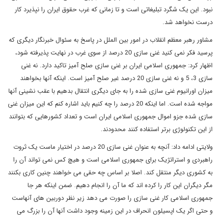
نبود. این یک شگرد تبلیغاتی است و تا زمانی که غرب حقوق ایران را نپذیرد کار
درست نخواهد شد.
مشاور رهبر معظم انقلاب در امور بین الملل در پاسخ به سئوال خبرنگار دیگری که
پرسید فکر نمی کنید غنی سازی 20 درصد از سوی غرب در نهایت پذیرفته شود،
اظهار کرد: جمهوری اسلامی ایران بر غنی سازی صلح آمیز تاکید دارد. نه غنی
سازی 3، 5 و نه غنی سازی 20 درصد غیر صلح آمیز است. اینکه آنها بخواهند
میزان اورانیوم غنی سازی شده را به جای دیگری انتقال بدهیم با عقب نشینی آنها
مواجه شده است. اما اینکه 20 درصد را چه کنیم باید اشاره کنم که این میزان غنی
سازی شده جزو اموال جمهوری اسلامی ایران است و تعداد کشورهایی که بتوانند
از این تکنولوژی برتر استفاده کنند محدودند.
ولایتی ادامه داد: آنچه به عنوان غنی سازی 20 درصد در اختیار ماست یک ثروت
راهبردی و استراتژیک برای جمهوری اسلامی است و هیچ کس نمی تواند آن را
به کشوری دیگر منتقل کند. اصلا بر اساس چه حقی می خواهند چنین کاری بکنند
مگر دیگران این کار را کرده اند که ما آن را انجام دهیم. ضمن اینکه هر جا
جمهوری اسلامی کار غنی سازی را صورت می دهد زیر نظر دوربین های آنهاست
و حتی اگر یک اپسیلون انحراف در این زمینه وجود داشت آنها آن را بزرگ می