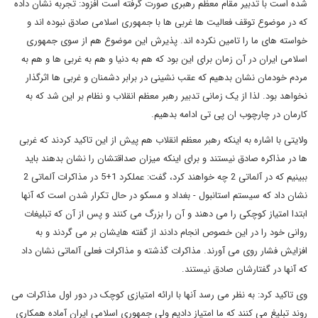
شده است با تدبیر مقام معظم رهبری صورت گرفته است افزود: تجربه نشان داده
که در موضوع توقف فعالیت ها غربی ها با جمهوری اسلامی صادق نبوده اند و
خواسته های ما را تامین نکرده اند. پذیرش این موضوع هم از سوی جمهوری
اسلامی ایران در آن زمان برای این بود که هم به دنیا و هم به غربی ها و هم به
مردم خودمان نشان بدهیم که عقب نشینی در برابر دشمنان و غربی ها اثرگذار
نخواهد بود. لذا از یک زمانی تدبیر رهبر معظم انقلاب و نظام بر این شد که به
کارمان در چارچوب ان پی تی ادامه بدهیم.
ولایتی با اشاره به اینکه رهبر معظم انقلاب هم پیش از این تاکید کردند که غربی
ها در مذاکره صادق نیستند و برای اینکه میزان صداقتشان را نشان بدهند باید
ببینیم که در آلماتی 2 چه خواهند کرد، گفت: عملکرد 1+5 در مذاکرات آلماتی 2
نشان داد که سیستم استانبول - بغداد و مسکو در حال تکرار شدن است که آنها
ابتدا امتیاز کوچکی را می دهند و آن را بزرگ می کنند و پس از آن که تبلیغات
روانی خود را در این خصوص انجام دادند از گفته هایشان بر می گردند و به
افزایش فشار روی می آورند. مذاکرات گذشته و مذاکرات فعلی آلماتی نشان داد
که آنها در گفتارشان صادق نیستند.
وی تاکید کرد: به نظر می رسد آنها با ارائه امتیازی کوچک در دور اول مذاکرات می
روند تبلیغ می کنند که ما امتیاز دادیم ولی جمهوری اسلامی ایران آماده همکاری