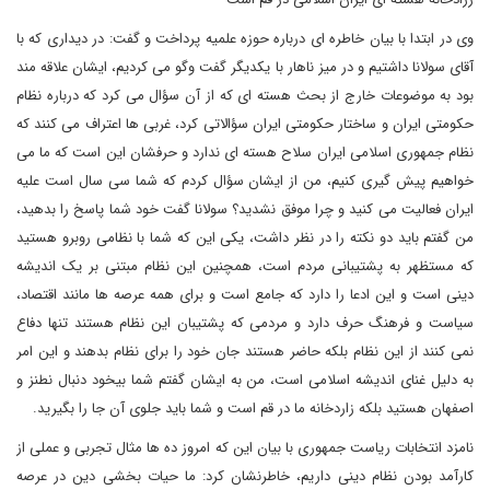
وی در ابتدا با بیان خاطره ای درباره حوزه علمیه پرداخت و گفت: در دیداری که با
آقای سولانا داشتیم و در میز ناهار با یکدیگر گفت وگو می کردیم، ایشان علاقه مند
بود به موضوعات خارج از بحث هسته ای که از آن سؤال می کرد که درباره نظام
حکومتی ایران و ساختار حکومتی ایران سؤالاتی کرد، غربی ها اعتراف می کنند که
نظام جمهوری اسلامی ایران سلاح هسته ای ندارد و حرفشان این است که ما می
خواهیم پیش گیری کنیم، من از ایشان سؤال کردم که شما سی سال است علیه
ایران فعالیت می کنید و چرا موفق نشدید؟ سولانا گفت خود شما پاسخ را بدهید،
من گفتم باید دو نکته را در نظر داشت، یکی این که شما با نظامی روبرو هستید
که مستظهر به پشتیبانی مردم است، همچنین این نظام مبتنی بر یک اندیشه
دینی است و این ادعا را دارد که جامع است و برای همه عرصه ها مانند اقتصاد،
سیاست و فرهنگ حرف دارد و مردمی که پشتیبان این نظام هستند تنها دفاع
نمی کنند از این نظام بلکه حاضر هستند جان خود را برای نظام بدهند و این امر
به دلیل غنای اندیشه اسلامی است، من به ایشان گفتم شما بیخود دنبال نطنز و
اصفهان هستید بلکه زاردخانه ما در قم است و شما باید جلوی آن جا را بگیرید.
نامزد انتخابات ریاست جمهوری با بیان این که امروز ده ها مثال تجربی و عملی از
کارآمد بودن نظام دینی داریم، خاطرنشان کرد: ما حیات بخشی دین در عرصه