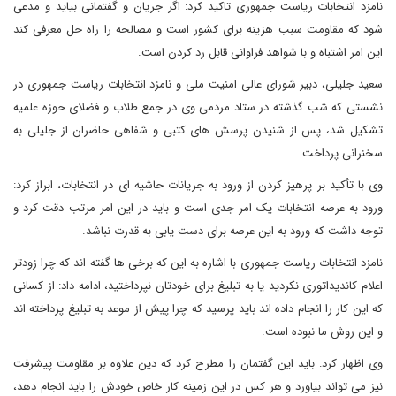
نامزد انتخابات ریاست جمهوری تاکید کرد: اگر جریان و گفتمانی بیاید و مدعی
شود که مقاومت سبب هزینه برای کشور است و مصالحه را راه حل معرفی کند
این امر اشتباه و با شواهد فراوانی قابل رد کردن است.
سعید جلیلی، دبیر شورای عالی امنیت ملی و نامزد انتخابات ریاست جمهوری در
نشستی که شب گذشته در ستاد مردمی وی در جمع طلاب و فضلای حوزه علمیه
تشکیل شد، پس از شنیدن پرسش های کتبی و شفاهی حاضران از جلیلی به
سخنرانی پرداخت.
وی با تأکید بر پرهیز کردن از ورود به جریانات حاشیه ای در انتخابات، ابراز کرد:
ورود به عرصه انتخابات یک امر جدی است و باید در این امر مرتب دقت کرد و
توجه داشت که ورود به این عرصه برای دست یابی به قدرت نباشد.
نامزد انتخابات ریاست جمهوری با اشاره به این که برخی ها گفته اند که چرا زودتر
اعلام کاندیداتوری نکردید یا به تبلیغ برای خودتان نپرداختید، ادامه داد: از کسانی
که این کار را انجام داده اند باید پرسید که چرا پیش از موعد به تبلیغ پرداخته اند
و این روش ما نبوده است.
وی اظهار کرد: باید این گفتمان را مطرح کرد که دین علاوه بر مقاومت پیشرفت
نیز می تواند بیاورد و هر کس در این زمینه کار خاص خودش را باید انجام دهد،