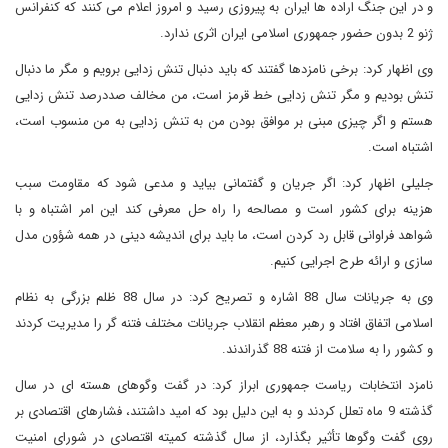
و در این جنگ اراده ها ایران به پیروزی رسید و امروز اعلام می کنند که کنفرانس
ژنو 2 بدون حضور جمهوری اسلامی ایران اثری ندارد.
وی اظهار کرد: برخی نامزدها گفتند که باید دنبال تنش زدایی برویم و مگر ما دنبال
تنش بودیم و مگر تنش زدایی خط قرمز است، من مخالف صددرصد تنش زدایی
هستم و اگر چیزی مبنی بر موافق بودن من به تنش زدایی به من منسوب است،
اشتباه است.
جلیلی اظهار کرد: اگر جریان و گفتمانی بیاید و مدعی شود که مقاومت سبب
هزینه برای کشور است و مصالحه را راه حل معرفی کند این امر اشتباه و با
شواهد فراوانی قابل رد کردن است، ما باید برای اندیشه دینی در همه شؤون مدل
سازی و ارائه طرح اجرایی کنیم.
وی به جریانات سال 88 اشاره و تصریح کرد: در سال 88 ظلم بزرگی به نظام
اسلامی اتفاق افتاد و رهبر معظم انقلاب جریانات مختلف فتنه گر را مدیریت کردند
و کشور را به سلامت از فتنه 88 گذراندند.
نامزد انتخابات ریاست جمهوری ابراز کرد: در گفت وگوهای هسته ای در سال
گذشته 9 ماه تعلل کردند و به این دلیل بود که امید داشتند، فشارهای اقتصادی بر
روی گفت وگوها تأثیر بگذارد، از سال گذشته کمیته اقتصادی در شورای امنیت