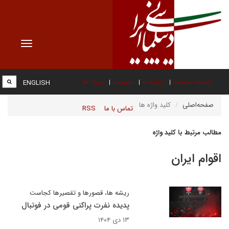
Toggle
vigation
صفحه نخست
درباره ما
عضویت
پیوند ها
ENGLISH
صفحه‌اصلی
کلید واژه ها
تماس با ما
RSS
مطالب مرتبط با کلید واژه
اقوام ایران
ریشه ها، قصورها و تقصیرها کجاست
پدیده نفرت پراکنی قومی در فوتبال
۱۳ دی ۱۴۰۴