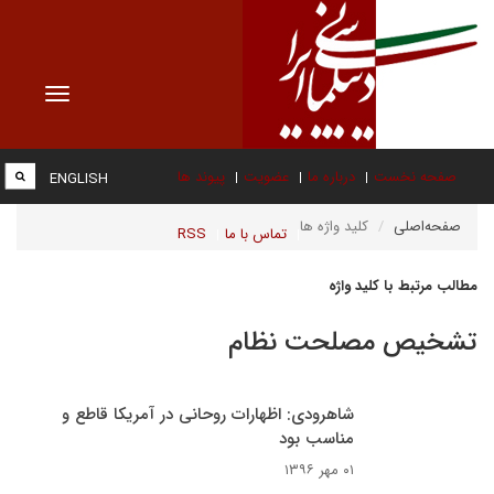
Toggle
vigation
صفحه نخست
درباره ما
عضویت
پیوند ها
ENGLISH
صفحه‌اصلی
کلید واژه ها
تماس با ما
RSS
مطالب مرتبط با کلید واژه
تشخیص مصلحت نظام
شاهرودی: اظهارات روحانی در آمریکا قاطع و
مناسب بود
۰۱ مهر ۱۳۹۶