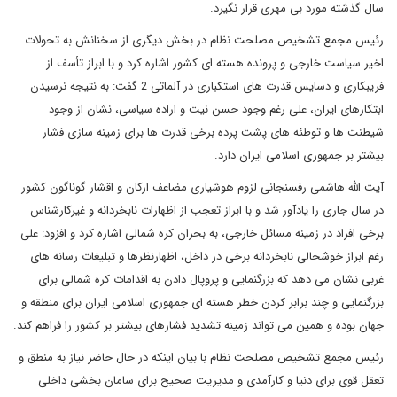
سال گذشته مورد بی مهری قرار نگیرد.
رئیس مجمع تشخیص مصلحت نظام در بخش دیگری از سخنانش به تحولات
اخیر سیاست خارجی و پرونده هسته ای کشور اشاره کرد و با ابراز تأسف از
فریبکاری و دسایس قدرت های استکباری در آلماتی 2 گفت: به نتیجه نرسیدن
ابتکارهای ایران، علی رغم وجود حسن نیت و اراده سیاسی، نشان از وجود
شیطنت ها و توطئه های پشت پرده برخی قدرت ها برای زمینه سازی فشار
بیشتر بر جمهوری اسلامی ایران دارد.
آیت الله هاشمی رفسنجانی لزوم هوشیاری مضاعف ارکان و اقشار گوناگون کشور
در سال جاری را یادآور شد و با ابراز تعجب از اظهارات نابخردانه و غیرکارشناس
برخی افراد در زمینه مسائل خارجی، به بحران کره شمالی اشاره کرد و افزود: علی
رغم ابراز خوشحالی نابخردانه برخی در داخل، اظهارنظرها و تبلیغات رسانه های
غربی نشان می دهد که بزرگنمایی و پروپال دادن به اقدامات کره شمالی برای
بزرگنمایی و چند برابر کردن خطر هسته ای جمهوری اسلامی ایران برای منطقه و
جهان بوده و همین می تواند زمینه تشدید فشارهای بیشتر بر کشور را فراهم کند.
رئیس مجمع تشخیص مصلحت نظام با بیان اینکه در حال حاضر نیاز به منطق و
تعقل قوی برای دنیا و کارآمدی و مدیریت صحیح برای سامان بخشی داخلی