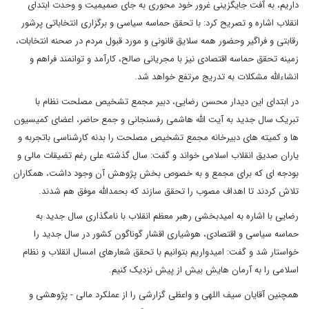
داریم، به آفت جایگزینی غرور خود محوری به جای صمیمیت و وحدت ابتدای
انقلاب اشاره و تصریح کرد: با تحقق حماسه سیاسی و برگزاری انتخاباتی پرشور
رقابتی و فراگیر وحضور همه سلایق قانونی و مورد قبول مردم در صحنه انتخابات،
زمینه تحقق حماسه اقتصادی نیز با مجریانی صالح، کارآمد و توانمند فراهم و
انشاءالله مشکلات به تدریج مرتفع خواهد شد.
در ابتدای این دیدار محسن رضایی، دبیر مجمع تشخیص مصلحت نظام با
تبریک سال جدید به آیت الله هاشمی رفسنجانی و جمع حاضر، اعضای کمیسیون
ها و کمیته های دبیرخانه مجمع تشخیص مصلحت را بدنه کارشناسی باتجربه و
یاران صدیق انقلاب اسلامی خواند و گفت: سال گذشته علی رغم تضیقات مالی و
بودجه ای که برای مجمع و به خصوص بخش پژوهش آن وجود داشت، همکاران
تلاش کردند تا اهداف مصوب را تحقق سازند که بحمدالله موفق هم شدند.
رضایی با اشاره به امیدبخشی رهبر معظم انقلاب با نامگذاری سال جدید به
حماسه سیاسی و اقتصادی، هوشیاری اقشار گوناگون کشور در سال جدید را
خواستار شد و گفت: امیدواریم بتوانیم با تحقق شعارهای امسال انقلاب و نظام
اسلامی را به آرمان هایش بیش از پیش نزدیک کنیم.
همچنین آقایان سیف اللهی و واعظی گزارشی را از عملکرد مالی - پژوهشی و