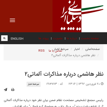
Toggle
vigation
صفحه نخست
درباره ما
عضویت
پیوند ها
ENGLISH
صفحه‌اصلی
اخبار
سرخط اخبار
تماس با ما
RSS
نظر هاشمی درباره مذاکرات آلماتی۲
نظر هاشمی درباره مذاکرات آلماتی۲
۲۰ فروردین ۱۳۹۲ | ۲۳:۱۶
کد : ۱۹۱۴۷۷۳
سرخط اخبار
رئیس مجمع تشخیص مصلحت نظام ضمن بیان نظر خود درباره مذاکرات آلماتی
2، از نقشه پشت پرده "پر و بال دادن به موضوع کره شمالی" برای افزایش