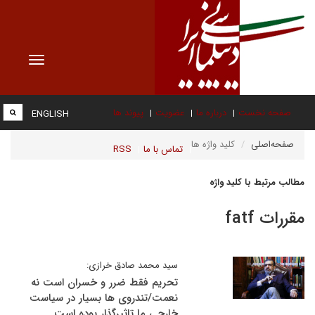
Toggle
vigation
صفحه نخست
درباره ما
عضویت
پیوند ها
ENGLISH
صفحه‌اصلی
کلید واژه ها
تماس با ما
RSS
مطالب مرتبط با کلید واژه
مقررات fatf
سید محمد صادق خرازی:
تحریم فقط ضرر و خسران است نه
نعمت/تندروی ها بسیار در سیاست
خارجی ما تاثیرگذار بوده است