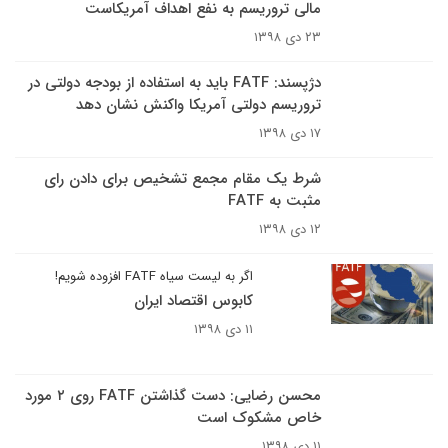
مالی تروریسم به نفع اهداف آمریکاست
۲۳ دی ۱۳۹۸
دژپسند: FATF باید به استفاده از بودجه‌ دولتی در
تروریسم دولتی آمریکا واکنش نشان دهد
۱۷ دی ۱۳۹۸
شرط یک مقام مجمع تشخیص برای دادن رای
مثبت به FATF
۱۲ دی ۱۳۹۸
اگر به لیست سیاه FATF افزوده شویم!
کابوس اقتصاد ایران
۱۱ دی ۱۳۹۸
محسن رضایی: دست گذاشتن FATF روی ۲ مورد
خاص مشکوک است
۱۱ دی ۱۳۹۸