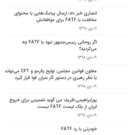
انصاری خبر داد؛ ارسال پیامک‌هایی با محتوای
مخالفت با FATF برای موافقانش
۱۱ دی ۱۳۹۸
اگر روحانی رییس‌جمهور نبود با FATF چه
می‌کردید؟
۰۹ دی ۱۳۹۸
معاون قوانین مجلس: لوایح پالرمو و CFT می‌تواند
با نظر رهبری در دستور کار سران قوا قرار گیرد
۰۹ دی ۱۳۹۸
پورابراهیمی:ظریف می گوید تضمینی برای خروج
ایران از بلک لیست FATF نیست
۰۹ دی ۱۳۹۸
خودزنی با رد FATF