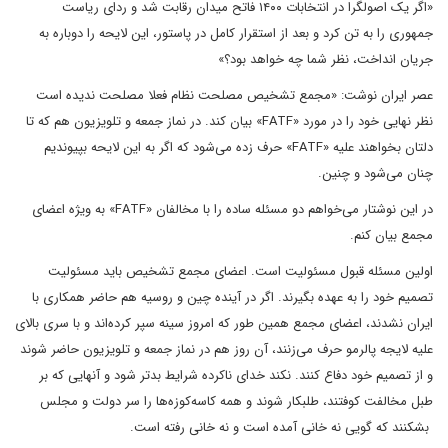
«اگر یک اصولگرا در انتخابات ۱۴۰۰ فاتح میدان رقابت شد و ردای ریاست
جمهوری را به تن کرد و بعد از استقرار کامل در پاستور، این لایحه را دوباره به
جریان انداخت، نظر شما چه خواهد بود؟»
عصر ایران نوشت: «مجمع تشخیص مصلحت نظام فعلا مصلحت ندیده است
نظر نهایی خود را در مورد «FATF» بیان کند. در نماز جمعه و تلویزیون هم که تا
دلتان بخواهند علیه «FATF» حرف زده می‌شود که اگر به این لایحه بپیوندیم
چنان می‌شود و چنین.
در این نوشتار می‌خواهم دو مسئله ساده را با مخالفان «FATF» به ویژه اعضای
مجمع بیان کنم.
اولین مسئله قبول مسئولیت است. اعضای مجمع تشخیص باید مسئولیت
تصمیم خود را به عهده بگیرند. اگر در آینده چین و روسیه هم حاضر همکاری با
ایران نشدند، اعضای مجمع همین طور که امروز سینه سپر کرده‌اند و با سری بالای
علیه لایجه پالرمو حرف می‌زنند، آن روز هم در نماز جمعه و تلویزیون حاضر شوند
و از تصمیم خود دفاع کنند. نکند خدای ناکرده شرایط بدتر شود و آنهایی که بر
طبل مخالفت کوفتند، طلبکار شوند و همه کاسه‌کوزه‌ها را سر دولت و مجلس
بشکنند که گویی نه خانی آمده است و نه خانی رفته است.