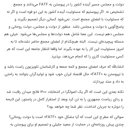
دولت و مجلس مسیر آینده کشور را در پیوستن به FATF می‌دانند و مجمع
تشخیص نه. اگر پیوستیم که مسئولیت آینده کشور به این دو قوه است و اگر نه
که مسئولیت با اعضای مجمع است. نمی‌شود کسانی دیگر تصمیم بگیرند و
پاسخ‌گویی با دولت و مجلس باشد. منظور از دولت و مجلس، دولت روحانی و
مجلس دهم نیست. این معنا شامل همه دولت‌ها و مجلس‌ها می‌شود. خیلی هم
مسئله پیچیده‌ای نیست. البته هیچکدام از اعضای مجمع حاضر نشده‌اند تا به
امروز مسئولیت این کار را به عهده بگیرند اما واقعا انتظار جامعه این است که هر
کسی مسئولیت کاری را که انجام می‌دهد، بپذیرد.
انشاءالله که حرف اعضای مجمع و ائمه جمعه و کارشناسان تلویزیون راست باشد و
با نپیوستن به «FATF» حال اقتصاد ایران خوب شود و تولیدگران بتوانند به راحتی
به داد و ستد بپردازند.
نکته بعدی این است که اگر یک اصولگرا در انتخابات ۱۴۰۰ فاتح میدان رقابت شد
و ردای ریاست جمهوری را به تن کرد وبعد از استقرار کامل در پاستور، این لایحه
را دوباره به جریان انداخت، نظر شما چه خواهد بود؟
سوالی که مطرح این است که آیا مشکل خود «FATF» است یا دولت روحاتی؟
چندی پیش روزنامه‌ای در حمایت از سعید جلیلی و تصمیم او برای پیوستن به