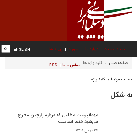
Toggle
vigation
صفحه نخست
درباره ما
عضویت
پیوند ها
ENGLISH
صفحه‌اصلی
کلید واژه ها
تماس با ما
RSS
مطالب مرتبط با کلید واژه
به شکل
مهمانپرست:مطالبی که درباره پارچین مطرح
می‌شود فقط ادعاست
۲۴ بهمن ۱۳۹۱