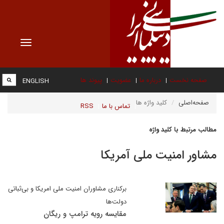
Toggle
vigation
صفحه نخست
درباره ما
عضویت
پیوند ها
ENGLISH
صفحه‌اصلی
کلید واژه ها
تماس با ما
RSS
مطالب مرتبط با کلید واژه
مشاور امنیت ملی آمریکا
برکناری مشاوران امنیت ملی امریکا و بی‌ثباتی
دولت‌ها
مقایسه رویه ترامپ و ریگان