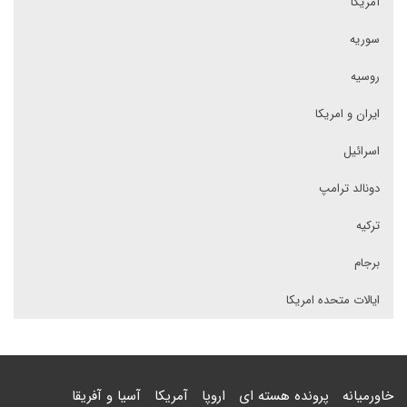
آمریکا
سوریه
روسیه
ایران و امریکا
اسرائیل
دونالد ترامپ
ترکیه
برجام
ایالات متحده امریکا
خاورمیانه
پرونده هسته ای
اروپا
آمریکا
آسیا و آفریقا