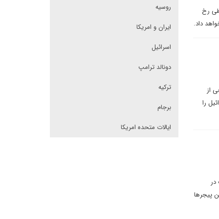
روسیه
یطی رخ
اهد داد.
ایران و امریکا
اسرائیل
دونالد ترامپ
ترکیه
ی از
یل را
برجام
ایالات متحده امریکا
در
ن پیجرها