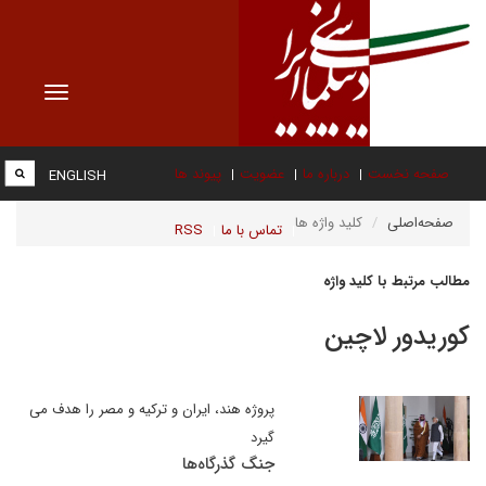
Toggle
vigation
صفحه نخست
درباره ما
عضویت
پیوند ها
ENGLISH
صفحه‌اصلی
کلید واژه ها
تماس با ما
RSS
مطالب مرتبط با کلید واژه
کوریدور لاچین
پروژه هند، ایران و ترکیه و مصر را هدف می
گیرد
جنگ گذرگاه‌ها