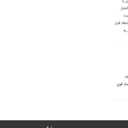
 را
تبار
بت
قاد قرار
به
رف
اد قوی