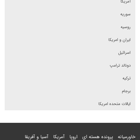
آمریکا
سوریه
روسیه
ایران و امریکا
اسرائیل
دونالد ترامپ
ترکیه
برجام
ایالات متحده امریکا
خاورمیانه
پرونده هسته ای
اروپا
آمریکا
آسیا و آفریقا