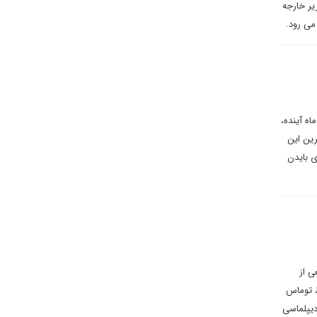
یر خارجه
می رود.
ه آینده،
رین این
 توافق برای بایدن
باره طیف وسیعی از
ط توماس
دیپلماسی