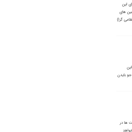
ی این
هین های
ظامی گرا)
ود. و این
جو بایدن
ت ها در
خواهد