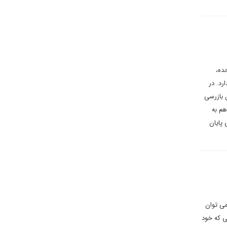
ده،
رد. در
 بازرسی
هم به
 پایان
می توان
ی که خود