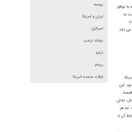
روسیه
به توافق
ت به
ایران و امریکا
ا
اسرائیل
می داند
دونالد ترامپ
ترکیه
برجام
ایالات متحده امریکا
مریکا،
ود. این
ی فزاینده بر اقتصاد
حال، تلاش
 اما هر
بط آن با