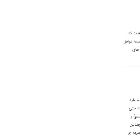
دند که
سعه توافق
 های
ده علیه
ه حتی
یسم) را
ک اوباما هم پس از توافق هسته ای موسوم به برجام و اجرایی شدن آن در ژانویه ۲۰۱۶، چندین
ضربه ای