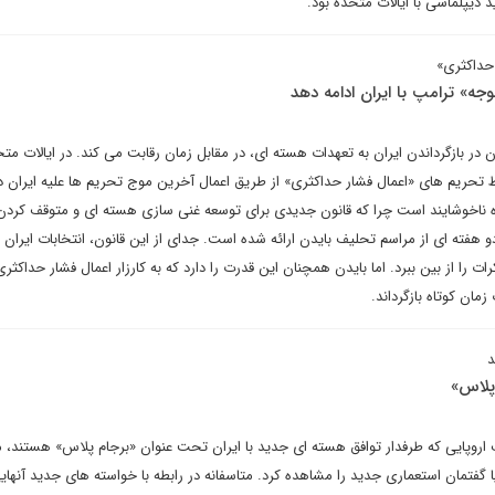
د دیپلماسی با ایالات متحده بود.
حداکثری»
جه» ترامپ با ایران ادامه دهد
 بازگرداندن ایران به تعهدات هسته ای، در مقابل زمان رقابت می کند. در ایالات متح
تحریم های «اعمال فشار حداکثری» از طریق اعمال آخرین موج تحریم ها علیه ایران دا
ه ناخوشایند است چرا که قانون جدیدی برای توسعه غنی سازی هسته ای و متوقف کردن
هفته ای از مراسم تحلیف بایدن ارائه شده است. جدای از این قانون، انتخابات ایران 
ت را از بین ببرد. اما بایدن همچنان این قدرت را دارد که به کارزار اعمال فشار حداکثری
زمان کوتاه بازگرداند.
 پلاس»
اروپایی که طرفدار توافق هسته ای جدید با ایران تحت عنوان «برجام پلاس» هستند، 
گفتمان استعماری جدید را مشاهده کرد. متاسفانه در رابطه با خواسته های جدید آنهای