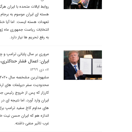
روابط ایالات متحده با ایران ه
هسته ای ایران موسوم به برجام 
تعهدات هسته ایست. اما آیا خشم
انتخابات ریاست جمهوری ماه ژوئ
به رفع تحریم ها نیاز دارد.
مروری بر سال پایانی ترامپ و 
ایران: اعمال فشار حداکثری،
۰۷ دی ۱۳۹۹
محدودیت سفر دیپلمات های ارشد 
ایران وارد آورد، اما نتیجه ای 
های مداوم کاخ سفید ترامپ برای 
اندازه هم که ایران حسن نیت خود 
غرب تاثیر منفی داشته.