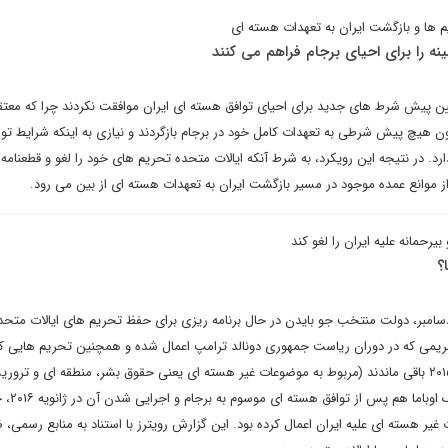
م ها و بازگشت ایران به تعهدات هسته ای
مینه را برای احیای برجام فراهم می کنند
عیین پیش شرط های جدید برای احیای توافق هسته ای ایران موافقت نکردند چرا که معتق
دون هیچ پیش شرطی به تعهدات کامل خود در برجام بازگردند و نیازی به اینکه شرایط تو
ارد. در نتیجه این رویکرد، به شرط آنکه ایالات متحده تحریم های خود را لغو و قطعنامه
از موانع عمده موجود در مسیر بازگشت ایران به تعهدات هسته ای از بین می رود.
بیرحمانه علیه ایران را لغو کند
؟
ق گزارش جدید رویترز در ۱۶ دسامبر، دولت منتخب جو بایدن در حال برنامه ریزی برای حفظ تحریم های ایالات متح
ریمی که در دوران ریاست جمهوری دونالد ترامپ اعمال شده و همچنین تحریم هایی ک
پس از امضای توافق هسته ای ۲۰۱۵ باقی ماندند (مربوط به موضوعات غیر هسته ای یعنی حقوق بشر، منطقه ای و ترور
شامل می شود. حتی دولت بارا
غیر هسته ای علیه ایران اعمال کرده بود. این گزارش رویترز با استناد به منابع رسمی، 