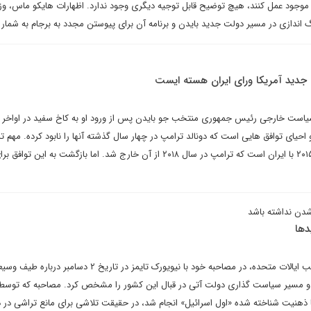
ق موجود عمل کنند، هیچ توضیح قابل توجیه دیگری وجود ندارد. اظهارات هایکو ماس، وز
گ اندازی در مسیر دولت جدید بایدن و برنامه آن برای پیوستن مجدد به برجام به شمار 
جدید آمریکا ورای ایران هسته ایست
یاست خارجی رئیس جمهوری منتخب جو بایدن پس از ورود او به کاخ سفید در اواخر ما
 احیای توافق هایی است که دونالد ترامپ در چهار سال گذشته آنها را نابود کرده. مهم ت
توافق ها، توافق هسته ای سال ۲۰۱۵ با ایران است که ترامپ در سال ۲۰۱۸ از آن خارج شد. اما بازگشت به این
شدن نداشته باشد
دها
جو بایدن، رئیس جمهوری منتخب ایالات متحده، در مصاحبه خود با نیویورک تایمز در تاریخ ۲ دسامبر در
د و مسیر سیاست گذاری دولت آتی در قبال این کشور را مشخص کرد. مصاحبه که توس
 ذهنیت شناخته شده «اول اسرائیل» انجام شد، در حقیقت تلاشی برای مانع تراشی در 