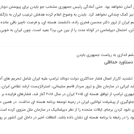
رگز آسان نخواهد بود. حتی آمادگی رئیس جمهوری منتخب جو بایدن برای پیوستن دوباره 
نیز کمک چندانی نخواهد کرد. بایدن به وضوح اعلام کرده هدفش ترغیب ایران به بازگش
 ایران از ترور دکتر محسن فخری زاده، دانشمند هسته ای، و فرصت ناچیز باقی مانده ت
ن، احتمال دیپلماسی در کوتاه مدت را از بین می برد؟ بعید است، چون ایران به خوبی 
چشم اندازی به ریاست جمهوری بایدن
 دستاورد حداقلی
مشهودترین مشخصه سال ۲۰۲۰ تشدید کارزار اعمال فشار حداکثری دولت دونالد ترامپ علیه ایران شامل تحریم های آ
ایرانی در سازمان ملل و ترور سردار قاسم سلیمانی، استراتژیست ارشد نظامی ایران، ب
کارزار که پس از خروج رئیس جمهوری ترامپ از توافق هسته ای ۲۰۱۵ ایران در سال ۲۰۱۸ آغاز شد، فشارها
در جلوگیری از پیشرفت توانایی ایران در زمینه توسعه برنامه هسته ای نداشت. در همین 
نابود کردن برجام، ایالات متحده را از نظر دیپلماتیک در سازمان ملل منزوی کرده است.
را در رابطه با برنامه هسته ای نشان داده باشد، اتفاقات اخیر در داخل این کشور بر روا