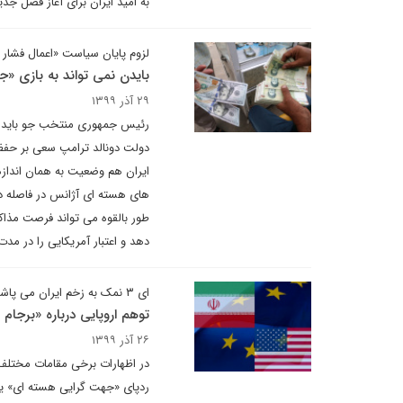
به امید ایران برای آغاز فصل جدی
لزوم پایان سیاست «اعمال فشار 
بایدن نمی تواند به بازی «جو
۲۹ آذر ۱۳۹۹
رئیس جمهوری منتخب جو بایدن در
دولت دونالد ترامپ سعی بر حفظ 
ایران هم وضعیت به همان انداز
های هسته ای آژانس در فاصله دو 
طور بالقوه می تواند فرصت مذاکرا
دهد و اعتبار آمریکایی را در مدت 
ای ۳ نمک به زخم ایران می پاشد
توهم اروپایی درباره «برجام
۲۶ آذر ۱۳۹۹
در اظهارات برخی مقامات مختلف 
ردپای «جهت گرایی هسته ای» یا 