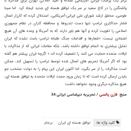
برابر یک پزشک ایرانی آمریکایی مبادله و امید آمادگی تهران برای مذاکره با
واشنگتن را در کاخ سفید بر سر یک توافق هسته ای جدید ایجاد کرد. اما سینا
طوسی، محقق ارشد شورای ملی ایرانی-آمریکایی، استدلال کرده که کارزار اعمال
فشار حداکثری ترامپ تنها دست تندروها و محافظه کاران در نظام جمهوری
اسلامی را تقویت کرده و آنها هم باور دارند که به آمریکا و وعده های آن هیچ
اعتمادی نیست: «شعارها و اقدامات جنگ طلبانه ترامپ باعث نشده که ایران
تمایل بیشتری به انجام توافق داشته باشد، بلکه مقامات ایرانی که از مذاکرات با
ایالات متحده حمایت می کنند را تضعیف کرده اند.» اگرچه ایران پیشتر هم گفته
بود که اگر آمریکا تحریم های اعمال شده توسط ترامپ را تسهیل کند، ممکن
است مذاکرات را از سر بگیرد، اما اکنون ایران این پیام را به دولت منتخب جو
بایدن ارسال کرده است که تا زمان ورود مجدد ایالات متحده به توافق هسته ای،
هیچ مذاکره دیگری وجود نخواهد داشت.
منبع:
فارن پالسی
/ تحریریه دیپلماسی ایرانی 34
کلید واژه ها:
توافق هسته ای ایران
برجام