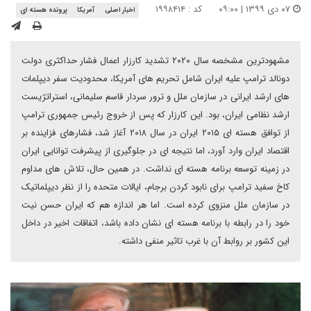
۰۷ دی ۱۳۹۹ | ۰۹:۰۰
کد : ۱۹۹۸۴۱۴
اخبار اصلی
آمریکا
پرونده هسته ای
مشهودترین مشخصه سال ۲۰۲۰ تشدید کارزار اعمال فشار حداکثری دولت
دونالد ترامپ علیه ایران شامل تحریم های آمریکا، محدودیت سفر دیپلمات
های ارشد ایرانی در سازمان ملل و ترور سردار قاسم سلیمانی، استراتژیست
ارشد نظامی ایران، بود. این کارزار که پس از خروج رئیس جمهوری ترامپ
از توافق هسته ای ۲۰۱۵ ایران در سال ۲۰۱۸ آغاز شد، فشارهای فزاینده بر
اقتصاد ایران وارد آورد، اما نتیجه ای در جلوگیری از پیشرفت توانایی ایران
در زمینه توسعه برنامه هسته ای نداشت. در همین حال، تلاش های مداوم
کاخ سفید ترامپ برای نابود کردن برجام، ایالات متحده را از نظر دیپلماتیک
در سازمان ملل منزوی کرده است. اما هر اندازه هم که ایران حسن نیت
خود را در رابطه با برنامه هسته ای نشان داده باشد، اتفاقات اخیر در داخل
این کشور بر روابط آن با غرب تاثیر منفی داشته.