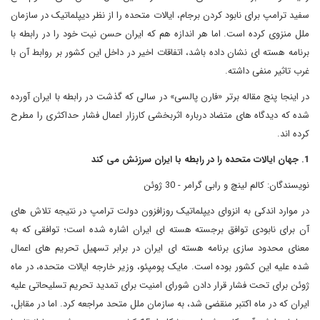
سفید ترامپ برای نابود کردن برجام، ایالات متحده را از نظر دیپلماتیک در سازمان
ملل منزوی کرده است. اما هر اندازه هم که ایران حسن نیت خود را در رابطه با
برنامه هسته ای نشان داده باشد، اتفاقات اخیر در داخل این کشور بر روابط آن با
غرب تاثیر منفی داشته.
در اینجا پنج مقاله برتر «فارن پالسی» در سالی که گذشت در رابطه با ایران آورده
شده که دیدگاه های متضاد درباره اثربخشی کارزار اعمال فشار حداکثری را مطرح
کرده اند.
1. جهان ایالات متحده را در رابطه با ایران سرزنش می کند
نویسندگان: کالم لینچ و رابی گرامر - 30 ژوئن
در موارد اندکی به انزوای دیپلماتیک روزافزون دولت ترامپ در نتیجه تلاش های
آن برای نابودی توافق برجسته هسته ای ایران اشاره شده است؛ توافقی که به
معنای محدود سازی برنامه هسته ای ایران در برابر تسهیل تحریم های اعمال
شده علیه این کشور بوده است. مایک پومپئو، وزیر خارجه ایالات متحده، در ماه
ژوئن برای تحت فشار قرار دادن شورای امنیت برای تمدید تحریم تسلیحاتی علیه
ایران که در ماه اکتبر منقضی شد، به سازمان ملل متحد مراجعه کرد. اما در مقابل،