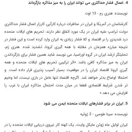
4. اعمال فشار حداکثری می تواند ایران را به میز مذاکره بازگرداند
نویسنده: هنری رم - 13 اوت
کارشناسان در آمریکا و ایران در مناظرات درباره کارآیی کارزار اعمال فشار حداکثری
دولت ترامپ علیه ایران در یک مورد اتفاق نظر دارند: تحریم های ایالات متحده
درد شدیدی را بر اقتصاد و کلا فشار زیادی به ایران وارد کرده است و این فشار در
نتیجه مبارزه همزمان در مقابله با همه گیری کرونا، تشدید شده. هنری رُم،
تحلیلگر ارشد ایران در گروه اوراسیا، می نویسد شاید همین فشار برای بازگرداندن
ایران به میز مذاکره کافی باشد: «اثر ترکیبی تحریم های ایالات متحده و همه
گیری کرونا اقتصاد ایران را در موقعیت بسیار آسیب پذیری قرار داده است. و
احتمالا اوضاع بدتر خواهد شد. اگرچه اقتصاد تنها عامل در بازی نیست، اما وخیم
تر شدن شرایط اقتصادی قطعا در میان مدت احتمال مذاکره ایران با غرب را
افزایش می دهد.»
5. ایران در برابر فشارهای ایالات متحده ایمن می شود
نویسنده: سینا طوسی - 2 ژوئیه
ایران اوایل ماه ژوئن مایکل وایت، یک کهنه کار نیروی دریایی ایالات متحده را در