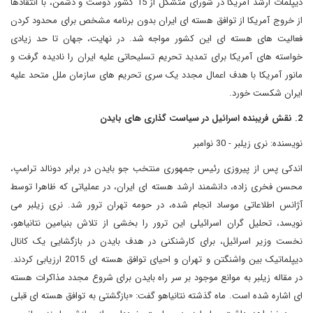
دیپلمات ارشد آمریکا در شورای متشکل از 15 کشور دوست و دشمن، با انتقادها
از خروج آمریکا از توافق هسته ای ایران بدون برنامه مشخص برای محدود کردن
فعالیت های هسته ای این کشور مواجه شد. در نهایت، جهان تا حد زیادی
خواسته های آمریکا برای تمدید تحریم تسلیحاتی علیه ایران را نادیده گرفت و
مانور آمریکا با هدف اعمال مجدد یک سری تحریم های سازمان ملل متحد علیه
ایران شکست خورد.
2. نقش فریبنده اسرائیل در سیاست گذاری های بایدن
نویسنده: نری زیلبر - 30 نوامبر
اندکی پس از پیروزی رئیس جمهوری منتخب جو بایدن در برابر دونالد ترامپ،
محسن فخری زاده، دانشمند ارشد هسته ای ایران، در عملیاتی که ظاهرا توسط
آژانس اطلاعاتی موساد انجام شده، در حومه تهران ترور شد. نری زیلبر می
نویسد، تحلیل گران اسرائیلی این ترور را بخشی از تلاش بنیامین نتانیاهو،
نخست وزیر اسرائیل، برای کارشنکنی در هدف بایدن در بازگشایی یک کانال
دیپلماتیک بین واشنگتن و تهران و احیای توافق هسته ای 2015 ارزیابی کردند.
در مقاله زیلبر به موانع موجود بر سر راه بایدن برای شروع مجدد مذاکرات هسته
ای اشاره شده است. ماه گذشته نتانیاهو گفت: «بازگشتی به توافق هسته ای قبلی