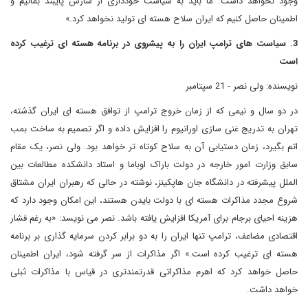
وجود نخواهد داشت. ما باید به سیاست خودداری از سازش پایبند بمانیم و
اطمینان حاصل کنیم که ایران سلاح هسته ای تولید نخواهد کرد.»
3. سیاست های ترامپ ایران را به پیشروی در برنامه هسته ای ترغیب کرده
است
نویسنده: ولی نصر - 21 سپتامبر
در دو سال و نیمی که از زمان خروج ترامپ از توافق هسته ای ایران گذشته،
تهران به تدریج غنی سازی اورانیوم را افزایش داده و اگر تصمیم به ساخت بمب
اتم بگیرد، زمان دستیابی آن به سلاح کوتاه تر خواهد بود. ولی نصر، یک مقام
سابق وزارت امور خارجه در دولت باراک اوباما و استاد دانشکده مطالعات بین
الملل پیشرفته در دانشگاه جان هاپکینز، نوشته در حالی که رهبران ایران مشتاق
شروع مجدد مذاکرات هسته ای با دولت بایدن هستند، این امکان وجود دارد که
هزینه احیای برجام برای آمریکا افزایش یافته باشد. نصر می نویسد: «به رغم فشار
اقتصادی مضاعف، ترامپ تنها ایران را به دو برابر کردن سرمایه گذاری بر برنامه
هسته ای ترغیب کرده است.» اگر مذاکرات از سر گرفته شود، ایران اطمینان
حاصل خواهد کرد که اهرم مذاکراتی قدرتمندتری در قیاس با مذاکرات ثبلی
خواهد داشت.