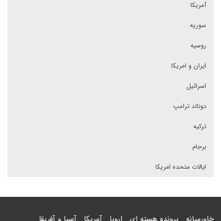
آمریکا
سوریه
روسیه
ایران و امریکا
اسرائیل
دونالد ترامپ
ترکیه
برجام
ایالات متحده امریکا
خاورمیانه
پرونده هسته ای
اروپا
آمریکا
آسیا و آفریقا