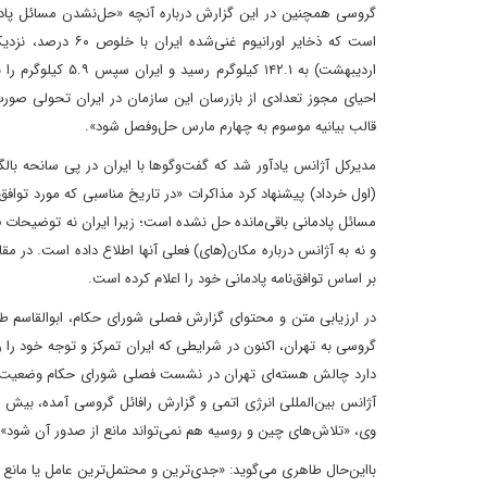
گروسی همچنین در این گزارش درباره آنچه «حل‌نشدن مسائل پادمان 
اردیبهشت) به ۴۲.۱
احیای مجوز تعدادی از بازرسان این سازمان در ایران تحولی صورت 
قالب بیانیه موسوم به چهارم مارس حل‌وفصل شود».
(اول خرداد) پیشنهاد کرد مذاکرات «در تاریخ مناسبی که مورد توافق 
مسائل پادمانی باقی‌مانده حل نشده است؛ زیرا ایران‌ نه توضیحات فنی
و نه به آژانس درباره مکان(های) فعلی آنها اطلاع داده است. در مقا
بر اساس توافق‌نامه پادمانی خود را اعلام کرده است.
در ارزیابی متن و محتوای گزارش فصلی شورای حکام، ابوالقاسم طا
گروسی به تهران، اکنون در شرایطی که ایران تمرکز و توجه خود ر
دارد چالش هسته‌ای تهران در نشست فصلی شورای حکام وضعیت را 
آژانس بین‌المللی انرژی اتمی و گزارش رافائل گروسی آمده‌، بیش ا
وی، «تلاش‌های چین و روسیه هم نمی‌تواند مانع از صدور آن شود».
با‌این‌حال طاهری می‌گوید: «جدی‌ترین و محتمل‌ترین عامل یا مانع ب