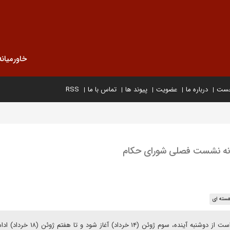
خاورمیانه
خست
درباره ما
عضویت
پیوند ها
تماس با ما
RSS
ستانه نشست فصلی شورای حکام
هسته ای
نشست فصلی شورای حکام آژانس بین‌المللی انرژی اتمی قرار است از دوشنبه آینده، سوم ژوئن (۱۴