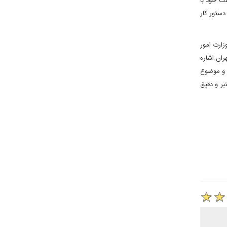
دامه گپ‌و‌گفت خود با
دستور کار
زارت امور
ران اشاره
م و موضوع
بر و دقیق