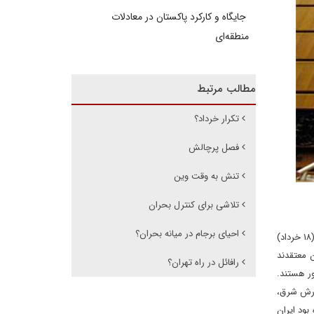
جایگاه و کارکرد پاکستان در معادلات
منطقه‌ای
مطالب مرتبط
تکرار خرداد؟
فصل پرچالش
تنش به وقت وین
تلاشی برای کنترل بحران
احیای برجام در میانه بحران؟
ی: نشست فصلی شورای حکام آژانس بین‌المللی انرژی اتمی قرار است از دوشنبه آینده، سوم ژوئن (۱۴ خرداد) آغاز شود و تا هفتم ژوئن (۱۸ خرداد)
ن معتقدند
رافائل در راه تهران؟
ر هستند.
زارش شرق،
ر آن قطع‌نامه ادعا شده بود ایران