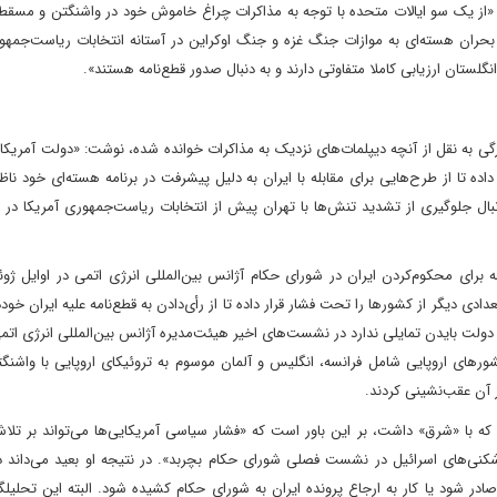
ل، «از یک سو ایالات متحده با توجه به مذاکرات چراغ خاموش خود در واشنگتن و مسق
 بحران هسته‌ای به موازات جنگ غزه و جنگ اوکراین در آستانه انتخابات ریاست‌جمهو
نگلستان ارزیابی کاملا متفاوتی دارند و به دنبال صدور قطع‌نامه هستند».
هری عنوان کرد، وال‌استریت‌‎ ژورنال‌ هم به‌تازگی به نقل از آنچه دیپلمات‌های نزدیک به مذاکرات خوانده شده، نوشت: «دولت آ
اده تا از طرح‌هایی برای مقابله با ایران به دلیل پیشرفت در برنامه هسته‌ای خود ناظ
نبال جلوگیری از تشدید تنش‌ها با تهران پیش از انتخابات ریاست‌جمهوری آمریکا در 
ه برای محکوم‌کردن ایران در شورای حکام آژانس بین‌المللی انرژی اتمی در اوایل ژ
دادی دیگر از کشور‌ها را تحت فشار قرار داده تا از رأی‌دادن به قطع‌نامه علیه ایران خود
‌ دولت بایدن تمایلی ندارد در نشست‌های اخیر هیئت‌مدیره آژانس بین‌المللی انرژی اتمی
ر‌های اروپایی شامل فرانسه، انگلیس و آلمان موسوم به تروئیکای اروپایی با واشنگ
 از آن عقب‌نشینی کردند.
 که با «شرق» داشت، بر این باور است که «فشار سیاسی آمریکایی‌ها می‌تواند بر تل
رشکنی‌های اسرائیل در نشست فصلی شورای حکام بچربد». در نتیجه او ‌بعید می‌داند
ن صادر شود یا کار به ارجاع پرونده ایران به شورای حکام کشیده شود‌. البته این تحلیلگر