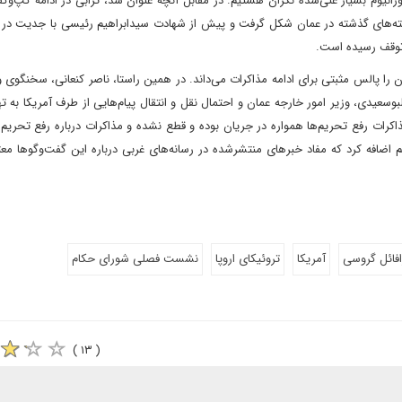
ادعای او) هیچ هدف غیرنظامی معتبری ندارد، از‌جمله ادامه تولید اورانیوم بسیار غنی‌‎شده‌ نگران هستیم. در مقابل آنچه عنوان شد، ترابی در ا
فته‌های گذشته در عمان شکل گرفت‌ و پیش از شهادت سیدابراهیم رئیسی با جدیت در 
 توقف رسیده است.
 را پالس مثبتی برای ادامه مذاکرات می‌داند. در همین راستا، ناصر کنعانی، سخنگوی و
عیدی، وزیر امور خارجه عمان و احتمال نقل و انتقال پیام‌هایی از طرف آمریکا به ته
 مذاکرات رفع تحریم‌ها همواره در جریان بوده و قطع نشده و مذاکرات درباره رفع تحری
اضافه کرد که مفاد خبرهای منتشرشده در رسانه‌های غربی درباره این گفت‌وگوها معت
افائل گروسی
آمریکا
تروئیکای اروپا
نشست فصلی شورای حکام
( ۱۳ )