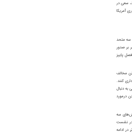
ط، سعی در
ری آمریکا
مریکا سه متحد
ر بر صدور
فصل پاییز
وئن مخالف
داری کنند.
 به دنبال
تن درمورد
اش‌های سه
 ‌در نشست
 در ادامه