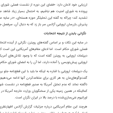
ارزیابی خود اذعان دارد: «فضای این دوره از نشست فصلی شورای حکا
پرونده به شورای امنیت هم نباشیم، به احتمال بسیار زیاد‌ شاهد صد
تشدید کند؛ چرا‌که به گفته این تحلیلگر حوزه هسته‌ای، «در سایه 
پذیرش بازرسان اروپایی آژانس سر باز زد که به دنبال آن، سرفصل جدی
نگرانی بایدن از نتیجه انتخابات
در سایه این نکات و بر اساس گفته‌های رویترز، نگرانی از آینده ان
فصلی شورای حکام است. اما ادعای مقام‌های آمریکایی این است که م
دیپلمات‌ اروپایی به رویترز گفته است که با وجود تلاش‌های آمریکا
اروپایی پیش‌نویسی را آماده دارند، اما آن را به اعضای شورای حکام ا
یک دیپلمات اروپایی با اشاره به اینکه ما باید با این قطع‌نامه جلو
گفت‌وگوهای‌مان به هر کاری برای متقاعد‌کردن آنها ادامه می‌ده
ناگفته نماند که عدم تمایل آمریکا به صدور قطع‌نامه در نشست شور
کما‌اینکه در همین زمینه یکی از سخنگویان وزارت خارجه آمریکا در
اورانیوم غنی‌‎سازی‌‌شده با درصد بالا در ایران نگران است.
هر‌چند این مقام آمریکایی درباره جزئیات گزارش آژانس اظهار‌نظری 