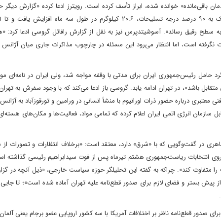
باقی‌مانده» خوانده شده، ابراز تأسف کرده است. رویترز‌ ادعا کرده «گزارش‌ دیگر ح
۱ کیلوگرم رسید و ایران سپس ۵.۹ کیلوگرم را به سطح رقیق رساند». آسوشیتدپرس نیز به نقل از گزارش رافائل گروسی ادعا کرد: 
نگرفته است، اما انتظار می‌رود‌ این مسئله در چارچوب مذاکرات جاری میان آژانس و
متقابل باشد»، در تهران ادامه یابد. گروسی باز ادعا می‌کند که با وجود سفرش به تهرا
 معتبری درباره حضور ذرات اورانیوم با منشأ انسانی در ورامین و تورقوزآباد به آژانس ار
بل سازمان انرژی اتمی ایران اعلام کرده که تمامی مواد، فعالیت‌ها و مکان‌های هسته‌ای 
هری در گفت‌وگویی که با «شرق» دارد، معتقد است: «برخلاف انتظارات و تصورات از س
ا روی انتخابات ریاست‌جمهوری هشتم تیرماه پس از فوت سیدابراهیم رئیسی گذاشته ا
متفاوت کند». چرا‌که به گفته این تحلیلگر حوزه سیاست خارجی، «ذیل آنچه در گز
ز پیش بستر و فضای لازم برای صدور قطع‌نامه علیه تهران آماده شده است»؛ تا جایی 
رای صدور قطع‌نامه ناظر بر اختلافات آمریکا با سه کشور اروپایی عضو برجام یعنی آلمان،