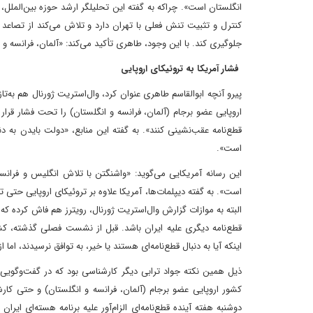
انگلستان است». چرا‌که به گفته این تحلیلگر ارشد حوزه بین‌المل
کنترل و تثبیت تنش فعلی با تهران دارد و تلاش می‌کند از تصاعد
جلوگیری کند. با این وجود، طاهری تأکید می‌کند:‌ «آلمان، فرانسه و ا
فشار آمریکا به تروئیکای اروپایی
پیرو آنچه ابوالقاسم طا
اروپایی عضو برجام (آلمان، فرانسه و انگلستان) را تحت فشار قرار د
قطع‌نامه عقب‌نشینی کنند». به گفته این منابع، «دولت بایدن به د
است».
این رسانه آمریکایی می‌گوید: «واشنگتن با تلاش انگلیس و فرانس
است». به گفته دیپلمات‌ها، آمریکا علاوه بر تروئیکای اروپایی حتی تع
البته به موازات گزارش وال‌استریت‌ ژورنال، رویترز هم فاش کرده که
قطع‌نامه دیگری علیه ایران باشد. قبل از نشست فصلی گذشته، کشو
اینکه آیا به دنبال قطع‌نامه‌ای هستند یا خیر،‌ به توافق نرسیدند، اما
ذیل همین نکته جواد ترابی‌ دیگر کارشناسی بود که در گفت‌وگویی
کشور اروپایی عضو‌ برجام (آلمان، فرانسه و انگلستان) و حتی کا
دوشنبه هفته آینده قطع‌نامه‌ای الزام‌آور علیه برنامه هسته‌ای ایرا