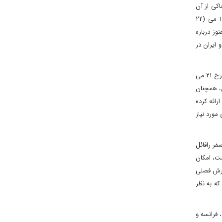
اکی از آن
است که ذخایر اورانیوم غنی‌شده ایران با خلوص ۶۰ درصد، نزدیک به ۹۰ درصد درجه تسلیحات، ۲۰.۶ کیلوگرم در طول سه ماه افزایش یافت و تا ۱۱ می‌ (۲۲
‌«هنوز درباره
 ایران در
مدیرکل آژانس یادآور شد که گفت‌وگوها با ایران در پی سانحه بالگرد حامل رئیس‌جمهوری ایران برای مدتی با وقفه مواجه شد، ولی ایران در نامه‌ای مورخ ۲۱ می‌
ن، همچنان
ائه کرده‌
مورد نیاز
فر رافائل
ست، امکان
ارش فصلی
که به نظر
 فرانسه و