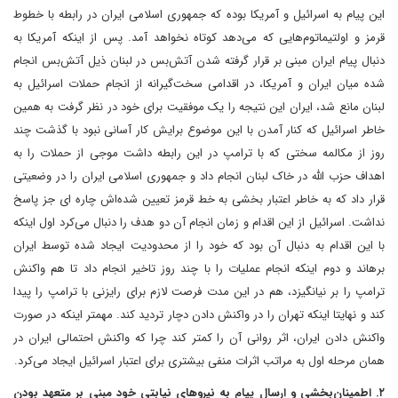
این پیام به اسرائیل و آمریکا بوده که جمهوری اسلامی ایران در رابطه با خطوط
قرمز و اولتیماتوم‌هایی که می‌دهد کوتاه نخواهد آمد. پس از اینکه آمریکا به
دنبال پیام ایران مبنی بر قرار گرفته شدن آتش‌بس در لبنان ذیل آتش‌بس انجام
شده میان ایران و آمریکا، در اقدامی سخت‌گیرانه از انجام حملات اسرائیل به
لبنان مانع شد، ایران این نتیجه را یک موفقیت برای خود در نظر گرفت به همین
خاطر اسرائیل که کنار آمدن با این موضوع برایش کار آسانی نبود با گذشت چند
روز از مکالمه سختی که با ترامپ در این رابطه داشت موجی از حملات را به
اهداف حزب الله در خاک لبنان انجام داد و جمهوری اسلامی ایران را در وضعیتی
قرار داد که به خاطر اعتبار بخشی به خط قرمز تعیین شده‌اش چاره ای جز پاسخ
نداشت. اسرائیل از این اقدام و زمان انجام آن دو هدف را دنبال می‌کرد اول اینکه
با این اقدام به دنبال آن بود که خود را از محدودیت ایجاد شده توسط ایران
برهاند و دوم اینکه انجام عملیات را با چند روز تاخیر انجام داد تا هم واکنش
ترامپ را بر نیانگیزد، هم در این مدت فرصت لازم برای رایزنی با ترامپ را پیدا
کند و نهایتا اینکه تهران را در واکنش دادن دچار تردید کند. مهمتر اینکه در صورت
واکنش دادن ایران، اثر روانی آن را کمتر کند چرا که واکنش احتمالی ایران در
همان مرحله اول به مراتب اثرات منفی بیشتری برای اعتبار اسرائیل ایجاد می‌کرد.
۲. اطمینان‌بخشی و ارسال پیام به نیروهای نیابتی خود مبنی بر متعهد بودن