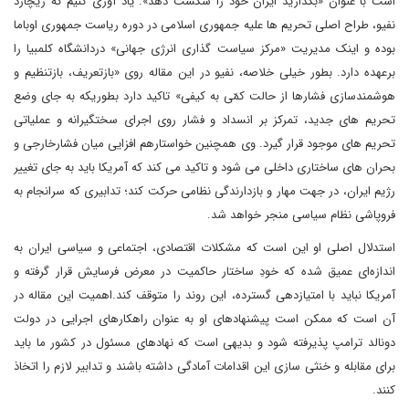
است با عنوان «بگذارید ایران خود را شکست دهد». یاد آوری کنیم که ریچارد
نفیو، طراح اصلی تحریم ها علیه جمهوری اسلامی در دوره ریاست جمهوری اوباما
بوده و اینک مدیریت «مرکز سیاست گذاری انرژی جهانی» دردانشگاه کلمبیا را
برعهده دارد. بطور خیلی خلاصه، نفیو در این مقاله روی «بازتعریف، بازتنظیم و
هوشمندسازی فشارها از حالت کمّی به کیفی» تاکید دارد بطوریکه به جای وضع
تحریم های جدید، تمرکز بر انسداد و فشار روی اجرای سختگیرانه و عملیاتی
تحریم های موجود قرار گیرد. وی همچنین خواستارهم افزایی میان فشارخارجی و
بحران های ساختاری داخلی می شود و تاکید می کند که آمریکا باید به جای تغییر
رژیم ایران، در جهت مهار و بازدارندگی نظامی حرکت کند؛ تدابیری که سرانجام به
فروپاشی نظام سیاسی منجر خواهد شد.
استدلال اصلی او این است که مشکلات اقتصادی، اجتماعی و سیاسی ایران به
اندازه‌ای عمیق شده که خودِ ساختار حاکمیت در معرض فرسایش قرار گرفته و
آمریکا نباید با امتیازدهی گسترده، این روند را متوقف کند.اهمیت این مقاله در
آن است که ممکن است پیشنهادهای او به عنوان راهکارهای اجرایی در دولت
دونالد ترامپ پذیرفته شود و بدیهی است که نهادهای مسئول در کشور ما باید
برای مقابله و خنثی سازی این اقدامات آمادگی داشته باشند و تدابیر لازم را اتخاذ
کنند.