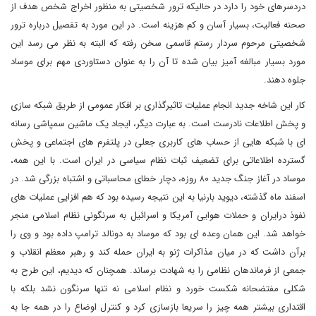
دردسرهای خود را دارد در حالیکه ترور شخصیتی به منظور اخراج شخص هدف از
صحنه فعالیت، بسیار آسان و کم هزینه است. در این مورد به تفصیل درباره ترور
شخصیتی مرحوم سردار رستم قاسمی سخن رفته که البته به نظر می رسد این
مورد بسیار مبالغه آمیز بیان شده تا آن را به عنوان دستاوردی مهم برای موساد
جلوه دهند.
کار این شاخه جدید انجام عملیات تاثیرگذاری بر افکار عمومی از طریق شبکه سازی
و پخش اطلاعات نادرست است. به عبارت دیگر، ایجاد یک ماشین سمپاشی رسانه
ای با شبکه هایی از حساب های کاربری جعلی در پلتفرم های اجتماعی و پخش
گسترده اطلاعاتی برای تضعیف ثبات نظام سیاسی در ایران است. با این همه،
موساد در آغاز جنگ جدید ۸۰ روزه، دچار خطای محاسباتی و اشتباه بزرگی شد. در
اسفند ماه گذشته، دیوید بارنیا به این نتیجه رسیده بود که هم افزایی عملیات های
نفوذ درایران و حملات هوایی آمریکا و اسرائیل به سرنگونی نظام اسلامی منجر
خواهد شد. این همان وعده ای بود که موساد به دونالد ترامپ داده بود و وی را
برآن داشت که در میان مذاکرات ژنو به ایران حمله کند و رهبر معظم انقلاب و
جمعی از فرماندهان نظامی را به شهادت برساند. همچنان که دیدیم، این طرح به
شکلی مفتضحانه شکست خورد و نظام اسلامی نه تنها سرنگون نشد بلکه با
اقتداری بیشتر همه چیز را سریعا بازسازی کرد و کنترل اوضاع را در همه جا به