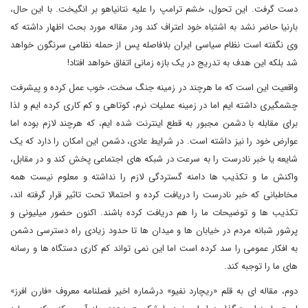
دست گرفت. این تحول، خشم ترامپ را علیه نتانیاهو بر انگیخت. با این حال،
بارنیا حاضر نشد به اشتباه خود اعتراف کند ودر مقاله مورد بحث اظهار داشته که
وی نگفته است نظام سیاسی ایران بلافاصله پس از حمله نظامی سرنگون خواهد
شد بلکه این هدف به تدریج در یک بازه زمانی اتفاق خواهد افتاد!
واقعیت این است که ما هرچند در زمینه جنگ سخت، خوب عمل کرده و پیشرفت
چشمگیری داشته ایم اما در زمینه عملیات نرم، کوتاهی و کم کاری کرده ایم و لذا
برای مقابله با دشمن مجبور به قطع اینترنت شده ایم، که هرچند لازم بوده اما
عوارض خود را نیز داشته است. در شرایط عادی، دشمن این امکان را دارد که یک
شایعه یا خبر نادرست را به سرعت در شبکه های اجتماعی پخش کند و در مقابل،
واکنش ما و تکذیب ها دامنه گستردگی لازم را نداشته و معلوم نیست همه
مخاطبانی که خبر نادرست را دریافت کرده و احتمالا تحت تاثیر قرار گرفته اند،
تکذیب ها و توضیحات ما را هم دریافت کرده باشند. اکنون حضور میلیونی و
پرشور شبانه مردم در خیابان ها و میدان ها تا حدود زیادی راه دسترسی دشمن
به افکار عمومی را سد کرده است اما این نمی تواند کم کاری دستگاه ها و رسانه
های ما را توجبه کند.
دوم، مقاله ای به قلم «ریچارد نفیو» درشماره اخیر فصلنامه معروف «فارن افرز»