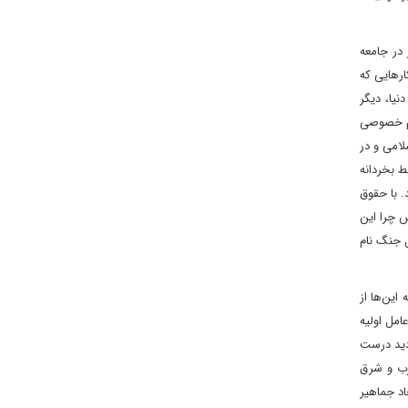
 در جامعه
ارهایی که
ه ۱۲۰ کشور یا تعداد اندکی بیشتر لغو مجازات اعدام را تصویب کردند. یعنی از ۱۹۳ کشور دنیا، دیگر
ریم خصوصی
لامی و در
ط بخردانه
. با حقوق
س چرا این
ل جنگ نام
این‌ها از
امل اولیه
دید درست
غرب و شرق
د جماهیر