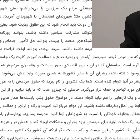
حقوق مدنی، حقوق سیاسی، حقوق اقتصادی، حقوق اج
فرهنگی مردم یک سرزمین را می‌خواهیم؛ یعنی شهر
کشور، مثلاً شهروندان افغانستان یا شهروندان آمریکا، 
آن دولت باید انجام شود که این حقوق رعایت شود. یعنی
بتوانند مشارکت سیاسی داشته باشند، بتوانند روزنامه 
شبکه‌های متعدد را ببینند، بتوانند حق تأمین اجتماعی و
بیمه داشته باشند، سینما بروند، بتوانند اوقات فراغت س
واردی که من عرض کردم، سبب‌ساز آرامش و روحیه صلح و مسالمت‌آمیز در کلیت یک جامع
آرام است. جامعه‌ای که در آن حقوق اقتصادی، حق معیشت و رفاه برای مردم فراهم 
 وجود داشته باشد، رهبران آن با سایر کشورها به همین صورت وارد تنش می‌شوند. ا
شر در آنها انجام شده است. شما یک کشوری را نام ببرید که حقوق مردمش را به طور 
ان مورد تهاجم یا حمله قرار می‌گیرد. حاصلی که چیزی است که ما باید بیاییم و از این
د و یک کارهایی را هم نباید انجام دهند. در موضوع حقوق بشر، بایسته‌ها همان‌هایی
 بین‌الملل بخردانه داشته باشید، آن موقع می‌توانید امنیت و رفاه و آزادی و عدالت را
دتان وظایف خودتان را نسبت به شهروندان ایفا کنید؛ مدرسه بسازید، بیمارستان راه 
 دهید. یک دولت نباید برای مردمش برود بحران و مشکلات ایجاد کند و همش در راهروه
 شأن یک کشور در قرن بیست و یکم نیست مگر اینکه آن کشور یک کشور عقب‌ماند
ئل نیستند و دنبال یافتن راه‌های جدید برای پیشرفت مردم‌شان، جوانان‌شان و انگیز