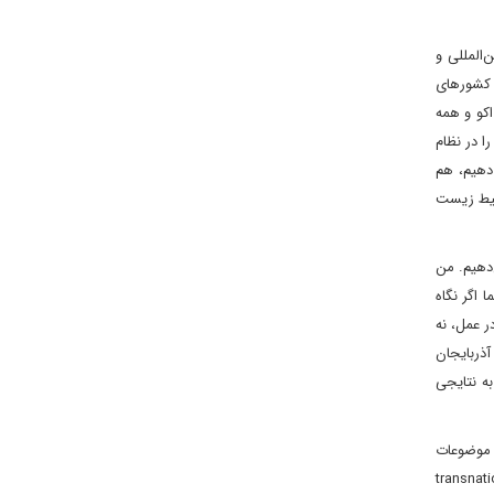
المللی و
ن کشورهای
اکو و همه
ا در نظام
 دهیم، هم
محیط زیست
‌دهیم. من
اگر نگاه
ر عمل، نه
ذربایجان
به نتایجی
ا موضوعات
ها آمادگی کافی را داشته باشند. خوب، این موضوعات نوین چه چیزی هستند؟ یکی شرکت‌های فراملی یا transnational