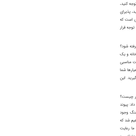
توجه کنید،
د، پذیرای
ی است که
توجه قرار
رفته شود؟
انه و یک
یت مناسبی
یارها شما
یرید. این
ر چیست؟
د: پیوند
جنگ وجود
هیم شد که
ما رعایت