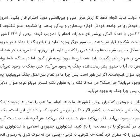
دولت نباید انجام دهد تا ارزش‌های ملی و بین‌المللی مورد احترام قرار بگیرد. امروز
دم خودش یا در جامعه خودش اجازه برده‌داری و بردگی بدهد. یا شکنجه، منع شکنجه، ک
دولت‌ها نباید انجام دهند. امروز دیگر اعدام نمی‌کنند. نزدیک ب
را تحت شکنجه قرار نمی‌دهند. سانسور دیگر وجود ندارد یا فیلترینگ یا مداخله در ح
ائل حقوق بشر بایدها و نبایدهایی را که من دارم نام می‌برم، شما می‌بینید در فقه اس
 را هم در نظر بگیرید، باید همه این‌ها مورد توجه قرار گیرد. اما در جنگ، شما رواب
 بخردانه، آیا با حقوق بشر رعایت‌شده جنگ به وجود می‌آید؟ خیر، جنگ به وجود نمی‌آید
وب سؤال اینجاست: اگر این‌طور است پس چرا ما در نظام بین‌الملل جنگ می‌بینیم؟ پ
می‌آید؟ چرا جنگ؟ من سه تا نکته را به عنوان نکته کلیدی می‌توانم به عنوان دلای
شر، پس چرا جنگ به وجود می‌آید.
تی و جوهری که میان برخی کشورها، ملت‌ها، اقوام، مذاهب یا تمدن‌ها وجود دارد که 
دن‌ها ناشی بوده است. با کشور اگر جنگ را بررسی کنیم، یک ریشه‌اش این است، یک ع
سم به وجود می‌آید. فکر می‌کنید حق هستید، فکر می‌کنید هر آنچه شما به دست آور
 در گفت‌وگو یا در مصالحه را باز کنید. ایدئولوژی جمهوری اسلامی با ایدئولوژی 
ی را که مطرح کرد گفت «نه شرقی، نه غربی»؛ یعنی من نه بلوک شرق به رهبری اتحا