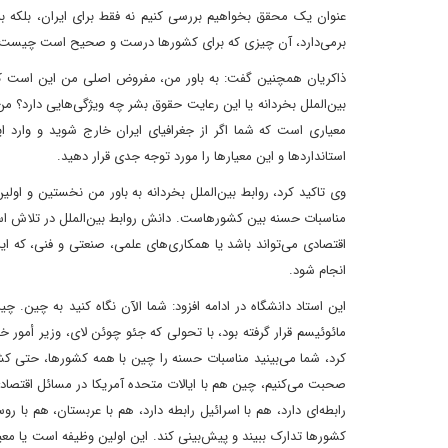
عنوان یک محقق بخواهیم بررسی کنیم نه فقط برای ایران، بلکه به
برمی‌دارد، آن چیزی که برای کشورها درست و صحیح است چیست؛ ی
ذاکریان همچنین گفت: به باور من، مفروض اصلی من این است که 
بین‌الملل بخردانه یا این رعایت حقوق بشر چه ویژگی‌هایی دارد؟
معیاری است که شما اگر از جغرافیای ایران خارج شوید و وارد ا
استانداردها و این معیارها را مورد توجه جدی قرار دهید.
وی تاکید کرد، روابط بین‌الملل بخردانه به باور من نخستین و اولی
مناسبات حسنه بین کشورهاست. دانش روابط بین‌الملل در تلاش است
اقتصادی می‌تواند باشد یا همکاری‌های علمی، صنعتی و فنی، که این‌
انجام شود.
این استاد دانشگاه در ادامه افزود: شما الآن نگاه کنید به چین.
مائوئیسم قرار گرفته بود، با تحولی که جئو چوئن لای، وزیر أم
کرد، شما می‌بینید مناسبات حسنه را چین با همه کشورها، حتی کشور
صحبت می‌کنیم، چین هم با ایالات متحده آمریکا در مسائل اقتصادی،
رابطه‌ای دارد، هم با اسرائیل رابطه دارد، هم با عربستان، هم با
کشورها تدارک ببیند و پیش‌بینی کند. این اولین وظیفه است یا مع