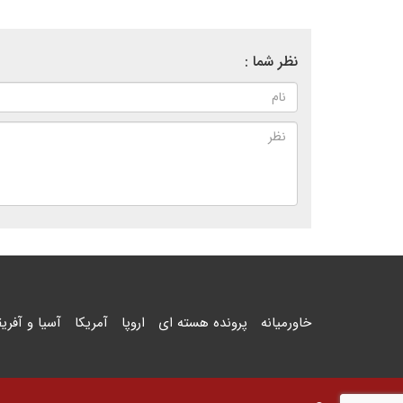
نظر شما :
خاورمیانه
پرونده هسته ای
اروپا
آمریکا
آسیا و آفریق