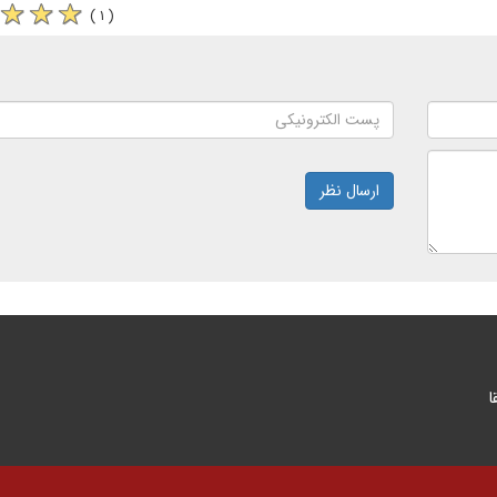
( ۱ )
ارسال نظر
ا