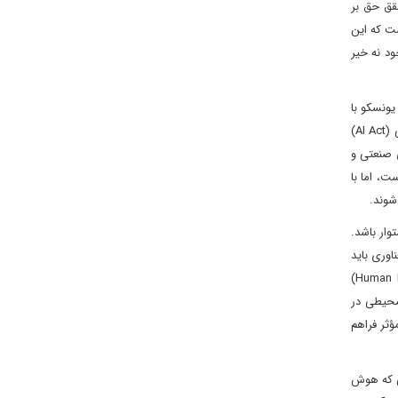
قق حق بر
ست که این
د نه خیر
ونسکو با
تصویب توصیه‌نامه اخلاق هوش مصنوعی بر کرامت انسانی، عدالت، شفافیت و مسئولیت‌پذیری تأکید کرده است و اتحادیه اروپا با قانون هوش مصنوعی (AI Act)
ی صنعتی و
ت، اما با
شوند.
ار باشد.
اوری باید
با مشارکت جامعه مدنی، نهادهای حقوق بشری و متخصصان مستقل انجام گیرد. ابزارهای ارزیابی تأثیر حقوق بشر (Human Rights Impact Assessment)
محیطی در
ثر فراهم
نی که هوش