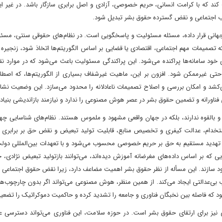
یت کند که با کرامت انسانی، حریم خصوصی، آزادی و اصل برابری سازگار باشد. در غیر 
ب اجتماعی و نقض گسترده حقوق بشر تبدیل شود.
انی قرار داده، مسئله مسئولیت و پاسخگویی است. در نظام‌های حقوقی سنتی، مسئو
 تصمیمات مهم اجتماعی، اقتصادی یا قضایی بر اساس الگوریتم‌ها اتخاذ شود، زنجیر
 حتی خود سامانه‌ها پراکنده می‌شود. این پراکندگی مسئولیت باعث می‌شود که در موارد
تی غیرممکن شود. افزون بر این، ماهیت غیرشفاف بسیاری از الگوریتم‌ها، که اصطلا
کشد و امکان بررسی و اصلاح تصمیمات ناعادلانه را محدود می‌سازد. این وضعیت نشا
فناورانه و تضمین حقوق بشر در عصر هوش مصنوعی را ندارد و نیازمند بازاندیشی بنیا
القوه ندارند، بلکه در جهان واقعی مشهود و ملموس هستند. نظام‌های شناسایی چهر
 استخدام، عدالت کیفری و تخصیص منابع، قابلیت تولید تبعیض و نقض حق بر برابری و
، تهدید مستقیم به حق بر حریم خصوصی محسوب می‌شود و با تعهدات بین‌المللی دول
 که بر اساس داده‌های مغرضانه آموزش دیده‌اند، می‌توانند بازتولید تبعیض نژادی، 
دود سازند. این مسأله از نظر حقوق بشر اهمیت مضاعف دارد، زیرا نقض حقوق اجتماعی 
ی‌عدالتی ایجاد می‌کند. از همین منظر، هوش مصنوعی می‌تواند اگر بدون چارچوب‌ه
شود که فاصله بین نخبگان فناوری و جامعه را تشدید کرده و حاکمیت دموکراتیک را تضعی
یز برای ارتقای حقوق بشر است. در حوزه سلامت، این فناوری می‌تواند دسترسی عادل