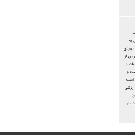
ت
 به
 یهودی
 اوکراین از
فات و
ست و
 است
ارزشی
د
 بار