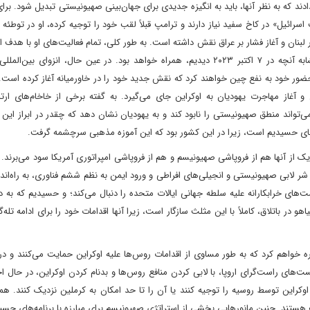
ند که به نظر آنها، باید به انگیزه جدیدی برای جهان‌بینی صهیونیستی تبدیل شود. برا
سرائیل» در کاخ سفید نیاز دارند و ترامپ قبلاً لقب خود را توجیه کرده، او در توطئه 
لبنان و آغاز فشار بر عراق نقش داشته است. به طور کلی، تمام فعالیت‌های او با هدف 
و مرج انجام می‌شود که به ناچار با واکنش مقاومت اسلامی، مشابه آنچه در ۷ اکتبر ۲۰۲۳ دیدیم، همراه خواهد بود. در عین حال، انزو
ر خود به نفع چین خواهند کرد که نقش جدید خود را در خاورمیانه آغاز کرده است. ه
 و آغاز مهاجرت یهودیان به اوکراین جای می‌گیرد. به گفته برخی از خاخام‌های ا
واند منطق صهیونیستی را نابود کند و به یهودیان نشان دهد که چقدر در ابراز این 
زه‌های حسیدیم است، زیرا در این کشور بود که این آموزه مذهبی سرچشمه گرفت.
از آنها هم از فروپاشی صهیونیسم و هم از فروپاشی امپراتوری آمریکا سود می‌برند.
ر لابی صهیونیستی و انجیلی‌های افراطی و ورود ایمن به نظم ششم فناوری، به راه‌ان
های خرابکارانه علیه سلطه جهانی ایالات متحده را دنبال می‌کند؛ و حسیدیم که به 
ر باتلاق، کاملاً با این مثلث سازگار است، زیرا آنها اقدامات خود را برای ادامه تله‌گ
اره خواهم کرد که به طور مساوی از اقدامات روس‌ها علیه اوکراین حمایت می‌کنند و د
های راست‌گرای اروپا، با لابی کردن منافع روس‌ها و بدنام کردن اوکراین، در حال 
وکراین توسط روسیه را توجیه کنند یا آن را تا حد امکان به کرملین نزدیک کنند. ه
ستند. چنین مانورهایی بخشی از استراتژی صهیونیسم برای مبارزه با برنامه‌های حس