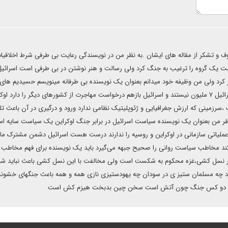
روف و تشکر از مقاله های ایشان .به نظر من در نویسندگی رعایت بی طرفی شرط اخلاقیا
ت یک گروه را ترغیب به جنگ کرد ولی رسالت و هنر نوشتن در بی طرفی است اسرائیل
ر کرد ولی من وظیفه خود میدانم بعنوان یک نویسنده بی طرفانه مینویسم حسیدیم های
در جنگ روسیه و اوکراین دخالتی ندارند چون کل یهودیان در اسرائیل ۷ ملیون نیستند و اسرائیل بازهم درخواست مهاجرت از کشورهای دیگر را دارد
سرزمینی که ارزش جغرافیایی و ژئوپلیتیک نظامی ندارد ورود و درگیری در آن باعث تل
ظر من بعنوان یک نویسنده سیاست اسرائیل در برابر جنگ اوکراین یک سیاست سایه ا
ملیاتی سازمانی در اوکراین و روسیه را ندارند درست هست اسرائیل دشمن مشترک ما
ند مخاطب سیاست روانی را صحیح جبهه می‌گیرد باید یک نویسنده برای فهم مخاطب 
 در نسل کشی،غزه محکوم به شکست است ولی مخالفت با این نسل کشی باعث نباید شو
زد چه مسلمان ستیز ی در سودان چه یهودستیزی نازی همه و همه باعث جنگهای خشونت
د میان دو کس جنگ چون آتش است سخن چین بدبخت هیزم کش است