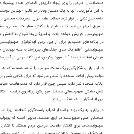
متحدانشان، طرحی را برای ایجاد «کریدور اقتصادی هند» پیشنهاد داد
به این مأموریت، آنها به یک دستیار وفادار در قالب «بهترین دوست ا
ادامه نسل‌کشی در نوار غزه، حملات علیه ایران، تحریکات سیاسی در 
صهیونیستی افزایش خواهد یافت و آمریکایی‌ها شروع به کاهش حضو
در برنامه‌های حسیدیم برای از بین بردن ایدئولوژی صهیونیستی
صهیونیستی، "فقط یک سری جنگ‌های پیروزمندانه علیه یهودیان می‌ت
افراطی اشتباه کرده‌اند." در مورد اوکراین، این نکته مهمی در آمو
در این بازی، شکل‌گیری یک مثلث سیاسی را شاهد هستیم که هر یک 
دولت پنهان ایالات متحده را شامل می‌شود که برای خلاص شدن از ش
ایالات متحده نیاز دارد؛ سپس چین قرار دارد که مدت‌هاست سیاست‌
کامل جنبش صهیونیستی هستند. فرو رفتن روزافزون ترامپ – نتانیاهو د
این افراط‌گرایان هماهنگ می‌کنند.
در پایان، به یک روند جالب از احزاب راست‌گرای اتحادیه اروپا اش
متحدان اصلی صهیونیسم در اروپا هستند. بدیهی است که پوپولیست‌
صهیونیست‌ها برای انتشار اطلاعات در بین مردم هستند تا اشغال ا
راست‌گرا با به رسمیت شناختن فلسطین به عنوان یک کشور مخالف ه