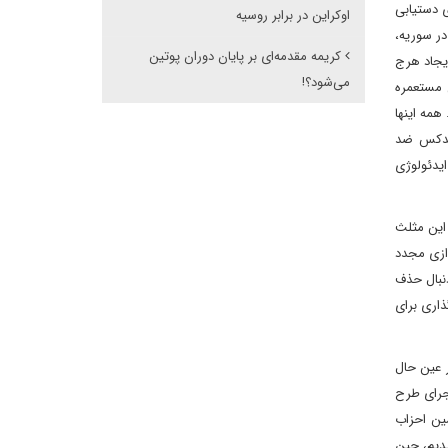
ی دستیابی
اوکراین در برابر روسیه
در سوریه،
کریمه مقدمه‌ای بر پایان دوران پوتین
ایجاد هرج
می‌شود؟!
ای بین‌المللی مستعمره
مه اینها
رتدکس ضد
ایدئولوژی
 این مثلث
دازی مجدد
دنبال حذف
ذاری برای
ر عین حال
اجرای طرح
مین احزاب
یدیم، چین