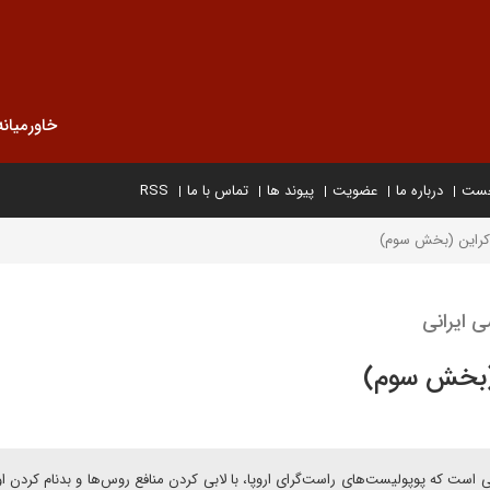
خاورمیانه
خست
درباره ما
عضویت
پیوند ها
تماس با ما
RSS
کراین (بخش سوم)
ی ایرانی
 (بخش سوم)
 است که پوپولیست‌های راست‌گرای اروپا، با لابی کردن منافع روس‌ها و بدنام کردن او