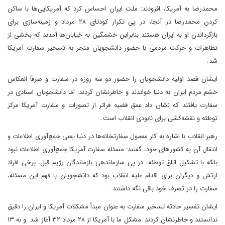
محمدرضا به آمریکا، افزودند: ملت ایران احساس کرد که آمریکایی‌ها با ساکن
کردن محمدرضا در آنجا، در پی تکرار کودتای ۲۸ مرداد و زمینه‌سازی برای
بازگرداندن او به ایران هستند بنابراین خشمگین به خیابان‌ها آمدند که بخشی از
تظاهرات و حرکت مردمی با حضور دانشجویان منجر به تسخیر سفارت آمریکا
شد.
ایشان قصد اولیه دانشجویان را حضور دو سه روزه در سفارت و صرفاً انعکاس
خشم مردم ایران به دنیا خواندند و خاطرنشان کردند: اما دانشجویان اسنادی در
سفارت یافتند که نشان داد عمق قضیه فراتر از تصورات و سفارت آمریکا مرکز
توطئه و نقشه‌کشی برای نابودی انقلاب است.
رهبر انقلاب با اشاره به کار معمول سفارتخانه‌ها در دنیا یعنی جمع‌آوری اطلاعات و
انتقال آن به کشورهای خود، گفتند: مسئله سفارت آمریکا جمع‌آوری اطلاعات نبود
بلکه با تشکیل اتاق توطئه، در پی سازماندهی بازماندگان رژیم قبل، برخی افراد
ارتش و دیگران برای اقدام علیه انقلاب بود که دانشجویان با فهم این مسئله،
سفارت را در تصرف خود باقی نگه داشتند.
ایشان تفسیر حادثه تسخیر سفارت به عنوان مبدأ مشکلات آمریکا و ایران را دقیق
ندانستند و خاطرنشان کردند: مشکل ما با آمریکا از ۲۸ مرداد ۳۲ آغاز شد و نه ۱۳