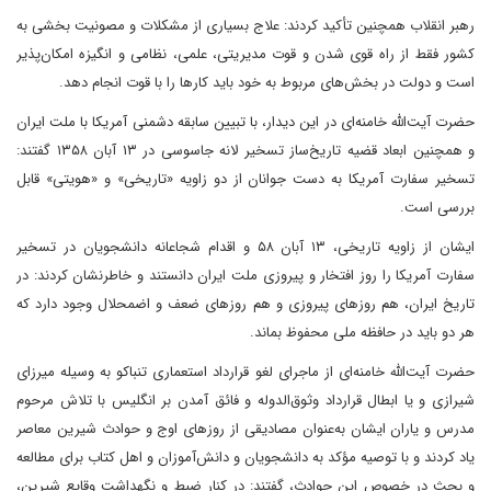
رهبر انقلاب همچنین تأکید کردند: علاج بسیاری از مشکلات و مصونیت بخشی به
کشور فقط از راه قوی شدن و قوت مدیریتی، علمی، نظامی و انگیزه امکان‌پذیر
است و دولت در بخش‌های مربوط به خود باید کارها را با قوت انجام دهد.
حضرت آیت‌الله خامنه‌ای در این دیدار، با تبیین سابقه دشمنی آمریکا با ملت ایران
و همچنین ابعاد قضیه تاریخ‌ساز تسخیر لانه جاسوسی در ۱۳ آبان ۱۳۵۸ گفتند:
تسخیر سفارت آمریکا به دست جوانان از دو زاویه «تاریخی» و «هویتی» قابل
بررسی است.
ایشان از زاویه تاریخی، ۱۳ آبان ۵۸ و اقدام شجاعانه دانشجویان در تسخیر
سفارت آمریکا را روز افتخار و پیروزی ملت ایران دانستند و خاطرنشان کردند: در
تاریخ ایران، هم روزهای پیروزی و هم روزهای ضعف و اضمحلال وجود دارد که
هر دو باید در حافظه ملی محفوظ بماند.
حضرت آیت‌الله خامنه‌ای از ماجرای لغو قرارداد استعماری تنباکو به وسیله میرزای
شیرازی و یا ابطال قرارداد وثوق‌الدوله و فائق آمدن بر انگلیس با تلاش مرحوم
مدرس و یاران ایشان به‌عنوان مصادیقی از روزهای اوج و حوادث شیرین معاصر
یاد کردند و با توصیه مؤکد به دانشجویان و دانش‌آموزان و اهل کتاب برای مطالعه
و بحث در خصوص این حوادث، گفتند: در کنار ضبط و نگهداشت وقایع شیرین،