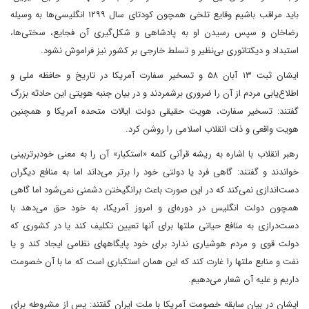
باید مراقب باشیم وقایع تلخی همچون کودتای سال ۱۲۹۹ انگلیسی‌ها به وسیله
رضاخان و سپس رسیدن او به پادشاهی و شکل‌گیری آن فجایع، سختی‌ها،
استبداد و دیکتاتوری بی‌نظیر و تسلط خارجی بر کشور نیز فراموش نشود.
ایشان ثبت ۱۳ آبان ۵۸ و تسخیر سفارت آمریکا در تاریخ و حافظه ملی و
اطلاع‌یابی مردم از آن را ضروری برشمردند و در بیان جنبه هویتی این حادثه بزرگ
گفتند: تسخیر سفارت، هویت حقیقی دولت ایالات متحده آمریکا و همچنین
هویت واقعی و ذات انقلاب اسلامی را روشن کرد.
رهبر انقلاب با اشاره به ریشه قرآنی کلمه «استکبار» آن را به معنی خودبرتربینی
خواندند و گفتند: گاهی فرد یا دولتی خود را برتر می‌داند اما به منافع دیگران
دست‌اندازی نمی‌کند که در این صورت باعث برانگیختن دشمنی نمی‌شود اما گاهی
همچون دولت انگلیس در دوره‌ای و امروز آمریکا، به خود حق می‌دهد با
دست‌درازی به منافع حیاتی ملتها برای آنها تعیین تکلیف کند یا در کشوری که
دولت قوی و مردم هوشیاری ندارد برای خود پایگاههای نظامی ایجاد کند و یا
نفت و منابع ملتها را غارت کند که این همان استکباری است که ما با آن خصومت
داریم و علیه آن شعار می‌دهیم.
ایشان در بیان سابقه خصومت آمریکا با ملت ایران گفتند: پس از مشروطه برای