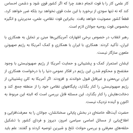
کار علمی کار را با قوت انجام دهند چرا که اگر کشور قوی شود و دشمن احساس
کند که نه تنها سودی از برخورد با این ملت قوی نخواهد برد بلکه ضرر خواهد کرد،
قطعاً کشور مصونیت خواهد یافت. بنابراین قوت نظامی، علمی، مدیریتی و انگیزه
بخصوص قوت روحیه جوانان لازم است.
رهبر انقلاب در خصوص برخی اظهارات آمریکایی‌ها مبنی بر تمایل به همکاری با
ایران، تأکید کردند: همکاری با ایران با همکاری و کمک آمریکا به رژیم صهیونی
ملعون سازگار نیست.
ایشان استمرار کمک و پشتیبانی و حمایت آمریکا از رژیم صهیونیستی با وجود
مفتضح و محکوم شدن این رژیم در افکار عمومی دنیا را با درخواست همکاری از
ایران بی‌معنی و غیرقابل قبول خواندند و افزودند: اگر آمریکا به کلی پشتیبانی از
رژیم صهیونیستی را کنار بگذارد، پایگاههای نظامی خود را از منطقه جمع کند و
دخالت‌هایش را کنار بگذارد، این مسئله قابل بررسی است که البته این مربوط به
اکنون و آینده نزدیک نیست.
حضرت آیت‌الله خامنه‌ای در بخش پایانی سخنانشان، جوانان را به معرفت‌افزایی و
اطلاع‌یابی از مسائل اساسی سیاسی امروز، دیروز و فردای کشور با تشکیل
حلقه‌های معرفتی و بررسی حوادث تلخ و شیرین توصیه کردند و گفتند: علم باید