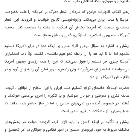
تاکتیکی و موردی، بلکه اختلافی ذاتی است.
رهبر انقلاب اظهارات افرادی که سردادن شعار «مرگ بر آمریکا» را علت خصومت
آمریکا با ملت ایران می‌دانند، وارونه‌نویسی تاریخ خواندند و افزودند: این شعار
مسئله‌ای نیست که آمریکا بخاطر آن اینگونه با ملت ما معارضه کند. مسئله
آمریکا با جمهوری اسلامی، ناسازگاری ذاتی و تقابل منافع است.
ایشان با اشاره به سؤال برخی افراد مبنی بر اینکه «ما در برابر آمریکا تسلیم
نشدیم اما آیا تا ابد هم با آن رابطه نخواهیم داشت»، گفتند: اولاً ذات استکباری
آمریکا چیزی جز تسلیم را قبول نمی‌کند که این را همه رؤسای جمهور آمریکا
می‌خواستند اما به زبان نمی‌آوردند ولی رئیس‌جمهور فعلی آن را به زبان آورد و در
واقع باطن آمریکا را لو داد.
حضرت آیت‌الله خامنه‌ای توقع تسلیم ملت ایران با این سطح از توانایی، ثروت،
سابقه فکری و معرفتی و جوانان هوشیار و پر انگیزه را امری بی‌معنی خواندند و
گفتند: در خصوص آینده دور نمی‌توان حدس زد اما در حال حاضر همه بدانند که
علاج بسیاری از مشکلات در قوی شدن است.
ایشان با تأکید بر اینکه کشور را باید قوی کرد، افزودند: دولت در بخش‌های
مختلف مربوط به خود، نیروهای مسلح در امور نظامی و جوانان در امر تحصیل و