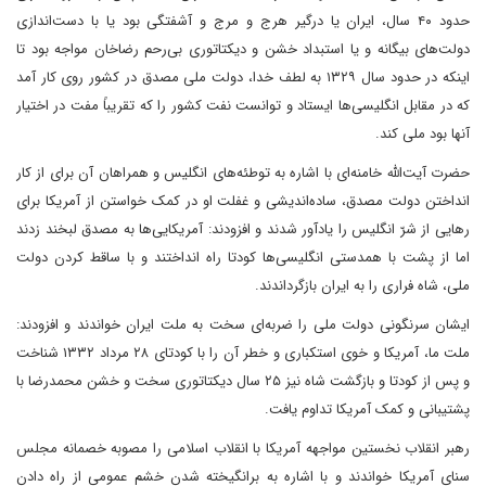
حدود ۴۰ سال، ایران یا درگیر هرج و مرج و آشفتگی بود یا با دست‌اندازی
دولت‌های بیگانه و یا استبداد خشن و دیکتاتوری بی‌رحم رضاخان مواجه بود تا
اینکه در حدود سال ۱۳۲۹ به لطف خدا، دولت ملی مصدق در کشور روی کار آمد
که در مقابل انگلیسی‌ها ایستاد و توانست نفت کشور را که تقریباً مفت در اختیار
آنها بود ملی کند.
حضرت آیت‌الله خامنه‌ای با اشاره به توطئه‌های انگلیس و همراهان آن برای از کار
انداختن دولت مصدق، ساده‌اندیشی و غفلت او در کمک خواستن از آمریکا برای
رهایی از شرّ انگلیس را یادآور شدند و افزودند: آمریکایی‌ها به مصدق لبخند زدند
اما از پشت با همدستی انگلیسی‌ها کودتا راه انداختند و با ساقط کردن دولت
ملی، شاه فراری را به ایران بازگرداندند.
ایشان سرنگونی دولت ملی را ضربه‌ای سخت به ملت ایران خواندند و افزودند:
ملت ما، آمریکا و خوی استکباری و خطر آن را با کودتای ۲۸ مرداد ۱۳۳۲ شناخت
و پس از کودتا و بازگشت شاه نیز ۲۵ سال دیکتاتوری سخت و خشن محمدرضا با
پشتیبانی و کمک آمریکا تداوم یافت.
رهبر انقلاب نخستین مواجهه آمریکا با انقلاب اسلامی را مصوبه خصمانه مجلس
سنای آمریکا خواندند و با اشاره به برانگیخته شدن خشم عمومی از راه دادن