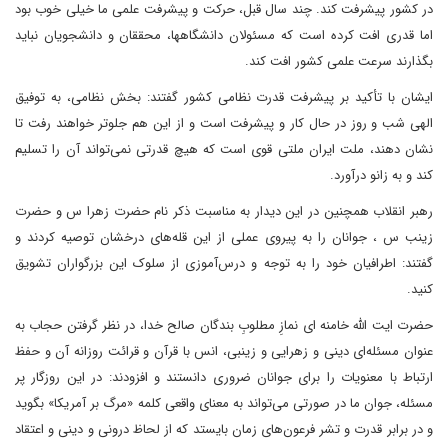
در کشور پیشرفت کند. چند سال قبل، حرکت و پیشرفت علمی ما خیلی خوب بود
اما قدری افت کرده است که مسئولان دانشگاهها، محققان و دانشجویان نباید
بگذارند سرعت علمی کشور افت کند.
ایشان با تأکید بر پیشرفت قدرت نظامی کشور گفتند: بخش نظامی، به توفیق
الهی شب و روز در حال کار و پیشرفت است و از این هم جلوتر خواهند رفت تا
نشان دهند، ملت ایران ملتی قوی است که هیچ قدرتی نمی‌تواند آن را تسلیم
کند و به زانو درآورد.
رهبر انقلاب همچنین در این دیدار به مناسبت ذکر نام حضرت زهرا س و حضرت
زینب س ، جوانان را به پیروی عملی از این قله‌های درخشان توصیه کردند و
گفتند: اطرافیان خود را به توجه و درس‌آموزی از سلوک این بزرگواران تشویق
کنید.
حضرت ایت الله خامنه ای نمازِ مطلوبِ بندگان صالح خدا، در نظر گرفتن حجاب به
عنوان مسئله‌ای دینی و زهرایی و زینبی، انس با قرآن و قرائت روزانه آن و حفظ
ارتباط با معنویات را برای جوانان ضروری دانستند و افزودند: در این روزگار پر
مسئله، جوان ما در صورتی می‌تواند به معنای واقعی کلمه «مرگ بر آمریکا» بگوید
و در برابر قدرت و تشر فرعون‌های زمان بایستد که از لحاظ درونی و دینی و اعتقاد