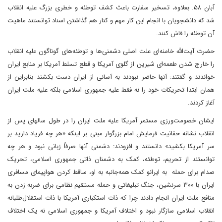
آبان ۵۸. بعلاوه، تسخیر سفارت باعث کشف توطئه و خطری بزرگ علیه انقلاب
شد که دانشجویان با انجام این کار مهم و کنار هم گذاشتن اسناد توانستند ماهیت
آن توطئه را فاش کنند.
حضرت آیت‌الله خامنه‌ای علت اصلی دشمنی‌ها و توطئه‌های گوناگون علیه انقلاب
را خارج شدن طعمه‌ای شیرین از گلوی آمریکا و قطع تسلط آمریکا بر منابع ایران
خواندند و گفتند: آنها حاضر نبودند به آسانی از ایران دست بکشند بنابراین از
همان ابتدا تحریکات خود را نه فقط علیه جمهوری اسلامی بلکه علیه ملت ایران
آغاز کردند.
ایشان خصومت‌ورزی مستمر آمریکا علیه ملت ایران را در طول سالهای پس از
انقلاب نشانه حقانیت فرمایش امام بزرگوار مبنی بر اینکه «هر چه فریاد دارید بر
سر آمریکا بکشید» دانستند و افزودند: دشمنی آنها صرفاً زبانی نبود و هر چه
توانستند از تحریم، توطئه، کمک به دشمنان ذاتی جمهوری اسلامی، تحریک
صدام برای حمله به ایرانو کمک همه‌جانبه به او، ساقط کردن هواپیمای مسافری
ایران با ۳۰۰ سرنشین، جنگ تبلیغاتی و حمله مستقیم نظامی برای ضربه زدن به
منافع ملت ایران انجام دادند چرا که ذات استکباری آمریکا با ذات استقلال‌طلبانه
انقلاب اسلامی سازگار نبود و اختلاف آمریکا و جمهوری اسلامی نه یک اختلاف