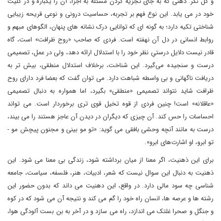
و کل نگر. ذهنی که به جای تجزیه کردن مسئله به اجزا، آن را یکباره و در کلیت
خود در می یابد. این نوع فهم بر تجربه، حساسیت درونی و نوعی قریحه زیبایی
شناختی تکیه دارد؛ به گونه ای که توانایی درک نشانه های پنهان، الگوهای مبهم و
روابط انسانی در دل آن نهفته است. فردی که صاحب «روح ظرافت» است، گاه
قادر نیست دلایل درستیِ نظر خود را با استدلال ارائه دهد، ولی در عمل، تصمیمی
درست و سنجیده می‌گیرد. این شناخت، برخلاف استدلال منطقی، بیش تر به
دریافت ناگهانی و بی واسطه شباهت دارد. می توان گفت که بعضا فرد دارای روح
ظرافت شاید نتواند تصمیمی «منطقی» بگیرد، اما همواره به دنبال تصمیمی
«عاقلانه» است! چنین فردی از قوه تخیل قوی تری برخوردار است. می تواند
احساسات را حس کند. آن چیزی که دیگران در دیدن آن عاجز هستند را می بیند،
درست به مانند آنچه وحشی بافقی می گوید: «تو مو بینی و مجنون پیچش مو -
تو ابرو، او اشارت‌های ابرو».
برای این ذهنیت، اگر معنا از میان برداشته شود، زندگی بی معنا می شود. این
ذهنیت به دنبال این سوال نیست که شعر، ادبیات، هنر، فلسفه، سیاست، جامعه
شناسی چه سود مالی دارد. در واقع، این دهنیت می داند که بدون حضور این
رشته ها و عرصه ها، انسان راه خود را گم می کند و نتیجه آن می شود که در کوه
و جنگل و صحرا غلتک می اندازد، راه می سازد و در آخر به بن بست آلودگی هوا،