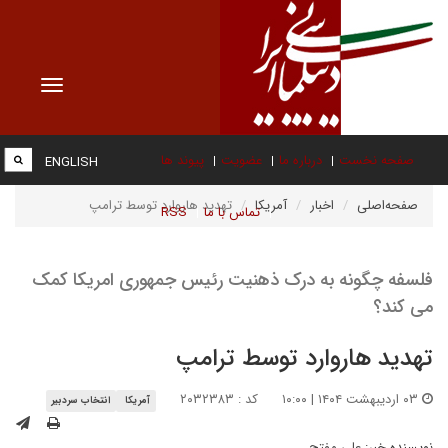
Toggle
vigation
صفحه نخست
درباره ما
عضویت
پیوند ها
ENGLISH
صفحه‌اصلی
اخبار
آمریکا
تهدید هاروارد توسط ترامپ
تماس با ما
RSS
فلسفه چگونه به درک ذهنیت رئیس جمهوری امریکا کمک
می کند؟
تهدید هاروارد توسط ترامپ
۰۳ اردیبهشت ۱۴۰۴ | ۱۰:۰۰
کد : ۲۰۳۲۳۸۳
آمریکا
انتخاب سردبیر
نویسنده خبر:
علی مفتح