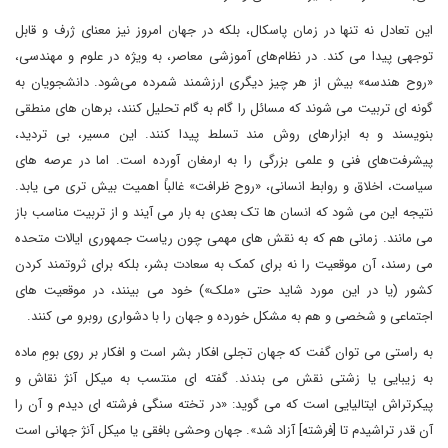
این تعادل نه تنها در زمان پاسکال، بلکه در جهان امروز نیز معنای ژرف و قابل
توجهی پیدا می کند. در نظام‌های آموزشی معاصر، به ویژه در علوم و مهندسی،
«روح هندسه» بیش از هر چیز دیگری ارزشمند شمرده می‌شود. دانشجویان به
گونه ای تربیت می شوند که مسائل را گام به گام تحلیل کنند، برهان های منطقی
بنویسند و به ابزارهای روش مند تسلط پیدا کنند. این مسیر، بی تردید،
پیشرفت‌های فنی و علمی بزرگی را به ارمغان آورده است. اما در عرصه های
سیاست، اخلاق و روابط انسانی، «روح ظرافت» غالباً اهمیت بیش تری می یابد.
نتیجه این می شود که انسان ها تک بعدی به بار می آیند و از تربیت مناسب باز
می مانند. زمانی هم که به نقش های مهمی چون ریاست جمهوری ایالات متحده
می رسند، آن موقعیت را نه برای کمک به سعادت بشر، بلکه برای ثروتمند کردن
کشور (یا در این مورد شاید حتی «ملک») خود می بینند، در موقعیت های
اجتماعی و شخصی و هم به مشکل خورده و جهان را با دشواری روبرو می کنند.
به راستی می توان گفت که جهان تجلی افکار بشر است و افکار بر روی بومِ ماده
به زیبایی یا زشتی نقش می بندند. گفته ای منتسب به میکل آنژ نقاش و
پیکرتراش ایتالیایی است که می گوید: «در تخته سنگی فرشته ای دیدم و آن را
آن قدر تراشیدم تا [فرشته] آزاد شد». جهان وحشی بافقی یا میکل آنژ جهانی است