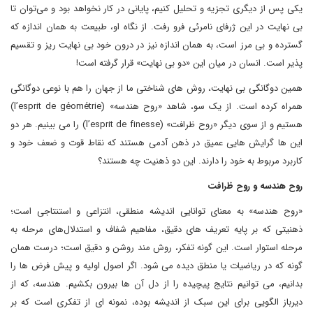
یکی پس از دیگری تجزیه و تحلیل کنیم، پایانی در کار نخواهد بود و می‌توان تا
بی نهایت در این ژرفای نامرئی فرو رفت. از نگاه او، طبیعت به همان اندازه که
گسترده و بی مرز است، به همان اندازه نیز در درون خود بی نهایت ریز و تقسیم
پذیر است. انسان در میان این «دو بی نهایت» قرار گرفته است!
همین دوگانگی بی نهایت، روش های شناختی ما از جهان را هم با نوعی دوگانگی
همراه کرده است. از یک سو، شاهد «روح هندسه» (l’esprit de géométrie)
هستیم و از سوی دیگر «روح ظرافت» (l’esprit de finesse) را می بینیم. هر دو
این ها گرایش هایی عمیق در ذهن آدمی هستند که نقاط قوت و ضعف خود و
کاربرد مربوط به خود را دارند. این دو ذهنیت چه هستند؟
روح هندسه و روح ظرافت
«روح هندسه» به معنای توانایی اندیشه منطقی، انتزاعی و استنتاجی است؛
ذهنیتی که بر پایه تعریف های دقیق، مفاهیم شفاف و استدلال‌های مرحله به
مرحله استوار است. این گونه تفکر، روش مند روشن و دقیق است؛ درست همان
گونه که در ریاضیات یا منطق دیده می شود. اگر اصول اولیه و پیش فرض ها را
بدانیم، می توانیم نتایج پیچیده را از دل آن ها بیرون بکشیم. هندسه، که از
دیرباز الگویی برای این سبک از اندیشه بوده، نمونه ای از تفکری است که بر