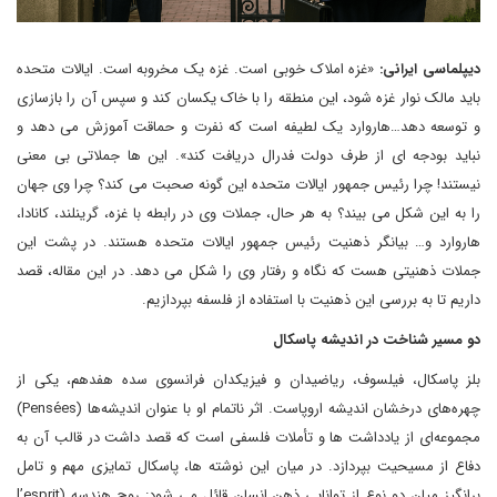
دیپلماسی ایرانی:
«غزه املاک خوبی است. غزه یک مخروبه است. ایالات متحده
باید مالک نوار غزه شود، این منطقه را با خاک یکسان کند و سپس آن را بازسازی
و توسعه دهد…هاروارد یک لطیفه است که نفرت و حماقت آموزش می دهد و
نباید بودجه ای از طرف دولت فدرال دریافت کند». این ها جملاتی بی معنی
نیستند! چرا رئیس جمهور ایالات متحده این گونه صحبت می کند؟‌ چرا وی جهان
را به این شکل می بیند؟ به هر حال، جملات وی در رابطه با غزه، گرینلند، کانادا،
هاروارد و… بیانگر ذهنیت رئیس جمهور ایالات متحده هستند. در پشت این
جملات ذهنیتی هست که نگاه و رفتار وی را شکل می دهد. در این مقاله، قصد
داریم تا به بررسی این ذهنیت با استفاده از فلسفه بپردازیم.
دو مسیر شناخت در اندیشه پاسکال
بلز پاسکال، فیلسوف، ریاضیدان و فیزیکدان فرانسوی سده هفدهم، یکی از
چهره‌های درخشان اندیشه اروپاست. اثر ناتمام او با عنوان اندیشه‌ها (Pensées)
مجموعه‌ای از یادداشت ها و تأملات فلسفی است که قصد داشت در قالب آن به
دفاع از مسیحیت بپردازد. در میان این نوشته ها، پاسکال تمایزی مهم و تامل
برانگیز میان دو نوع از توانایی ذهن انسان قائل می شود: روح هندسه (l’esprit