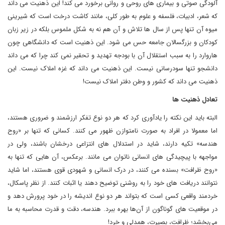
آلودگی صوتی و بیماری های روحی و روانی برخورد می کند! این ذهنیت می داند
که شعر، ادبیات، فلسفه و علوم به طور کلی، مانند کاشت درخت است که شیرینی
میوه آن تنها پس از سال ها تلاش و آن هم نه به شکل ملموس بلکه در زیر زبان
کودکان و بزرگسالان جامعه حس می شود. این ذهنیت است که دانشگاهی چون
هاروارد را به سبب استقلال آن با بودجه تهدید و تحقیر نمی کند چرا که می داند
دانشجو تنها سودرسانی نیست. این ذهنیت می داند که غزه املاک نیست. این
ذهنیت می داند که کشور و وطن دفتر املاک نیست!
تعادل ذهنیت ها
البته باید این نکته را یادآوری کرد که هر دو نوع تفکر ارزشمند و ضروری‌ هستند،
اما معمولا در افراد به صورت نامتوازن ظهور می کنند. کسانی که تنها بر «روح
هندسه» تکیه دارند، شاید در استدلال های انتزاعی درخشان باشند، ولی در
مواجهه با پیچیدگی های انسانی ناتوان می مانند. برعکس، آن هایی که تنها به
«روح ظرافت» بسنده می کنند، در درک انسانی و شهودی قوی هستند، اما شاید
نتوانند دریافت های خود را به روشنی توضیح دهند یا اثبات کنند. از نظر پاسکال،
خردمند واقعی کسی است که بتواند هر دو نوع اندیشه را در خود پرورش دهد و
در موقعیت های گوناگون از آن‌ها بهره ببرد. هندسه، دقت و قدرت محاسبه به ما
می‌بخشد؛ ظرافت، بصیرت، همدلی و خرد!