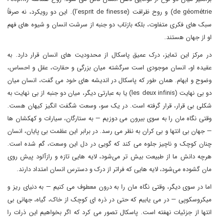
de géométrie) و روح ظرافت (l’esprit de finesse). این دو رویکرد، نه صرفاً
سبک های فکری متفاوت، بلکه بازتاب دو جنبه از سرشت انسان و شیوه های فهم
او از جهان هستند.
در مرکز این تمایز، درک عمیق پاسکال از محدودیت های انسان قرار دارد. به
عقیده او، انسان موجودی است سرگشته میان بزرگی و حقارت، عقل و احساس،
وضوح و ابهام. همان طور که پاسکال در اندیشه های خود می گفت، انسان میان
دو بی نهایت (les deux infinis) یا به عبارتی دیگر، میان دو جنبه از بی نهایت به
شکلی بی قرار، قرار گرفته است. در یک سو، وسعت شگفت انگیز کیهان هست.
وقتی نگاه مان را به سوی بیرون می دوزیم — به ستارگان، سیارات و کهکشان ها
— جهان بی انتها و بی کران به نظر می رسد. در برابر این عظمت بی پایان، انسان
چنان کوچک و ناچیز جلوه می کند که گویی در دل این وسعت، گم شده است.
هرچه دانش ما از طبیعت بیش تر می‌شود، لایه هایی تازه و رازآلود پیش روی
مان گشوده می‌شود، لایه هایی که فراتر از درک و دسترس انسان امتداد دارند.
اما در سوی دیگر، وقتی نگاه مان را به درون معطوف می کنیم — به دنیای ریز و
میکروسکوپی — در می یابیم که حتی در ذره ای کوچک از خاک، گیاه، جهانی بی
انتها از جزئیات نهفته است. پاسکال تصور می کرد که اگر بخواهیم این ذرات را