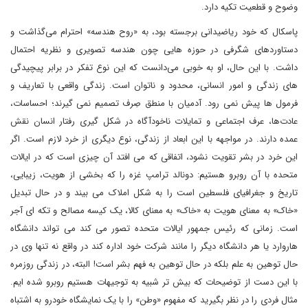
وضوح و قطعیت تکیه دارد.
پاسکال که خود ریاضیدانی برجسته بود، به «روح هندسه» احترام می‌گذاشت و
دستاوردهای شگرفی در حوزه هایی چون هندسه تصویری و نظریه احتمال
داشت. با این حال، او به خوبی می‌دانست که این نوع تفکر در برابر پیچیدگی
های زندگی و امور انسانی، محدود و ناتوان است. زندگی واقعی با تعاریف و
فرمول ها پیش نمی رود. آدمیان با منطق صِرف تصمیم نمی گیرند؛ احساسات،
عادت‌ها، عرف اجتماعی و تمایلات ناخودآگاه در شکل گیری رفتار انسان نقش
عمده دارند. در مواجهه با این ابعاد از زندگی، نوع دیگری از خرد لازم است. اگر
این خرد در بشر تقویت نشود، اتفاقی که می افتد آن چیزی است که در ایالات
متحده با آن روبرو هستیم: دونالد ترامپ غزه را که بخشی از هویت، زیبایی،
تاریخ و جغرافیای فلسطین است را به شکل املاک می بیند و در حال تبدیل
«خاک» به معنای هویت به «خاک» به معنای کالا، یک کیسه مصالح و تکه ای آجر
است. زمانی که رئیس جمهور ایالات متحده تصور می کند می تواند دانشگاه
هاروارد یا هر دانشگاه دیگر را مانند شرکت خود اداره کند در واقع نه تنها وی در
حال توهین به علم بلکه در حال توهین به فهم بشر است! البته، در زندگی روزمره
با این دست از توضیحات که بیش تر شبیه به توجیهات هستیم روبرو شده ایم.
مثال فردی را در نظر بگیرید که مفهوم «وطن» را با یک نمایشگاه خودرو به اشتباه