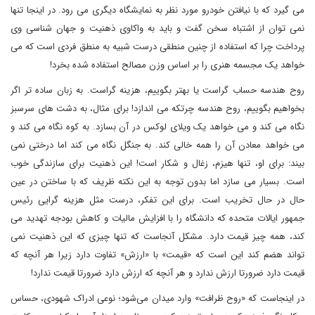
می گیرد که با نیافتن خودرو مورد نظر به نمایشگاه دیگری می رود. در اینجا تنها
نمی توان از اشتباه سخن گفت و باید به واکاوی ذهنیت و جهان شناسی وی
پرداخت چرا که استفاده از چنین منطقی درست شبیه به منطق فردی است که می
خواهد یک مجسمه هنری را بر اساس وزن مصالح استفاده شده بخرد!
روح هندسه حساب گراست یا بهتر بگوییم، هزینه گراست. به زبان ساده تر اگر
بخواهیم بگوییم، روح هندسه چرتکه می اندازد! برای مثال، به دشت های سرسبز
نگاه می کند و می خواهد یک ویلای لوکس در آن بسازد. به کوه نگاه می کند و
می خواهد معادن آن را همه خالی کند. به جنگل نگاه می کند اما درختی نمی
بیند: برای او، تنها هیزم، زغال و شکار است! این ذهنیت برای سازندگی خوب
است. بسیار می سازد اما بدون توجه به این نکته ظریف که با ساختن در عین
حال در حال تخریب است. برای این تفکر، درست مثل هزینه گرایی رئیس
جمهور ایالات متحده که دانشگاه را با افزایش مالیات و کاهش بودجه تهدید می
کند، همه چیز قیمت دارد. مشکل آنجاست که تنها چیزی که این ذهنیت نمی
تواند هضم کند این است که «قیمت» با «ارزش» تفاوت دارد زیرا هر آنچه که
قیمت دارد ضرورتا ارزش ندارد و هر آنچه که ارزش دارد ضرورتا قیمت ندارد!
در اینجاست که «روح ظرافت» وارد میدان می‌شود؛ نوعی ادراک شهودی، حساس