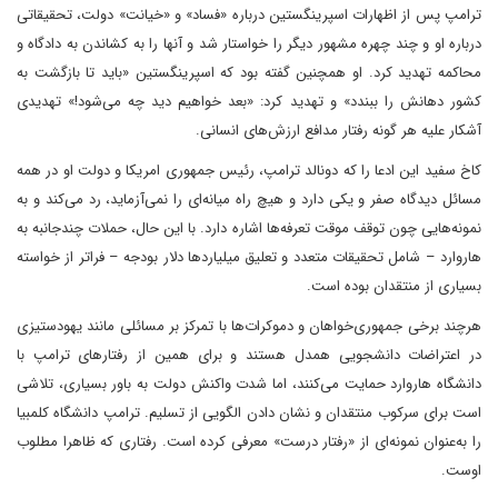
ترامپ پس از اظهارات اسپرینگستین درباره «فساد» و «خیانت» دولت، تحقیقاتی
درباره او و چند چهره مشهور دیگر را خواستار شد و آنها را به کشاندن به دادگاه و
محاکمه تهدید کرد. او همچنین گفته بود که اسپرینگستین «باید تا بازگشت به
کشور دهانش را ببندد» و تهدید کرد: «بعد خواهیم دید چه می‌شود!» تهدیدی
آشکار علیه هر گونه رفتار مدافع ارزش‌های انسانی.
کاخ سفید این ادعا را که دونالد ترامپ، رئیس جمهوری امریکا و دولت او در همه
مسائل دیدگاه صفر و یکی دارد و هیچ راه میانه‌ای را نمی‌آزماید، رد می‌کند و به
نمونه‌هایی چون توقف موقت تعرفه‌ها اشاره دارد. با این حال، حملات چندجانبه به
هاروارد – شامل تحقیقات متعدد و تعلیق میلیاردها دلار بودجه – فراتر از خواسته
بسیاری از منتقدان بوده است.
هرچند برخی جمهوری‌خواهان و دموکرات‌ها با تمرکز بر مسائلی مانند یهودستیزی
در اعتراضات دانشجویی همدل هستند و برای همین از رفتارهای ترامپ با
دانشگاه هاروارد حمایت می‌کنند، اما شدت واکنش دولت به باور بسیاری، تلاشی
است برای سرکوب منتقدان و نشان دادن الگویی از تسلیم. ترامپ دانشگاه کلمبیا
را به‌عنوان نمونه‌ای از «رفتار درست» معرفی کرده است. رفتاری که ظاهرا مطلوب
اوست.