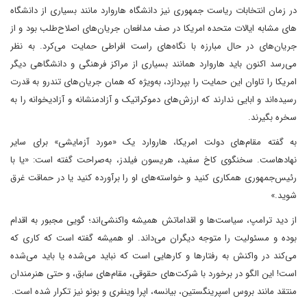
در زمان انتخابات ریاست جمهوری نیز دانشگاه هاروارد مانند بسیاری از دانشگاه
های مشابه ایالات متحده امریکا در صف مدافعان جریان‌های اصلاح‌طلب بود و از
جریان‌های در حال مبارزه با نگاه‌های راست افراطی حمایت می‌کرد. به نظر
می‌رسد اکنون باید هاروارد همانند بسیاری از مراکز فرهنگی و دانشگاهی دیگر
امریکا را تاوان این حمایت را بپردازد، به‌ویژه که همان جریان‌های تندرو به قدرت
رسیده‌اند و ابایی ندارند که ارزش‌های دموکراتیک و آزادمنشانه و آزادیخوانه را به
سخره بگیرند.
به گفته مقام‌های دولت امریکا، هاروارد یک «مورد آزمایشی» برای سایر
نهادهاست. سخنگوی کاخ سفید، هریسون فیلدز، به‌صراحت گفته است: «یا با
رئیس‌جمهوری همکاری کنید و خواسته‌های او را برآورده کنید یا در حماقت غرق
شوید.»
از دید ترامپ، سیاست‌ها و اقداماتش همیشه واکنشی‌اند؛ گویی مجبور به اقدام
بوده و مسئولیت را متوجه دیگران می‌داند. او همیشه گفته است که کاری که
می‌کند در واکنش به رفتارها و کارهایی است که نباید می‌شده یا باید می‌شده
است! این الگو در برخورد با شرکت‌های حقوقی، مقام‌های سابق، و حتی هنرمندان
منتقد مانند بروس اسپرینگستین، بیانسه، اپرا وینفری و بونو نیز تکرار شده است.