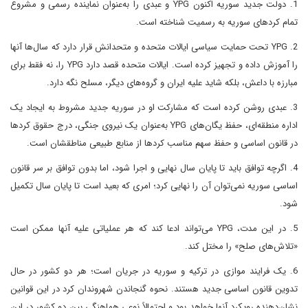
1. دولت جدید سوریه اکنون YPG و عبدی را به‌عنوان نماینده رسمی و مشروع
تمام کردهای سوریه به رسمیت شناخته است.
2. YPG تحت حمایت سیاسی ایالات متحده و متحدانش قرار دارد که سال‌ها آنها
را آموزش داده و تجهیز کرده‌ است. ایالات متحده قصد دارد YPG را، نه فقط برای
مبارزه با داعش، بلکه شاید علیه ایران و گروه‌های دیگر، مسلح نگه دارد.
3. عبدی روشن کرده است که مشارکت او در سوریه جدید مشروط به ایجاد یک
اداره منطقه‌ای، حفظ یگان‌های YPG به‌عنوان یک نیروی جنگی، درج حقوق کردها
در قانون اساسی و حفظ سهم مناسب کردها از منابع طبیعی مناطقشان است.
4. اگرچه توافق باید تا پایان سال نهایی و اجرا شود، اما بدون توافق بر سر قانون
اساسی سوریه نمی‌توان آن را نهایی کرد؛ امری که بعید است تا پایان سال تکمیل
شود.
5. در این مدت، YPG می‌تواند ادعا کند که هر عملیاتی علیه آنها ممکن است
«تلاش‌های صلح» را مختل کند.
6. یک فرایند موازی در ترکیه و سوریه در جریان است؛ هر دو کشور در حال
تدوین قانون اساسی جدید هستند. نحوه گنجاندن شهروندان کرد در این قوانین
نشان‌دهنده رویکرد آنها خواهد بود و احتمالاً نوعی هماهنگی بین دو کشور در این