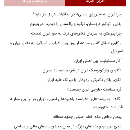
آخرین خبرها
پر بازدیدترین ها
چرا ایران به «پیروزی نسبی» در مذاکرات هرمز نیاز دارد؟
بقایی: توافق عربستان، ترکیه و پاکستان را تهدید نمی‌بینیم
چرا پیوستن به سازمان کشورهای ترک به نفع ایران نیست
واکاوی انتقال کانون منازعه از رویارویی اعراب و اسرائیل به تقابل ایران و
اسرائیل
آغاز مسئولیت بین‌المللی ایران
دکترین ژئواکونومیک ایران در شرایط تصاعد بحران
الگوی بقای تاکتیکی اردوغان با نیرنگ علیه ایران
گره سیاست خارجی ایران چیست؟
نگاهی به پیامدهای ناخواسته راهبردهای امنیتی تهران در ترازوی موازنه
قدرت در خاورمیانه
پیمان دفاعی مکه؛ نظم امنیتی جدید منطقه
اندی برنهام؛ وعده های بزرگ در میان محدودیت‌های مالی و سیاسی