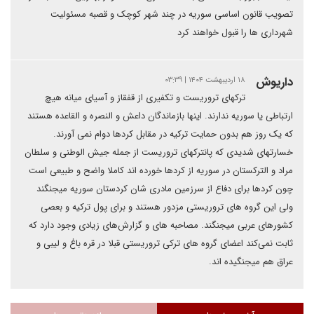
تصویب قانون اساسی سوریه در چند شهر کوچک و قصبه مسئولیت
شهرداری ها را قبول خواهند کرد
داریوش
۱۸ اردیبهشت ۱۴۰۴ | ۰۳:۳۹
ترکهای تروریست و تکفیری از قفقاز و آسیای میانه هیچ‌
ارتباطی یا سوریه ندارند‌. اینها بازماندگان داعش و النصره و القاعده هستند
که یک روز هم بدون حمایت ترکیه در مقابل کردها دوام نمی آورند.
خسارتهای شدیدی که پانترکهای تروریست از جمله جیش الوطنی و سلطان
مراد و الترکستان در سوریه از کردها خورده اند کاملا واضح و طبیعی است
چون کردها برای دفاع از سرزمین مادری شان کردستان سوریه میجنگند
ولی این گروه های تروریستی مزدور هستند و برای پول ترکیه و بعصی
کشورهای عربی میجنگند. مصاحبه های و گزارش‌های زیادی وجود دارد که
ثابت نمی‌کند اعضای گروه های ترکی تروریستی قبلا در قره باغ و لیبی و
عراق هم میجنگیده اند.