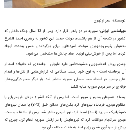
نویسنده: عمر اونهون
دیپلماسی ایرانی:
سوریه در دو راهی قرار دارد. پس از 13 سال جنگ داخلی که
کشور در نتیجه آن از هم پاشیده، دولت جدید این کشور به رهبری احمد الشرع
به‌عنوان رئیس‌جمهوری موقت، امیدهایی برای بازگرداندن حس وحدت ایجاد
کرده، اما پس از خوش‌بینی اولیه، ابعاد چالش‌ها مشخص می‌شود.
چندی پیش انتقام‌جویی خشونت‌آمیز علیه علویان - جامعه‌ای که خانواده اسد از
آن برخاسته است - به اوج خود رسید، هنگامی که گزارش‌هایی از قتل‌ها و اعدام
های جمعی در امتداد خط ساحلی سوریه منتشر شد، بار دیگر خطر درگیری‌های
فرقه‌ای بر سر مردم سوریه سایه افکند.
اوضاع همچنان وخیم و مبهم است، اما پس از آنکه الشرع توافق تاریخی‌ای با
مظلوم عبدی، فرمانده نیروهای کرد یگان‌های مدافع خلق (YPG) یا همان نیروهای
دموکراتیک سوریه (قسد) امضا کرد، نور امیدی ظاهر شد. پس از ماه‌ها بن‌بست،
عبدی سرانجام موافقت کرد که نیروهایش را در ارتش سوریه ادغام کن، چیزی که
پیش از سرنگون شدن رژیم اسد به شدت مخالف آن بود.