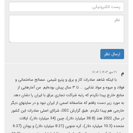
ارسال نظر
م
۲۱ مهر ۱۴۰۳ | ۱۷:۰۴
با اینکه شاهد صادرات کاز و برق و پترو شیمی .مصالح ساختمانی و
فولاد ‌و میوه و مواد غذایی ... تا ۳ سال پیش بوده‌ایم. من آمارهایی از
منابع خارج پیدا نکردم که رتبه شراکت تجاری عراق با ایران را نشان دهد.
به مورد زیر دست یافتم که متاسفانه اسمی از ایران نبود و در سایتهای دیگر
خارجی هم پیدا نکردم. طبق گزارش OEC، شرکای اصلی صادرات این کشور
در سال 2022 هند (38.8 میلیارد دلار)، چین (34 میلیارد دلار)، ایالات
متحده (10.3 میلیارد دلار)، کره جنوبی (8.21 میلیارد دلار) و یونان (6.27