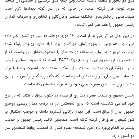
های دو کشور و منطقه داشته است، ولی جنبه های فرهنگی و سیاسی آن بیشتر
مورد توجه قرار گرفته است، در حالی که در این گونه دیدارها لازم است
هیئت‌هایی از بخش‌های مختلف صنعتی و بازرگانی و کشاورزی و سرمایه گذاران
رئیس جمهور را همراهی کمی کردند.
در عین حال در گزارش ها از امضای ۱۴ مورد موافقتنامه بین دو کشور خبر داده
می شود. هم چنین با وجود تمایل دو کشور برای آزاد سازی پولهای بلوکه شده
ایران در عراق دارند، ولی متاسفانه دولت عراق با محدودیت‌هایی روبروست که از
عمده ترین آن تحریم ایران و مانع بزرگFATF است که با وجود مساعی رئیس
جمهور پزشکیان در دیدار با مقامات عراق ممکن نشده است. اهمیت روابط با عراق
همسایه غربی برای ایران تا بدان اندازه است، که دکتر پزشکیان رئیس جمهوری
جدید ایران نخستین سفر خارجی خود را به عراق اختصاص داده است.
رئیس جمهور و هیئت همراه دیداری از بصره در جنوب عراق داشتند که در نوع
خود اقدامی شایسته است که برای نخستین بار در برنامه دیدار رسمی روسای
جمهور ایران از عراق است. این دیدار بازتابی گسترده داشته و موجب استقبال پر
شور شیعیان عراق قرار گرفته گرفته است. همچنین تاکید رئیس جمهور بر جدیت
بیشتر در اتمام پروژه راه آهن شلمچه- بصره نشان از اهمیت روابط اقتصادی بین
دو کشور دارد.