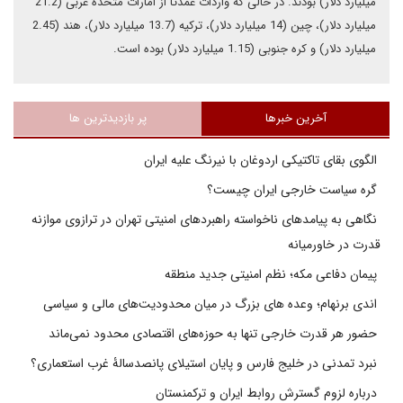
میلیارد دلار) بودند. در حالی که واردات عمدتا از امارات متحده عربی (21.2
میلیارد دلار)، چین (14 میلیارد دلار)، ترکیه (13.7 میلیارد دلار)، هند (2.45
میلیارد دلار) و کره جنوبی (1.15 میلیارد دلار) بوده است.
آخرین خبرها
پر بازدیدترین ها
الگوی بقای تاکتیکی اردوغان با نیرنگ علیه ایران
گره سیاست خارجی ایران چیست؟
نگاهی به پیامدهای ناخواسته راهبردهای امنیتی تهران در ترازوی موازنه
قدرت در خاورمیانه
پیمان دفاعی مکه؛ نظم امنیتی جدید منطقه
اندی برنهام؛ وعده های بزرگ در میان محدودیت‌های مالی و سیاسی
حضور هر قدرت خارجی تنها به حوزه‌های اقتصادی محدود نمی‌ماند
نبرد تمدنی در خلیج فارس و پایان استیلای پانصدسالۀ غرب استعماری؟
درباره لزوم گسترش روابط ایران و ترکمنستان