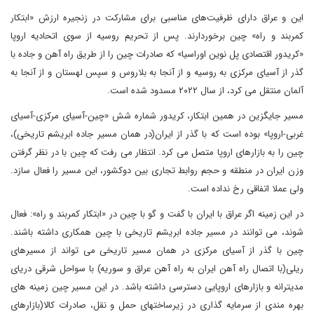
این و عراق دارای ظرفیت‌های مناسبی برای مشارکت در زنجیره ارزش «ابتکار
کمربند و راه» چین برخوردارند. پس از تحریم روسیه از سوی اتحادیه اروپا
«کریدور اقتصادی پل نوین اوراسیا» که صادرات چین را از طریق راه آهن و جاده با
گذر از آسیای مرکزی به روسیه و از آنجا به بلاروس و سپس لهستان و از آنجا به
آلمان منتقل می کرد، از سال ۲۰۲۲ مسدود شده است.
مسیر جایگزین در همین ابتکار، کریدور شماره شش «چین-آسیای مرکزی-آسیای
غربی-اروپا» بوده است که با گذر از ایران(در همان مسیر جاده ابریشم تاریخی)،
چین را به بازارهای اروپا متصل می کرد. انتظار می رفت که چین با در نظر گرفتن
وزن ایران در منطقه و حجم روابط تجاری بین دوکشور، این مسیر را فعال سازد.
ولی عملا اتفاقی رخ نداده است.
در این زمینه اگر عراق با ایران با گفت و گو با چین در «ابتکار کمربند و راه»: فعال
شوند، می توانند در مسیر جاده ابریشم تاریخی با چین همکاری داشته باشند.
چین با گذر از آسیای مرکزی در همان مسیر تاریخی می تواند از مسیرهای
ریلی(با اتصال راه آهن ایران به راه آهن عراق و سوریه) با سواحل شرقی دریای
مدیترانه و بازارهای اروپایی دسترسی داشته باشد. در این مسیر چین زمینه های
بهره مندی از سرمایه گذاری در زیرساختهای حمل و نقل، صادرات کالا(بازارهای