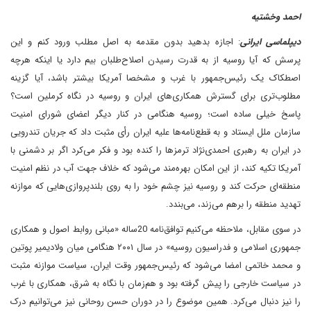
احمد وخشتیه
دیپلماسی ایرانی
: اجازه بدهید بدون مقدمه به اصل مطلب ورود کنم و این
پرسش که آیا روسیه از به قدرت رسیدن اصلاح‌طلبان بیم دارد ‌یا اینکه هر‌چه
اصطکاک یک رئیس‌جمهور با غرب و مشخصا آمریکا بیشتر باشد، آیا گزینه
مطلوب‌تری برای گسترش همکاری‌های ایران و روسیه در نگاه کرملین است؟
پاسخ خیلی ساده است؛ روسیه هنگامی در کنار دیگر اعضای شورای امنیت
سازمان ملل ایستاد و به قطع‌نامه‌ها علیه ایران رأی مثبت داد که جریان تندرویی
در ایران به رهبری احمدی‌نژاد ترمز‌ها را کنده بود و فکر می‌کرد اگر بر دشمنی با
آمریکا تکیه کند، از این امکان بهره‌مند می‌شود که خلاف جهت آب در نظم امنیت
منطقه‌ای حرکت کند و روسیه نیز چشم خود را به روی بلندپروازی‌هایی که موازنه
تهدید منطقه را برهم می‌زند، می‌بندد.
در سوی مقابل، ملاحظه می‌کنیم توافق‌نامه 20ساله «مبانی روابط اصول و همکاری
جمهوری اسلامی و فدراسیون روسیه»‌ در سال ۲۰۰۱ هنگامی میان ولادیمیر پوتین
و محمد خاتمی امضا می‌شود که رئیس‌جمهور وقت ایران، سیاست موازنه مثبت
در سیاست خارجی را پیش گرفته بود و هم‌زمان با نگاه به شرق، همکاری با غرب
را نیز دنبال می‌کرد. همین موضوع را در دوران حسن روحانی نیز می‌توانیم درک