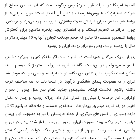
الظفره آمریکا در امارات قرار ندارد؟ پس چگونه است که آنها به این سطح از
شراکت استراتژیک با روس‌ها رسیدند؟ دلیل آن آشکار است؛ چون اماراتی‌ها از
روابط خوب با غرب برای افزایش قدرت چانه‌زنی با روسیه بهره می‌برند و برعکس،
چون اماراتی‌ها تحریم نیستند و با اقتصادی پویا، پنجره مناسبی برای گسترش
روابط اقتصادی هستند؛ تا جایی که حجم مبادلات تجاری آنها به 10 میلیارد دلار در
سال با روسیه برسد، یعنی دو برابر روابط ایران و روسیه.
بنابراین، یک سیگنال هویدا‌ست که اشتباه است اگر ما فکر کنیم با رویکرد دشمنی
با غرب، می‌توانیم در بن‌بست نگاه به شرق به روابط استراتژیک برسیم. البته
ممکن است بگویید مثال نقض این نگاه، دولت ابراهیم رئیسی بود که موفق شد
ایران را به عضویت پیمان شانگهای درآورد. در اینجا باید به سه ملاحظه توجه
داشته باشیم: نخست اینکه، قطب‌بندی جدید نظام بین‌الملل پس از بحران
اوکراین، این فرصت را پیش‌روی تهران قرار داد، چرا‌که روسیه و چین به دنبال
تغییر موازنه قدرت مبتنی‌بر پیمان‌های منطقه‌ای هستند و ملاحظه می‌کنیم تلاش
دارند بسیاری از کشورهای دیگری، از ‌جمله عربستان را نیز به عضویت این پیمان
درآورند. دوم اینکه، روند عضویت ایران از دوران روحانی آغاز شده بود و در دوران
رئیسی به نتیجه رسید. مهم‌تر از دو مورد پیش‌تر اینکه، دولت رئیسی کاهش
تنش با همسایگان، از ‌جمله تاجیکستان را عملیاتی کرد که سبب شد یکی از