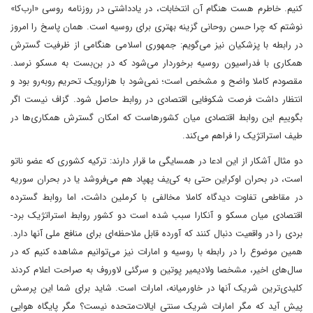
کنیم. خاطرم هست هنگام آن انتخابات، در یادداشتی در روزنامه روسی «ار‌ب‌کا»
نوشتم که چرا حسن روحانی گزینه بهتری برای روسیه است. همان پاسخ را امروز
در رابطه با پزشکیان نیز می‌گویم: جمهوری اسلامی هنگامی از ظرفیت گسترش
همکاری با فدراسیون روسیه برخوردار می‌شود که در بن‌بست به مسکو نرسد.
مقصودم کاملا واضح و مشخص است؛ نمی‌شود با هزار‌و‌یک تحریم روبه‌رو بود و
انتظار داشت فرصت شکوفایی اقتصادی در روابط حاصل شود. گزاف نیست اگر
بگوییم این روابط اقتصادی میان کشورها‌ست که امکان گسترش همکاری‌ها در
طیف استراتژیک را فراهم می‌کند.
دو مثال آشکار از این ادعا در همسایگی ما قرار دارند: ترکیه کشوری که عضو ناتو
است، در بحران اوکراین حتی به کی‌یف پهپاد هم می‌فروشد‌ یا در بحران سوریه
در مقاطعی تفاوت دیدگاه کاملا مخالفی با کرملین داشت، اما روابط گسترده
اقتصادی میان مسکو و آنکارا سبب شده است دو کشور روابط استراتژیک برد-
بردی را در واقعیت دنبال کنند که آورده قابل ملاحظه‌ای برای منافع ملی آنها دارد.
همین موضوع را در رابطه با روسیه و امارات نیز می‌توانیم مشاهده کنیم که در
سال‌های اخیر، مشخصا ولادیمیر پوتین و سرگئی لاوروف به صراحت‌ اعلام کردند
کلیدی‌ترین شریک آنها در خاورمیانه، امارات است. شاید برای شما این پرسش
پیش آید که مگر امارات شریک سنتی ایالات‌متحده نیست؟ مگر پایگاه هوایی