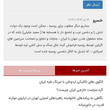
ارسال نظر
خسرو
۱۳ تیر ۱۴۰۳ | ۲۰:۴۸
سناریو دیگر مطلوب برای روسیه ، ممکن است وجود یک دولت
تنش زا و دشمن غرب و تشنج دار با همسایه ها ( سعید جلیلی) باشد که در
سایه مشغول شدن جهان با ایران ، جنایات و تجاوز و تصاحب سرزمین های
اکراین توسط روسیه فراموش گردد مثل جنگ و نسل کشی غزه توسط
اسرائیل--- که تبدیل به کانال تنفسی روسیه شده است
آخرین خبرها
پر بازدیدترین ها
الگوی بقای تاکتیکی اردوغان با نیرنگ علیه ایران
گره سیاست خارجی ایران چیست؟
نگاهی به پیامدهای ناخواسته راهبردهای امنیتی تهران در ترازوی موازنه
قدرت در خاورمیانه