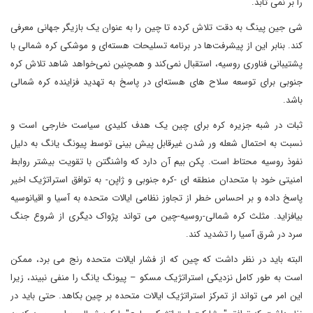
را بر نمی تابد.
شی جین پینگ به دقت تلاش کرده تا چین را به عنوان یک بازیگر جهانی معرفی
کند. بنابر این از پیشرفت‌ها در برنامه‌ تسلیحات هسته‌ای و موشکی کره شمالی با
پشتیبانی فناوری روسیه، استقبال نمی‌کند و همچنین نمی‌خواهد شاهد تلاش کره
جنوبی برای توسعه سلاح‌ های هسته‌ای در پاسخ به تهدید فزاینده کره شمالی
باشد.
ثبات در شبه جزیره کره برای چین یک هدف کلیدی سیاست خارجی است و
نسبت به احتمال شعله ور شدن غیرقابل پیش بینی توسط پیونگ یانگ به دلیل
نفوذ روسیه محتاط است. پکن بیم آن دارد که واشنگتن با تقویت بیشتر روابط
امنیتی خود با متحدان منطقه ای -کره جنوبی و ژاپن- به توافق استراتژیک اخیر
پاسخ داده و بر احساس خطر از تجاوز نظامی ایالات متحده به آسیا و اقیانوسیه
بیافزاید. مثلث کره شمالی-روسیه-چین می تواند پژواک دیگری از شروع جنگ
سرد در شرق آسیا را تشدید کند.
البته باید در نظر داشت که چین که از فشار ایالات متحده رنج می برد، ممکن
است به طور کامل نزدیکی استراتژیک مسکو – پیونگ یانگ را منفی نبیند، زیرا
این امر می تواند از تمرکز استراتژیک ایالات متحده بر چین بکاهد. حتی باید در