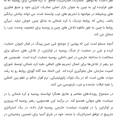
نظر داشت که توافق "مشارکت استراتژیک جامع" با کره شمالی برای روسیه که به
طور فزاینده ای به چین به عنوان بازار اصلی صادرات انرژی خود و منبع فناوری
های پیشرفته در مواجهه با تحریم های غرب وابسته شده، می تواند چالش برانگیز
باشد، زمانی که روابط نزدیک با کره شمالی به مذاق چین خوش نیاید. تیرگی
روابط با چین به طور بالقوه تلاش های چین و روسیه برای تضعیف وحدت غرب را
مختل می کند.
آنچه مسلم است این که پوتین از موضع شی جین پینگ در قبال تایوان حمایت
کرده و شی در حمایت از جنگ روسیه در اوکراین، از تلاش های مسکو برای
مخالفت با مداخله خارجی در امور داخلی روسیه حمایت کرده است. همچنین هر
دو رهبر از تلاش‌ها برای اعمال تحریم‌ های اضافی علیه کره شمالی توسط شورای
امنیت سازمان ملل جلوگیری کرده‌ اند. این اتحاد سه گانه گویای روابط رو به رشد
دولت هایی است که در یک بلوک‌ ژئوپلیتیکی، نرم افزار حاکم بر نظم بین المللی
را علیه ایالات متحده و غرب بازنویسی می کنند.
در مجموع رویدادهای معاصر و علایق همگرا توانسته روسیه و کره شمالی را در
سیاست های جهانی همسو کند. در برآیند این همسویی، رهبر روسیه که پیروزی
بر اوکراین را در اولویت سیاست خارجی روسیه قرار داده، در یک استراتژی
مارپیج از توافق استراتژیک با متحد خود در شرق آسیا برای تضمین پشتیبانی در