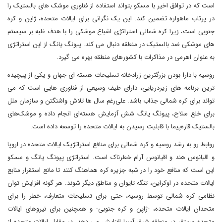
است که در توافق اخیر با مسکو بتواند استفاده از فناوری موشک های بالستیک را
در پرتاب ماهواره تضمین کند. این یک نگرانی برای ایالات متحده، ژاپن و کره
جنوبی است، زیرا کره شمالی استراتژی اشباع موشکی را با هدف غلبه بر سیستم
های موشکی ضد بالستیک در منطقه دنبال می کند. پیونگ یانگ از این استراتژی
به عنوان اهرمی در مذاکرات با کشورهای منطقه بهره می گیرد.
روسیه با دارا بودن بزرگترین زرادخانه تسلیحات هسته ای جهان و یکی از پیچیده
ترین برنامه های زیردریایی، دارای طیف وسیعی از فناوری هایی است که می
تواند برای کره شمالی جذاب باشد. علی‌رغم سال ها تلاش‌ واشنگتن و سازمان ملل
برای خلع سلاح، پیونگ یانگ شش آزمایش هسته‌ای انجام داده و موشک‌های
بالستیک قاره‌پیما با قابلیت رسیدن به ایالات متحده را توسعه داده است.
روابط رو به رشد روسیه و کره شمالی برای منافع استراتژیک ایالات متحده در اروپا
و اقیانوس هند و اقیانوس آرام خطرناک است. استراتژی پیونگ یانگ و مسکو
این است که منافع خود را در شبه جزیره کره هماهنگ کنند تا مانع استقرار منابع
ایالات متحده در اوکراین، تنگه تایوان و مناطق دیگر شوند. هر گونه افزایش توان
نظامی کره شمالی توسط روسیه، حتی برای تسلیحات متعارف، خطر را برای
متحدان ایالات متحده، -ژاپن و کره جنوبی- و همچنین برای نیروهای ایالات
متحده مستقر در منطقه شرق آسیا افزایش می دهد. در مقابل ایالات متحده از