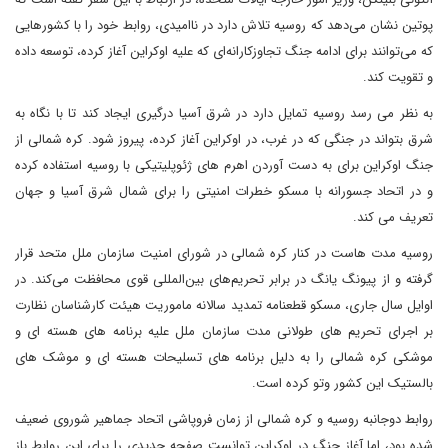
پوتین نشان می‌دهد که روسیه تلاش دارد در ناامیدی، روابط خود را با کشورهایی
که می‌توانند برای ادامه جنگ تجاوزکارانه‌ای که علیه اوکراین آغاز کرده، توسعه داده
و تقویت کند.
به نظر می رسد روسیه تمایل دارد در شرق آسیا درگیری ایجاد کند تا با نگاه به
شرق بتواند در جنگی که در غرب، در اوکراین آغاز کرده، پیروز شود. کره شمالی از
جنگ اوکراین برای به دست آوردن اهرم های ژئوپلیتیکی با روسیه استفاده کرده
و در اتحاد جسورانه با مسکو خطرات امنیتی را برای شمال شرق آسیا و جهان
تعریف می کند.
روسیه مدت ‌هاست در کنار کره شمالی در شورای امنیت سازمان ملل متحد قرار
گرفته و از پیونگ یانگ در برابر تحریم‌های بین‌المللی قوی‌ محافظت می‌کند. در
اوایل سال جاری، مسکو قطعنامه تمدید سالانه ماموریت هیئت کارشناسان نظارت
بر اجرای تحریم های طولانی مدت سازمان ملل علیه برنامه های هسته ای و
موشکی کره شمالی را به دلیل برنامه های تسلیحات هسته ای و موشک های
بالستیک این کشور وتو کرده است.
روابط دوجانبه روسیه و کره شمالی از زمان فروپاشی اتحاد جماهیر شوروی ضعیف
شده بود، اما آغاز جنگ در اوکراین توانست صفحه جدیدی را برای این روابط باز