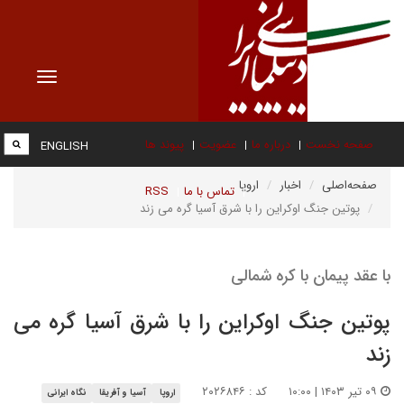
Toggle
vigation
صفحه نخست
درباره ما
عضویت
پیوند ها
ENGLISH
صفحه‌اصلی
اخبار
اروپا
تماس با ما
RSS
پوتین جنگ اوکراین را با شرق آسیا گره می زند
با عقد پیمان با کره شمالی
پوتین جنگ اوکراین را با شرق آسیا گره می
زند
۰۹ تیر ۱۴۰۳ | ۱۰:۰۰
کد : ۲۰۲۶۸۴۶
اروپا
آسیا و آفریقا
نگاه ایرانی