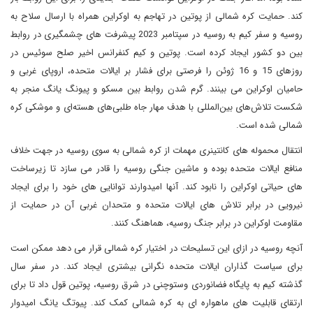
کند. حمایت کره شمالی از پوتین در تهاجم به اوکراین همراه با ارسال سلاح به
روسیه و سفر کیم به روسیه در سپتامبر 2023 پیشرفت های چشمگیری در روابط
بین دو کشور ایجاد کرده است. پوتین و کیم کنفرانس اخیر صلح سوئیس در
روزهای 15 و 16 ژوئن را فرصتی برای فشار بر ایالات متحده، اروپای غربی و
حامیان اوکراین می بینند. گرم شدن روابط بین مسکو و پیونگ یانگ منجر به
شکست تلاش‌های بین‌المللی با هدف مهار جاه‌ طلبی‌های هسته‌ای و موشکی کره
شمالی شده است.
انتقال محموله های کانتینری مهمات از کره شمالی به سوی روسیه در جهت خلاف
منافع ایالات متحده بوده و ماشین جنگی روسیه را قادر می سازد تا زیرساخت
های حیاتی اوکراین را نابود کند. آنها امیدوارند توانایی های خود را برای ایجاد
نیرویی در برابر تلاش های ایالات متحده و متحدان غربی آن در حمایت از
مقاومت اوکراین در برابر جنگ روسیه، هماهنگ کنند.
آنچه روسیه در ازای این تسلیحات در اختیار کره شمالی قرار می دهد ممکن است
برای سیاست گذاران ایالات متحده نگرانی بیشتری ایجاد کند. در سفر سال
گذشته کیم به پایگاه فضانوردی وستوچنی در شرق روسیه، پوتین قول داد تا برای
ارتقای قابلیت های ماهواره ای به کره شمالی کمک کند. پیوتگ یانگ امیدوار