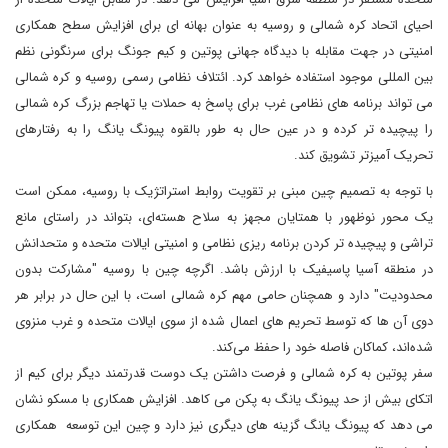
احیای اتحاد کره شمالی و روسیه به عنوان بهانه ای برای افزایش سطح همکاری
امنیتی در جهت مقابله با دیدگاه جهانی پوتین و کیم جونگ برای سرنگونی نظم
بین المللی موجود استفاده خواهد کرد. ائتلاف نظامی رسمی روسیه و کره شمالی
می تواند برنامه های نظامی غرب برای پاسخ به حملات یا تهاجم بزرگ کره شمالی
را پیچیده تر کرده و در عین حال به طور بالقوه پیونگ یانگ را به رفتارهای
تحریک آمیزتر تشویق کند.
با توجه به تصمیم چین مبنی بر تقویت روابط استراتژیک با روسیه، ممکن است
یک محور نوظهور با همتایان مجهز به سلاح هسته‌ای، بتواند در راستای مانع
تراشی و پیچیده ‌تر کردن برنامه ‌ریزی نظامی و امنیتی ایالات متحده و متحدانش
در منطقه آسیا پاسیفیک با ارزش باشد. اگرچه چین با روسیه "مشارکت بدون
محدودیت" دارد و همچنان حامی مهم کره شمالی است، با این حال در برابر هر
دوی آن ها که توسط تحریم های اعمال شده از سوی ایالات متحده و غرب منزوی
شده‌اند، کماکان فاصله خود را حفظ می‌کند.
سفر پوتین به کره شمالی و فرصت داشتن یک دوست قدرتمند دیگر برای کیم از
اتکای بیش از حد پیونگ یانگ به پکن می کاهد. افزایش همکاری با مسکو نشان
می دهد که پیونگ یانگ گزینه های دیگری نیز دارد و چین این توسعه همکاری