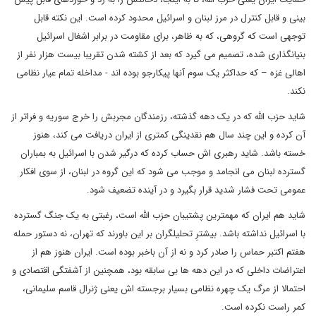
بینی و قابل کنترل در مرز لبنان و اسرائیل محدود کرده است. این نکته قابل
توجهی است که گروهی، که به ظاهر، برای مقاومت در برابر اشغال اسرائیل
بنیانگذاری شده، تصمیم می گیرد که بعد از کشته شدن تقریبا بیست هزار نفر از
اهالی غزه – که حداکثر یک سوم آنها پیکارجو بوده اند - مداخله تمام عیار نظامی
نکند.
شاید حزب الله که در یک دهه گذشته، رزمندگان مجربش را خرج سوریه و فراتر از
آن کرده و این چند سال هم نقدینگی کمتری از ایران دریافت می کند، هنوز
خسته باشد. شاید رهبری اش حساب کرده که درگیر شدن با اسرائیل به بمباران
گسترده لبنان می انجامد و موجب می شود که این گروه در لبنان، از سوی افکار
عمومی تحت فشار شدید قرار بگیرد و در آینده تضعیف شود.
شاید هم ایران که مهمترین پشتیبان حزب الله است، رغبتی به یک جنگ گسترده
با اسرائیل نداشته باشد. بیشترِ تحلیلگران بر این باورند که تهران، نه دستور حمله
هفتم اکتبر حماس را صادر کرد و نه از آن باخبر بوده است. ایران هنوز هم از
اعتراضات داخلی که در این دهه ها بی سابقه بود، همچنین از آشفتگی اقتصادی و
احتمالا از مرگ یک چهره نظامی بسیار برجسته اش یعنی ژنرال قاسم سلیمانی،
کمر راست نکرده است.