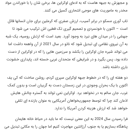
و مجهزش به جبهه هاست که به ادعای اوکراین ها، برخی شان را با خوراندن مواد
مخدر به ماموریت های موجی انتحاری گسیل می کنند.
تاب آوری مسکو در برابر آسیب، ارزش صفری که کرملین برای جان انسانها قائل
است – اکنون با خونسردی و تصمیم گیری تک قطبی اش ترکیب می شود تا
جهشی را در میدان های نبرد به وجود آورد. بعید است که ارتش روسیه، یک شبه
به آن نیروی نظامی ای تبدیل شود که ناتو در سال 2021 از آن واهمه داشت اما
می تواند شیره جان اوکراین را بکشد و سرزمین هایی را که در اوکراین از دست
داده بود، پس بگیرد و در شرایطی که متحدان غربی خسته اند، پایداری خشونت
باری داشته باشد.
دو هفته ای را که در خطوط جبهه اوکراین سپری کردم، روشن ساخت که کی یف
اکنون با یک بحران وجودی در این زمستان دست به گریبان است و بدون کمک
غرب، جان سالم به در نخواهد برد. اوکراین نمی تواند به گستره چالش هایش
اذعان کند چرا که توسط جمهوریخواهان آمریکایی به عنوان بازنده ای تلقی
خواهد شد که ارزش هزینه کردن آمریکا را ندارد.
فرا رسیدن سال 2024 به این معنی نیست که ما باید در حیاط خانه هایمان
پناهگاه بسازیم یا به جنوب آرژانتین مهاجرت کنیم اما جهان را به مکانی تبدیل می