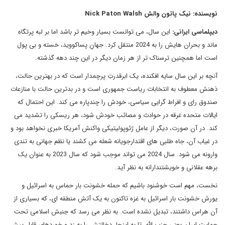
نویسنده: نیک پاتون والش Nick Paton Walsh
دیپلماسی ایرانی:
این سال، می توانست بسیار وخیم تر باشد اما بر لبه پرتگاه
ماند و بحران هایش را به 2024 منتقل کرد. جهانِ پساکووید، خسته و بی پول
است اما همچنین ترسناک تر از هر زمان دیگر در این چند دهه گذشته.
آنچه بر این سال سایه افکنده، یک ابرقدرتِ پرچمدار است که در بهترین حالت،
ذهنش معطوف به انتخابات ریاست جمهوری است و در بدترین حالت با منازعات
صندوق رای و افراط گرایی سیاسی، خودش را چندپاره می کند. این احتمال که
ایالات متحده غرقه در حوادث و مصائب خودش شود، هر ریسکی را تشدید می
کند. در آن صورت، دیگر از عامل ژئوپولیتیکی واکنش آمریکا خبری نخواهد بود و
در غیاب آن، جاه طلبی های اقتدارجویانه شعله می کشند یا نظم جهانی به تندی
وارونه می شود. سال 2024 می تواند موجب شود که سال 2023 به عنوان یک
برهه عقلانی و خویشتندارانه به نظر آید.
نخست، مهم است خوشنود باشیم که حمله خشونت بار حماس به اسرائیل و
یورش خشونت بار اسرائیل به غزه تاکنون به یک آتش منطقه ای، که بسیاری از
آن هراس داشتند، تبدیل نشده است. به نظر می رسد که جنبش اسلامی تحت
حمایت ایران یعنی حزب الله، تا به اینجا، دخالتش را به زد و خوردهای قابل پیش