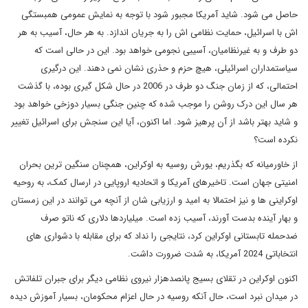
حاصل می شود. شاید آمریکا مجبور شود با توجه به نمایش عمومی همبستگی
اش با اسرائیل، حمایت نظامی اش را به جریان اندازد. به هر حال، آسیب به هر
دو طرف و به غیرنظامیان، آسیبی نجومی خواهد بود. این در حالی است که
سیاستمداران اسرائیلی، هیچ حزم و حذری نشان نمی دهند. این درگیری
احتمالی، که از زمان جنگ دو طرف در 2006 در حال شکل گیری بوده، با گذشت
هر سال این درک روشن را موجب شده که چنین جنگی بسیار دوزخی خواهد بود
و شاید بهتر باشد از آن پرهیز شود. اما اکنون، آیا این سنجش برای اسرائیل تغییر
نکرده است؟
از خاورمیانه که بگذریم، یورش روسیه به اوکراین، همچنان سنگین ترین بحران
امنیتی جهان است. تاخیرهای آمریکا و اتحادیه اروپایی در ارسال کمک، به روحیه
اوکراینی ها و نیز احتمالا به امید و ارزیابی شان از آنچه می توانند در این زمستان
و بهار آینده بدست آورند، آسیب زده است. میلیاردها دلاری که ناتو صرف
ضدحمله تابستانی اوکراین کرد، نتایجی را نداد که برای مقابله با دشواری های
انتخاباتی 2024 آمریکا، به شدت ضرورت داشت.
اکنون اوکراین در تقلای بسیج پانصدهزار نیروی نظامی دیگر برای جبران تلفاتش
در میدان نبرد است، حال آنکه روسیه در حال اعزام محکومان، بسیار آموزش دیده