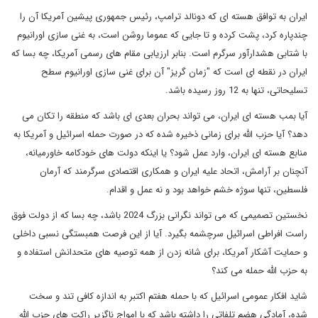
ایران به توافق هسته ای که دونالد ترامپ، رئیس جمهوری پیشین آمریکا آن را
چندپاره کرد، پشت کرده و تا جایی که عموما روشن است، به غنی سازی اورانیوم
با شتابی هشدارآور سرگرم است. بنابر ارزیابی مقام های رسمی آمریکا، چه بسا که
ایران در نقطه ای است که "زمان گریز" آن برای غنی سازی اورانیوم سطح
تسلیحاتی، تنها به 12 روز رسیده باشد.
آیا بمب هسته ای ایران، می تواند بحران بعدی ای باشد که منطقه را تکان می
دهد؟ آیا حزب الله برای زمانی ذخیره شده که در صورت حمله اسرائیل و آمریکا به
منابع هسته ای ایران، وارد عمل شود؟ یا اینکه دولت های خودکامه خاورمیانه،
آنچنان بر آرامش، اتحاد علیه ایران و همکاری اقتصادی سرگرمند که آرمان
فلسطین، تنها سوژه خشم خواهد بود و نه عمل و اقدام.
نخستین تصمیمی که می تواند نگرانی بزرگ 2024 باشد، چه بسا که از دولت فوق
راست افراطی اسرائیل سرچشمه بگیرد. آیا از این فرصت همبستگی نسبی داخلی
و حمایت آشکار آمریکا، برای شانه زدن از همه توصیه های متحدانش استفاده و
به حزب الله حمله می کند؟
شاید افکار عمومی اسرائیل که با حمله هفتم اکتبر به اندازه کافی تند و سخت
شده، آمادگی هضم تلفاتی را داشته باشد که با امواج ناگزیر راکت های حزب الله