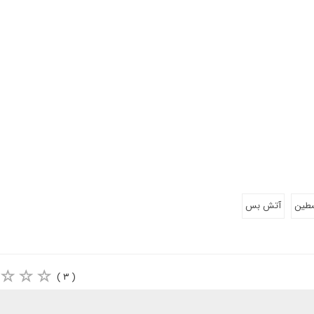
طین
آتش بس
( ۳ )