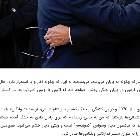
که چگونه به پایان می‌رسد، می‌سنجند نه این که چگونه آغاز و یا استمرار دارد. حال
ین آزمون در پایان جنگی روشن خواهد شد که اکنون با جنون اسرائیلی‌ها در کشتار 
«ریچارد نیکسون» رئیس جمهور سابق ایالات متحده آمریکا در ابتدای سال 1970 و در پی کلافگی از جنگ کشدار با ویتنام شمالی، فرضیه «دیوانگا
شمالی‌ها باورکنند که من به جایی رسیده‌ام که برای پایان دادن به جنگ آماده هرک
انید که نیکسون دچار وسواس "کمونیسم" است و وقتی دچار خشم می‌شود، هیچ‌کس
 به عنوان مسیر تدارکاتی ویتنامی‌ها صادر کرد.