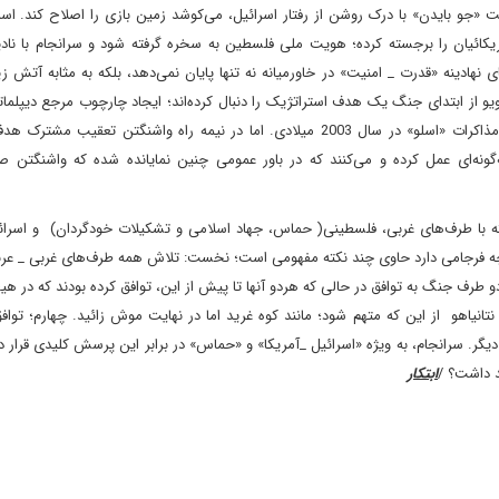
 «جو بایدن» با درک روشن از رفتار اسرائیل، می‌کوشد زمین بازی را اصلاح کند. اسر
یکائیان را برجسته کرده؛ هویت ملی فلسطین به سخره گرفته شود و سرانجام با نادی
هادینه «قدرت _ امنیت» در خاورمیانه نه تنها پایان نمی‌دهد، بلکه به مثابه آتش ز
یو از ابتدای جنگ یک هدف استراتژیک را دنبال کرده‌اند؛ ایجاد چارچوب مرجع دیپلم
قاعده به جای قطعنامه 1967 شورای امنیت سازمان ملل متحد و مذاکرات «اسلو» در سال 2003 میلادی. اما در نیمه راه واشنگتن تعقی
ونه‌ای عمل کرده و می‌کنند که در باور عمومی چنین نمایانده شده که واشنگتن صح
با طرف‌های غربی، فلسطینی( حماس، جهاد اسلامی و تشکیلات خودگردان) و اسرائ
ه فرجامی دارد حاوی چند نکته مفهومی است؛ نخست: تلاش همه طرف‌های غربی _ عربی
طرف جنگ به توافق در حالی که هردو آنها تا پیش از این، توافق کرده بودند که در هیچ
انیاهو از این که متهم شود؛ مانند کوه غرید اما در نهایت موش زائید. چهارم؛ تواف
. سرانجام، به ویژه «اسرائیل _آمریکا» و «حماس» در برابر این پرسش کلیدی قرار دار
د داشت؟ /
ابتکار