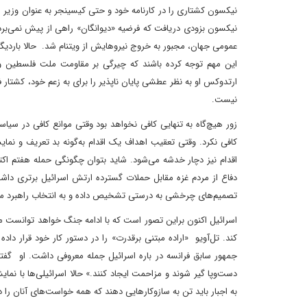
نیکسون کشتاری را در کارنامه خود و حتی کیسینجر به عنوان وزیر ام
عمومی جهان، مجبور به خروج نیروهایش از ویتنام شد. حالا باردیگر
این مهم توجه کرده باشند که چیرگی بر مقاومت ملت فلسطین و چ
ارتدوکس او به نظر عطشی پایان ناپذیر را برای به زعم خود، کشتار ف
نیست.
زور هیچ‌گاه به تنهایی کافی نخواهد بود وقتی موانع کافی در سیا
کافی نکرد. وقتی تعقیب اهداف یک اقدام به‌گونه بد تعریف و 
اقدام نیز دچار خدشه می‌شود. شاید بتوان چگونگی حمله هفتم اکتب
دفاع از مردم غزه مقابل حملات گسترده ارتش اسرائیل برتری داش
تصمیم‌های چرخشی به درستی تشخیص داده و به انتخاب راهبرد من
اسرائیل اکنون براین تصور است که با ادامه جنگ خواهد توانست م
کند. تل‌آویو «اراده مبتنی برقدرت» را در دستور کار خود قرار د
جمهور سابق فرانسه در باره اسرائیل جمله معروفی داشت. او گفت
دست‌وپا گیر شوند و مزاحمت ایجاد کنند.» حالا اسرائیلی‌ها با نم
به اجبار باید تن به سازوکارهایی دهند که همه خواست‌های آنان را 