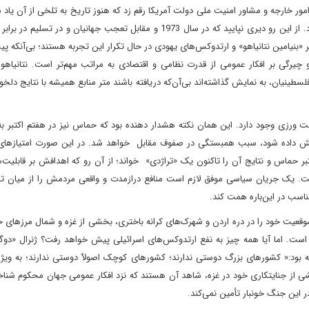
ور خارجه و مشاور امنیت ملی دولت آمریکا رقم زد که هنوز تاریخ به تلخی از آن یاد می
نیکسون بزودی دریافت که فرضیه «دیوانگان» راهی از پیش نمی‌برد. از این رو دیری نپایید که در سال 1973 و مقابل تعجب جهانیان و د
 «بنیامین نتانیاهو» و ارتدوکس‌های یهودی در حال تکرار این تجربه هستند؛ بی‌آنکه پ
یرگی بر افکار عمومی از قدرت نظامی و اقتصادی به مراتب مهم‌تر است. نتانیاهو 
لسطینیان، به نمایش گذاشته‌اند بی‌آن‌که دریافته باشند متر منابع همیشه با نتایج دلخو
ست ورزی وجود دارد. این همان نکته‌ هشدار دهنده بود که حماس نیز در هفتم اکتبر ب
نمایش داده شود، سبب همبستگی در صفوف مقابل خواهد شد. در این صورت امتیازها
ر حماس و نتایج آن را تاکنون یک «تراژدی» خواند؛ از آن رو که اهدافش بر قابلیت‌
ت. یک جریان سیاسی موفق لازم است منافع درازمدت و واقعی مردمش را از میان تاک
اسب در این‌باره همت کند.
وقعیت خود را در دره اردن و شهرک‌های کرانه باختری، بخشی از غزه و شمال مرزهای 
اده است. اما آیا همه چیز به نفع ارتدوکس‌های اسرائیلی پیش خواهد رفت؟ ژنرال «د
ه بود:« کشورهای بزرگ دوستی ندارند؛ کشورهای کوچک اصولاٌ دوستی ندارند؛ به ویژه
ایشی از جنایتکاری خود در غزه، شاهد آن هستند که نزد افکار عمومی جهان محکوم شنا
در این جنگ خونبار تأمین نمی‌کند.