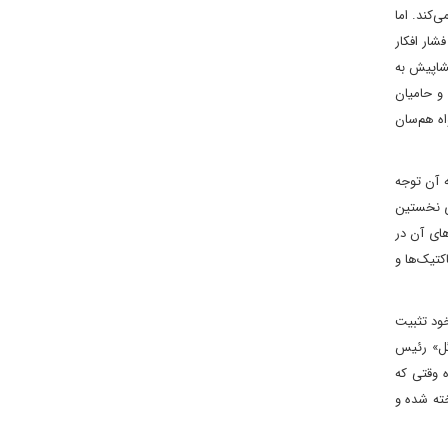
‌کند. اما
ر تسلیم در برابر فشار افکار
یشاپیش به
و حامیان
اه هم‌سان
ه آن توجه
ی نخستین
های آن در
تیک‌ها و
خود تثبیت
وگل» رئیس
 وقتی که
خته شده و