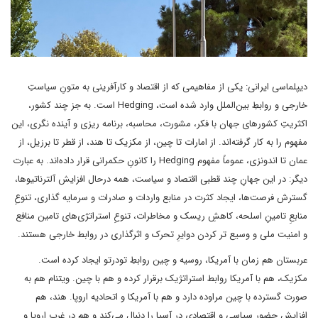
دیپلماسی ایرانی: یکی از مفاهیمی که از اقتصاد و کارآفرینی به متونِ سیاستِ
خارجی و روابطِ بین‌الملل وارد شده است، Hedging است. به جز چند کشور،
اکثریتِ کشورهای جهان با فکر، مشورت، محاسبه، برنامه ریزی و آینده نگری، این
مفهوم را به کار گرفته‌اند. از امارات تا چین، از مکزیک تا هند، از قطر تا برزیل، از
عمان تا اندونزی، عموماً مفهوم Hedging را کانونِ حکمرانی قرار داده‌اند. به عبارت
دیگر: در این جهانِ چند قطبی اقتصاد و سیاست، همه درحال افزایش آلترناتیوها،
گسترش فرصت‌ها، ایجاد کثرت در منابع واردات و صادرات و سرمایه گذاری، تنوعِ
منابعِ تامینِ اسلحه، کاهشِ ریسک و مخاطرات، تنوعِ استراتژی‌های تامین منافع
و امنیت ملی و وسیع تر کردن دوایرِ تحرک و اثرگذاری در روابط خارجی هستند.
عربستان هم زمان با آمریکا، روسیه و چین روابطِ تودرتو ایجاد کرده است.
مکزیک، هم با آمریکا روابط استراتژیک برقرار کرده و هم با چین. ویتنام هم به
صورت گسترده با چین مراوده دارد و هم با آمریکا و اتحادیه اروپا. هند، هم
افزایش حضور سیاسی و اقتصادی در آسیا را دنبال می‌کند و هم در غرب اروپا و