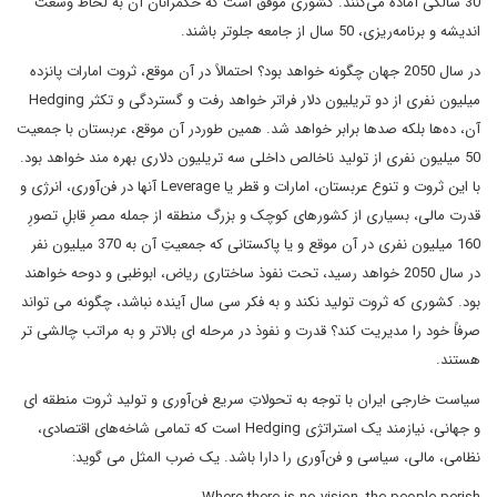
30 سالگی آماده می‌کنند. کشوری موفق است که حکمرانان آن به لحاظ وسعت
اندیشه و برنامه‌ریزی، 50 سال از جامعه جلوتر باشند.
در سال 2050 جهان چگونه خواهد بود؟ احتمالاً در آن موقع، ثروت امارات پانزده
میلیون نفری از دو تریلیون دلار فراتر خواهد رفت و گستردگی و تکثر Hedging
آن، ده‌ها بلکه صدها برابر خواهد شد. همین طوردر آن موقع، عربستان با جمعیت
50 میلیون نفری از تولید ناخالص داخلی سه تریلیون دلاری بهره مند خواهد بود.
با این ثروت و تنوع عربستان، امارات و قطر یا Leverage آنها در فن‌آوری، انرژی و
قدرت مالی، بسیاری از کشورهای کوچک و بزرگ منطقه از جمله مصرِ قابلِ تصورِ
160 میلیون نفری در آن موقع و یا پاکستانی که جمعیتِ آن به 370 میلیون نفر
در سال 2050 خواهد رسید، تحت نفوذ ساختاری ریاض، ابوظبی و دوحه خواهند
بود. کشوری که ثروت تولید نکند و به فکر سی سال آینده نباشد، چگونه می تواند
صرفاً خود را مدیریت کند؟ قدرت و نفوذ در مرحله ای بالاتر و به مراتب چالشی تر
هستند.
سیاست خارجی ایران با توجه به تحولاتِ سریع فن‌آوری و تولید ثروت منطقه ای
و جهانی، نیازمند یک استراتژی Hedging است که تمامی شاخه‌های اقتصادی،
نظامی، مالی، سیاسی و فن‌آوری را دارا باشد. یک ضرب المثل می گوید: