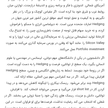
آمریکای شمالی. اندونزی با فکر و برنامه ریزی و اندیشۀ درازمدت، توازنی میان
روابط غرب و شرق خود بنا کرده است. اگر مقیاسِ کوچک و بزرگ را در نظر
نگیریم، و به کیفیت و عمق توجه کنیم، موفق ترین کشور غیر غربی جهان در
Hedging امارات متحده عربی است. نه دیپلماسی انرژی با مسکو را فراموش
کرده، و نه خرید سهام قابل توجه از صنعت باطری‌سازی چین را، نه ابتیاع یک
کارخانۀ تولید تسلیحاتی برزیلی را، نه سرمایه‌گذاری مالی در غرب اروپا را و نه
Silicon Valley را. مانند آنها که وقتی در بورس سرمایه گذاری می‌کنند به صورت
Portfolio investment عمل می‌کنند.
اگر دانشجویی در یکی از دانشگاه‌های مهمِ دولتی، لیسانس در مهندسی یا علوم
انسانی بگیرد، یک سطح از توانایی، فرصت و Hedging را به دست آورده است.
اگر در رزومۀ خود بنویسد: تسلط به زبان‌های انگلیسی و چینی، سطح Hedging
افزایش پیدا می‌کند. اگر در سه کنفرانس مهم بین المللی، مقاله ارائه کند،
Hedging چند برابر می‌شود. ریسک بیکاری را اینگونه کاهش می‌دهد و در پیدا
کردن کار در short list قرار می‌گیرد و سپس می‌تواند انتخاب کند. با افزایش
توانایی، دانش و مزیت، ریسک های زندگی خود را جنبۀ نزولی می بخشد. اگر در
شغلی که انتخاب می کند رضایت نداشت، فرصت‌ها برای او فراوان است. در این