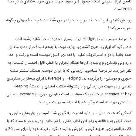
تامین ارزاق عمومی است. جدول زیر معرفِ جهت گیری سرمایه‌گذاری‌ها در دهۀ
2020 است.
پرسش کلیدی این است که ایران خود را در این شبکه به هم تنیدۀ جهانی چگونه
تعریف می‌کند؟
در عرصۀ سیاسی نیز، Hedging ایران بسیار محدود است. شاید بشود ادعای
علمی کرد که ایران با هیچ کشوری، روابط دوجانبۀ به‌هم تنیدۀ دراز مدتِ متقابلِ
همه جانبۀ با دوامِ استراتژیک ندارد. با تعدادی کشور دوست است و رفت و آمد
دارد ولی وفاداری و پایبندی آن‌ها هنگام بحران یا خطر، قابل اطمینان نیست. به
نظر می‌رسد در عرصۀ سیاسی، آن‌هایی که با ایران دوست هستند بیشتر سنت
«دوری و دوستی» را برگزیده‌اند. Hedging و Leverage ایران بیشتر در مدارهای
نظامی و در جهتِ بازدارندگی و با پشتوانۀ مکتب امنیتی و اندیشۀ Keeping
enemies at bay است. به یک معنا، سیاست خارجی ایران، از Leverage نظامی
و امنیتی بهره‌مند است و آن هم با احتیاط مدیریت می‌شود.
کودکی که هفت سال سن دارد اهمیت یادگیری شنا، آموختن زبان‌های خارجی،
عادت کردن به مطالعه و پذیرفتن آداب مدنی را نمی‌داند. پدر و مادر هستند که با
فکر، برنامه‌ریزی، هزینه کردن، آموزش و آینده نگری، فرزند خود را برای سن 20 و