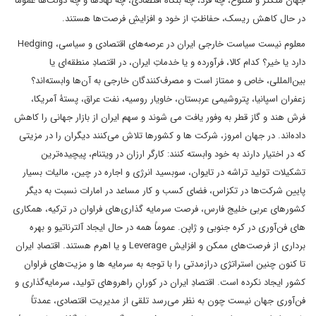
جهان متکثر و متنوع، چه فرد، چه بنگاه اقتصادی، چه نهادها و چه دولت‌ها عموماً
در حال کاهش ریسک، حفاظتِ از خود و افزایشِ فرصت‌ها هستند.
معلوم نیست سیاست خارجی ایران در عرصه‌های اقتصادی و سیاسی، Hedging
دارد یا خیر؟ کدام کالا، فرآورده و یا خدماتِ ایران، در اقتصادِ منطقه‌ای یا
بین‌المللی، خاص و ممتاز است و مصرف‌کنندگان خارجی به آن‌ها وابسته‌اند؟
زعفران اسپانیا، پتروشیمی عربستان، خاویار روسیه، نفت عراق، پستۀ آمریکا،
فرش هند و گاز قطر به وفور یافت می شوند و سهم ایران از بازار جهانی را کاهش
داده‌اند. در جهان امروز، شرکت ها و کشورها تلاش می‌کنند دیگران را در مزیتی
که در اختیار دارند به خود وابسته کنند: کارگر ارزان در ویتنام، پیچیده‌ترین
تشکیلات تولید تراشه در تایوان، سوبسید انرژی و اجاره در چین، مالیات بسیار
پایین شرکت‌ها در تکزاس، فضای کسب و کار مساعد در امارات نسبت به دیگر
کشورهای عربی خلیج فارس، فرصت سرمایه گذاری‌های فراوان در ترکیه، همکاری
های فن‌آوری در کره جنوبی و ژاپن. عموماً همه در حال ایجاد آلترناتیو و بهره
برداری از فرصت‌های ممکن و افزایش Leverage و یا اهرم هستند. اقتصادِ ایران
تا کنون چنین استراتژی درازمدتی را با توجه به سرمایه ها و مزیت‌های فراوان
کشور ایجاد نکرده است. اقتصادِ ایران در کورانِ راهروهای تولید، سرمایه‌گذاری و
فن‌آوری جهان نیست چون به نظر می‌رسد تلقی از مدیریت اقتصادی، عمدتاً