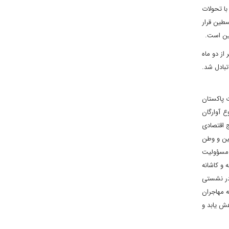
ا تحولات
سطین قرار
ین است.
از دو ماه
تبادل شد.
ت پاکستان
 آوارگان
وضعیت بغرنج اقتصادی
ین و وطن
 مسؤولیت
 و کاشانه
 در نشستی
ه مهاجران
هش یابد و