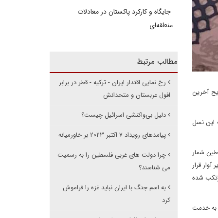
جایگاه و کارکرد پاکستان در معادلات
منطقه‌ای
مطالب مرتبط
رخ نمایی اقتدار ایران - ترکیه - قطر در برابر
برنگاران به تشریح آخرین
افول عربستان و متحدانش
دلیل بی‌واکنشی اسرائیل چیست؟
 این نسل
پیامدهای رویداد ۷ اکتبر ۲۰۲۳ بر خاورمیانه
سطین شمار
چرا دولت های غربی فلسطین را به رسمیت
 از شهدا و مجروحان زن و کودک هستند. هنوز ۲۶۶۰ نفر از جمله ۱۲۷۰ کودک زیر آوار قرار
می شناسند؟
 را مرتکب شده
به اسم جنگ با ایران نباید غزه را فراموش
کرد
داشتن سوخت قادر به خدمت