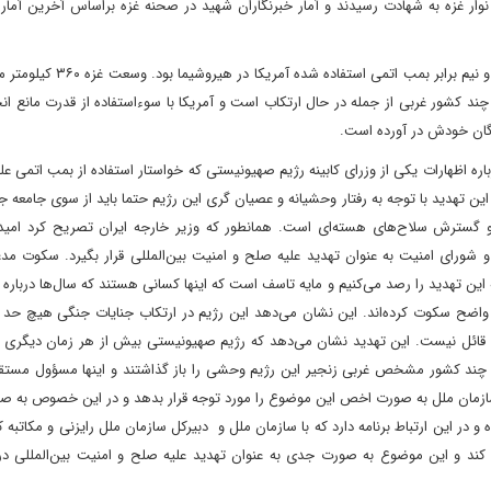
کنعانی ادامه داد: میزان مواد منفجره در غزه قدرت انفجاری آن یک و نیم برابر
چند کشور غربی از جمله در حال ارتکاب است و آمریکا با سوءاستفاده از قدرت مانع ان
وگان خودش در آورده است.
 اظهارات یکی از وزرای کابینه رژیم صهیونیستی که خواستار استفاده از بمب اتمی عل
ین تهدید با توجه به رفتار وحشیانه و عصیان گری این رژیم حتما باید از سوی جامعه ج
 و گسترش سلاح‌های هسته‌ای است. همانطور که وزیر خارجه ایران تصریح کرد امیدو
رای امنیت به عنوان تهدید علیه صلح و امنیت بین‌المللی قرار بگیرد. سکوت مدع
ن تهدید را رصد می‌کنیم و مایه تاسف است که اینها کسانی هستند که سال‌ها درباره
اضح سکوت کرده‌اند. این نشان می‌دهد این رژیم در ارتکاب جنایات جنگی هیچ حد و
‌ای قائل نیست. این تهدید نشان می‌دهد که رژیم صهیونیستی بیش از هر زمان دیگری 
و چند کشور مشخص غربی زنجیر این رژیم وحشی را باز گذاشتند و اینها مسؤول مستقی
سازمان ملل به صورت اخص این موضوع را مورد توجه قرار بدهد و در این خصوص به ص
و در این ارتباط برنامه دارد که با سازمان ملل و دبیرکل سازمان ملل رایزنی و مکاتبه کن
 و این موضوع به صورت جدی به عنوان تهدید علیه صلح و امنیت بین‌المللی در 