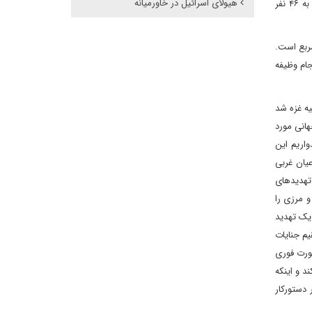
هیولای اسرائیل در خاورمیانه
رسانی نیستند. ۱۷۵ نفر از کادر درمان و ۳۴ نفر از امدادرسانان در نوار غزه به شهادت رسیدند و آمار خبرنگاران شهید در صحنه غزه براساس آخرین آمار به ۴۶ نفر
 بمب اتمی استفاده شده آمریکا در هیروشیما بود. وسعت غزه ۳۶۰ کیلومتر مربع است.
جام وظیفه
یه غزه شد
هانی مورد
اریم این
یان غربی
 تهدیدهای
 مرزی را
یک تهدید
م جنایات
ورت فوری
د و اینکه
دستورکار