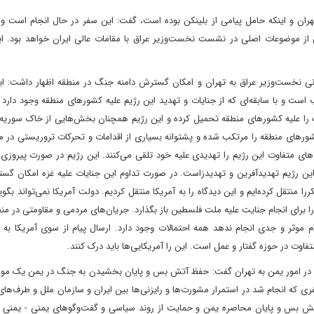
هران و اینکه حامل پیامی از بلینکن بوده است، گفت:‌ این سفر در حال انجام است و
 موضوعات اصلی در نشست نخست‌وزیر عراق با مقامات عالی ایران خواهد بود. ای
نی نخست‌وزیر عراق به تهران و امکان گسترش دامنه جنگ در منطقه اظهار داشت: ای
 است و با سابقه‌ای که از جنایات و تهدید این رژیم علیه کشورهای منطقه وجود دارد و
خ تاسیس نامشروع و منحوس ۷۵ ساله بیش از ۲۰ جنگ را علیه کشورهای منطقه تحمیل کرده و این رژیم همچنان بخش‌هایی از خاک سور
شورهای منطقه را مرتکب شده و پشتوانه بسیاری از اقدامات و تحرکات تروریستی در م
ی متفاوت این رژیم را تهدیدی علیه خود تلقی می‌کنند. این رژیم در صورت پیروزی 
ن رژیم تهدیدآفرین و تهدیدزاست. در صورت تداوم این جنایات علیه غزه امکان گست
منتقل کرده‌ایم و این دیدگاه را به آمریکا منتقل کردیم. دولت آمریکا نمی‌تواند بگوید
برای انجام جنایت علیه ملت فلسطین باز بگذارد. جریان‌های مردمی و مقاومتی در من
 موثر و جدی انجام ندهد همه احتمالات وجود دارد. ارسال پیام از سوی آمریکا به 
فاوت در حوزه گفتار و عمل است. این را آمریکایی‌ها باید درک کنند.
لل در امور یمن به تهران گفت: حفظ آتش بس و پایان بخشیدن به جنگ در یمن یک موض
ری که انجام شد در استمرار مشورت‌ها و رایزنی‌ها بین ایران و سازمان ملل و طرف‌های
تش بس و پایان محاصره یمن و حمایت از روند سیاسی و گفت‌وگوهای یمنی - یمنی بر