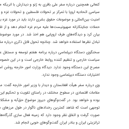
کنعانی همچنین درباره سفر علی باقری به ژنو و دیدارش با انریکه 
سیاسی اتحادیه اروپا با تمرکز بر تحولات فلسطین و تحولات غزه 
امنیت بین‌المللی و موضوعات حقوق بشری دارند باید در مورد غزه به
حملات جنایتکارانه صهیونیست‌ها علیه مردم غزه انجام دهد و از 
بیان کرد و دیدگاه‌های طرف اروپایی هم اخذ شد. در مورد موضوعات 
تبادل نظرها استفاده خواهد شد. چنانچه تحول قابل ذکری درباره مذ
سخنگوی دستگاه دیپلماسی درباره برنامه هفتم توسعه و مستقل عم
سیاست خارجی و تنظیم کننده روابط خارجی است و در این خصوص 
مصرح این دستگاه وجود ندارد. دیدگاه وزارت امور خارجه روشن 
اختیارات دستگاه‌ دیپلماسی وجود ندارد.
وی درباره سفر هیأت افغانستان و دیدار با وزیر امور خارجه گفت: 
مقامات اقتصادی در سطوح مختلف در راستای تقویت و تحکیم این 
بوده و خواهد بود. در گفت‌وگوهای دیروز موضوع حق‌آبه و مشکلا
توجهی است که شاهد کمترین رخدادهای ناگوار در طول مرزهای مش
صورت گرفت و اتفاق نظر وجود دارد که زمینه فعال سازی گذرگاه‌ه
ترانزیتی ایران و بنادر ایران گفت‌وگوهای خوبی انجام شد.