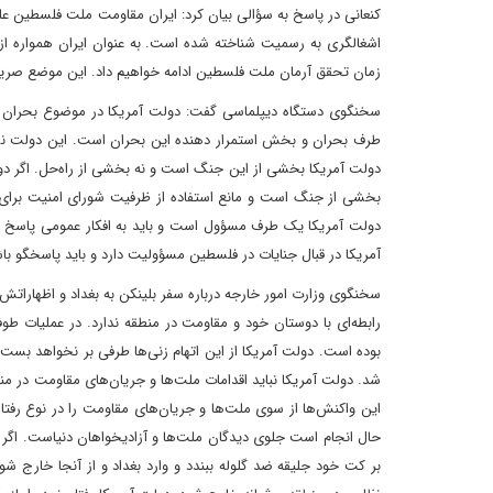
کنعانی در پاسخ به سؤالی بیان کرد: ایران مقاومت ملت فلسطین علیه
اشغالگری به رسمیت شناخته شده است. به عنوان ایران همواره 
زمان تحقق آرمان ملت فلسطین ادامه خواهیم داد. این موضع صر
سخنگوی دستگاه دیپلماسی گفت: دولت آمریکا در موضوع بحران
طرف بحران و بخش استمرار دهنده این بحران است. این دولت نشان 
دولت آمریکا بخشی از این جنگ است و نه بخشی از راه‌حل. اگر دول
بخشی از جنگ است و مانع استفاده از ظرفیت شورای امنیت برای 
دولت آمریکا یک طرف مسؤول است و باید به افکار عمومی پاسخ د
آمریکا در قبال جنایات در فلسطین مسؤولیت دارد و باید پاسخگو باشد. 
سخنگوی وزارت امور خارجه درباره سفر بلینکن به بغداد و اظهاراتش 
رابطه‌ای با دوستان خود و مقاومت در منطقه ندارد. در عملیات 
بوده است. دولت آمریکا از این اتهام زنی‌ها طرفی بر نخواهد بست 
شد. دولت آمریکا نباید اقدامات ملت‌ها و جریان‌های مقاومت در منط
این واکنش‌ها از سوی ملت‌ها و جریان‌های مقاومت را در نوع رفت
حال انجام است جلوی دیدگان ملت‌ها و آزادیخواهان دنیاست. اگر 
بر کت خود جلیقه ضد گلوله ببندد و وارد بغداد و از آنجا خارج 