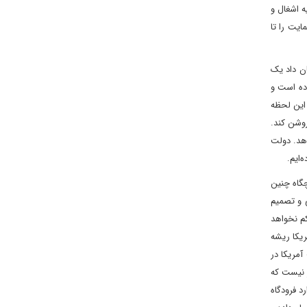
ه اشغال و
یت را تا
ن داد یک
اده است و
 این لحظه
وشن کند.
هد. دولت
‌ایم.
چگاه چنین
 و تصمیم
کم نخواهد
ریکا ریشه
آمریکا در
ر نیست که
د فرودگاه