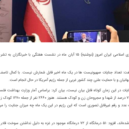
دیپلماسی ایرانی، ناصر کنعانی سخنگوی وزارت امور خارجه جمهوری اسلامی ایران امروز (دوشنبه) ۱۵ آبان ماه در نشست هفتگی با خ
فت: تعداد جنایات صهیونیست ها در یک ماه اخیر قابل شمارش نیست. با کمال تاسف
نیان و با حمایت علنی چند کشور غربی از جمله رژیم آمریکا در حال انجام است.
ایات در این زمان کوتاه قابل بیان نیست، بیان کرد: براساس آمار وزارت بهداشت فل
شهدای غزه از هفتم اکتبر تا دیروز ۹ هزار و ۷۷۰ نفر شهید هستند. ۷۰ درصد
ن تا این لحظه ۲۴ هزار و ۸۰۸ نفر است. یک عدد و رقم غیرقابل تصوری است که این رژیم در این یک ماه چه میزان جنایت
وی با بیان اینکه ۱۶ بیمارستان در نوار غزه از خدمت رسانی خارج شده‌اند، افزود: ۵۱ درمانگاه از ۷۲ درمانگاه موجود در غزه به دلیل ن