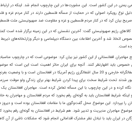
منی در این کشور است. این مشورت‌ها در این چارچوب انجام شد. اینکه در ارتباط ب
لیل نوع رویکرد اصولی که در حمایت از مسأله فلسطین دارند در کنار مردم غزه و فل
و صریح بیان کرد که در کنار مردم فلسطین و غزه و مقاومت ضد صهیونیستی ملت فلسط
 کالاهای رژیم صهیونیستی گفت: آخرین نشستی که در این زمینه برگزار شده است کمتر 
صوص اتخاذ شد و آخرین اطلاعات بین دستگاه دیپلماسی و دیگر وزارتخانه‌های ذیربط 
وده است.
 مهاجران افغانستانی از این کشور نیز بیان کرد: موضوعی است که در چارچوب مناسبا
ین خصوص باید اظهارنظر کنند. آنچه برای ایران حائز اهمیت است این است که موضوع
افغانستانی موضوعی است که نتیجه سال‌ها اقدامات متجاوزانه و اشغالگرانه خارجی و 20 سال اشغالگری رژیم آمریکا در افغانستان است و با 
ور شدند تحت شرایط سخت برای پیدا کردن شرایط بهتر برای زندگی ولو موقت سرزم
 نگاه کرده و در این چارچوب با این مسأله تعامل کرده است. مهاجران افغانستان یک
ینکه شرایط افغانستان باید به گونه‌ای رقم بخورد که مردم افغانستان و مهاجران به خانه
تان را بپردازد. این موضوع محل گفت‌وگوی ما با مقامات افغانستان بوده است و دیروز
ضوع مهاجران مدیریت و تدبیر شود. هم شرایط در افغانستان به گونه‌ای رقم بخورد ک
گان در ایران باید با تبادل نظر مشترک اقداماتی انجام شود که مشکلات ناشی از آن کا