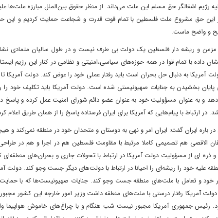
 رژیم اشغالگر حق مسلم این ملت می‌داند. از منظر حقوق بین‌الملل مبارزه ملت‌ها علی
از این حق مشروع ملت فلسطین با تمام قوت قدرت و شجاعت حمایت کردیم و این حما
یح و واضح ماست.
 مزمن و ریشه دار فلسطین یک دولت بی طرف نیست و در طول سالیان متمادی نشا
داده با تمام قوا در همه حوزه‌های سیاسی،‌امنیتی و نظامی در کنار این رژیم ایست
ت آمریکا به دنبال حل بحران است باید رفتار عملی خود را عوض کند. دولت آمریکا تا
پایان بخشیدن به جنایات صهیونیستی شده است. دولت آمریکا باید تکلیف خود را ر
هد و به عنوان مسؤولیت خود به عنوان عضو دائم شورای امنیت عمل کرده و پاسخ د
در ارتباط با پیام‌هایی که آمریکا برای ایران فرستاده پاسخ را از همان طریق اعلام کرده
در باره ایران گفت: ایران امر و نهی به دوستان و متحدان خود در منطقه نمی‌کند و هی
طوفان الاقصی هم تصمیمی کاملا مرتبط با مقاومت فلسطین هم در اجرا و هم در طراحی
و ذره ای از مسؤولیت دولت آمریکا در ارتباط با تحولات جاری و بحران‌های منطقه‌ای 
قه علیه خود را ریشه‌ای را احیانا در ارتباط با دولت‌های دیگر جست وجو کند. دولت آم
ار خود و تعامل با ملت‌های منطقه جست وجو کند. جنایات صهیونیست‌ها که با حمایت 
دولت آمریکا رفتار درستی با ملت‌های منطقه داشت وزیر امور خارجه این کشور مجبو
شود. رئیس جمهوری آمریکا مجبور نیست شب هنگام و با چراغ‌های خاموش هواپیما وار